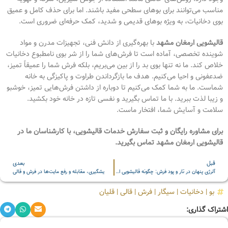
مناسب می‌توانند برای بوهای سطحی مفید باشند. اما برای حذف کامل و عمیق
بوی دخانیات، به ویژه بوهای قدیمی و شدید، کمک حرفه‌ای ضروری است.
قالیشویی ارمغان مشهد
با بهره‌گیری از دانش فنی، تجهیزات مدرن و مواد
شوینده تخصصی، آماده است تا فرش‌های شما را از شر بوی نامطبوع دخانیات
خلاص کند. ما نه تنها بوی بد را از بین می‌بریم، بلکه فرش شما را عمیقاً تمیز،
ضدعفونی و احیا می‌کنیم. هدف ما بازگرداندن طراوت و پاکیزگی به خانه
شماست. ما به شما کمک می‌کنیم تا دوباره از داشتن فرش‌هایی تمیز، خوشبو
و زیبا لذت ببرید. با ما تماس بگیرید و نفسی تازه در خانه خود بکشید.
سلامت و آسایش شما، افتخار ماست.
برای مشاوره رایگان و ثبت سفارش خدمات قالیشویی، با کارشناسان ما در
قالیشویی ارمغان مشهد تماس بگیرید.
قبل
بعدی
آلرژی پنهان در تار و پود فرش: چگونه قالیشویی ارمغان مشهد سلامت را به خانه شما بازمی‌گرداند؟
یشگیری، مقابله و رفع مایت‌ها در فرش و قالی
بو
|
دخانیات
|
سیگار
|
فرش
|
قالی
|
قلیان
اشتراک گذاری: