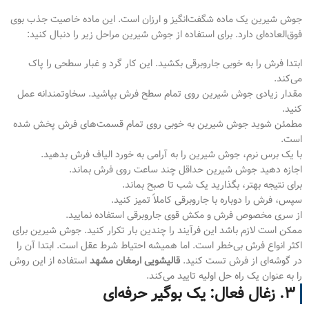
جوش شیرین یک ماده شگفت‌انگیز و ارزان است. این ماده خاصیت جذب بوی
فوق‌العاده‌ای دارد. برای استفاده از جوش شیرین مراحل زیر را دنبال کنید:
ابتدا فرش را به خوبی جاروبرقی بکشید. این کار گرد و غبار سطحی را پاک
می‌کند.
مقدار زیادی جوش شیرین روی تمام سطح فرش بپاشید. سخاوتمندانه عمل
کنید.
مطمئن شوید جوش شیرین به خوبی روی تمام قسمت‌های فرش پخش شده
است.
با یک برس نرم، جوش شیرین را به آرامی به خورد الیاف فرش بدهید.
اجازه دهید جوش شیرین حداقل چند ساعت روی فرش بماند.
برای نتیجه بهتر، بگذارید یک شب تا صبح بماند.
سپس، فرش را دوباره با جاروبرقی کاملاً تمیز کنید.
از سری مخصوص فرش و مکش قوی جاروبرقی استفاده نمایید.
ممکن است لازم باشد این فرآیند را چندین بار تکرار کنید. جوش شیرین برای
اکثر انواع فرش بی‌خطر است. اما همیشه احتیاط شرط عقل است. ابتدا آن را
در گوشه‌ای از فرش تست کنید.
قالیشویی ارمغان مشهد
استفاده از این روش
را به عنوان یک راه حل اولیه تایید می‌کند.
۳. زغال فعال: یک بوگیر حرفه‌ای