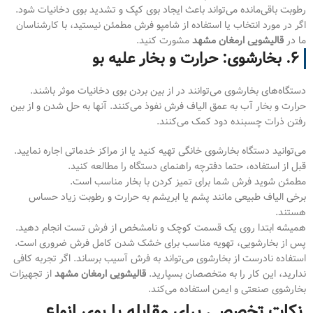
رطوبت باقی‌مانده می‌تواند باعث ایجاد بوی کپک و تشدید بوی دخانیات شود.
اگر در مورد انتخاب یا استفاده از شامپو فرش مطمئن نیستید، با کارشناسان
ما در
قالیشویی ارمغان مشهد
مشورت کنید.
۶. بخارشوی: حرارت و بخار علیه بو
دستگاه‌های بخارشوی می‌توانند در از بین بردن بوی دخانیات موثر باشند.
حرارت و بخار آب به عمق الیاف فرش نفوذ می‌کنند. آنها به حل شدن و از بین
رفتن ذرات چسبنده دود کمک می‌کنند.
می‌توانید دستگاه بخارشوی خانگی تهیه کنید یا از مراکز خدماتی اجاره نمایید.
قبل از استفاده، حتما دفترچه راهنمای دستگاه را مطالعه کنید.
مطمئن شوید فرش شما برای تمیز کردن با بخار مناسب است.
برخی الیاف طبیعی مانند پشم یا ابریشم به حرارت و رطوبت زیاد حساس
هستند.
همیشه ابتدا روی یک قسمت کوچک و نامشخص از فرش تست انجام دهید.
پس از بخارشویی، تهویه مناسب برای خشک شدن کامل فرش ضروری است.
استفاده نادرست از بخارشوی می‌تواند به فرش آسیب برساند. اگر تجربه کافی
ندارید، این کار را به متخصصان بسپارید.
قالیشویی ارمغان مشهد
از تجهیزات
بخارشوی صنعتی و ایمن استفاده می‌کند.
نکات تخصصی برای مقابله با بوی انواع