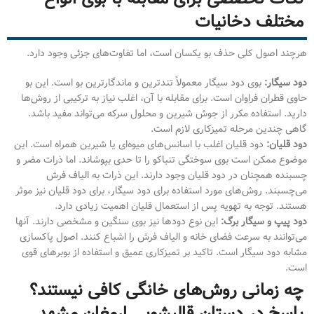
مختلف دخانیات
هرچند اصول کلی حذف بو یکسان است، اما تفاوت‌های جزئی وجود دارد.
دود سیگار:
بوی دود سیگار معمولاً تندترین و ماندگارترین بو است. این بو
حاوی قطران فراوان است. برای مقابله با آن، اغلب نیاز به ترکیبی از روش‌ها
دارید. استفاده مکرر از جوش شیرین و محلول سرکه می‌تواند مفید باشد.
گاهی چندین مرحله تمیزکاری لازم است.
دود قلیان:
دود قلیان اغلب با اسانس‌های میوه‌ای یا شیرین همراه است. این
موضوع ممکن است بوی سوختگی تنباکو را تا حدی بپوشاند. اما ذرات مضر و
چسبنده همچنان در دود قلیان وجود دارند. این ذرات به الیاف فرش
می‌چسبند. روش‌های مورد استفاده برای دود سیگار، برای دود قلیان نیز موثر
هستند. توجه به تهویه پس از استعمال قلیان اهمیت زیادی دارد.
دود پیپ و سیگار برگ:
این نوع دودها نیز بوی سنگین و مشخصی دارند. آنها
می‌توانند به سرعت فضای خانه و الیاف فرش را اشباع کنند. اصول پاکسازی
مشابه دود سیگار است. تاکید بر تمیزکاری عمیق و استفاده از بوبرهای قوی
است.
چه زمانی روش‌های خانگی کافی نیستند؟
پاسخ در دستان قالیشویی ارمغان مشهد