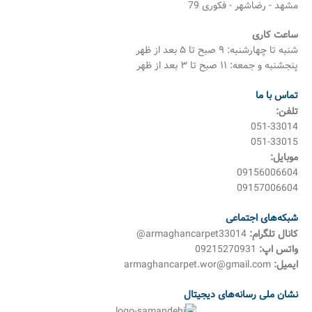
مشهد - رضاشهر - فکوری 79
ساعت کاری
شنبه تا چهارشنبه: ۹ صبح تا ۵ بعد از ظهر
پنجشنبه و جمعه: ۱۱ صبح تا ۳ بعد از ظهر
تماس با ما
تلفن:
051-33014
051-33015
موبایل:
09156006604
09157006604
شبکه‌های اجتماعی
کانال تلگرام:
armaghancarpet33014@
واتس اپ:
09215270931
ایمیل:
armaghancarpet.wor@gmail.com
نشان ملی رسانه‌های دیجیتال