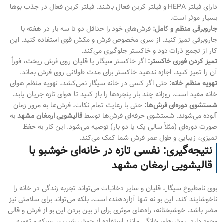
دارای فیلتر HEPA و فیلتر کربن فعال باشند. فیلتر کربن فعال در جذب بوها
بسیار موثر است.
جاروبرقی منظم و کامل:
فرش‌های خود را حداقل دو تا سه بار در هفته با
جاروبرقی تمیز کنید. از سری مخصوص فرش و مکش قوی استفاده کنید. این
کار از تجمع ذرات دود و خاکستر جلوگیری می‌کند.
تمیز کردن فوری خاکستر:
اگر خاکستر سیگار یا قلیان روی فرش ریخت، فوراً
آن را تمیز کنید. اجازه ندهید خاکستر برای مدت طولانی روی فرش بماند.
تهویه منظم خانه:
حتی اگر کسی در خانه سیگار نمی‌کشد، تهویه منظم هوای
خانه مفید است. روزانه چند بار پنجره‌ها را باز کنید تا هوای تازه جریان یابد.
شستشوی دوره‌ای فرش‌ها:
حتی با رعایت تمام نکات، فرش‌ها به مرور زمان
آلوده می‌شوند. شستشوی حرفه‌ای فرش‌ها توسط
قالیشویی ارمغان مشهد
به
صورت دوره‌ای (مثلاً سالی یک یا دو بار) توصیه می‌شود. این کار به حفظ
تمیزی، زیبایی و طول عمر فرش شما کمک می‌کند.
نتیجه‌گیری: نفسی تازه در خانه‌ای خوشبو با
قالیشویی ارمغان مشهد
بوی نامطبوع سیگار، قلیان و سایر دخانیات می‌تواند تجربه زندگی در خانه را
ناخوشایند کند. این بو نه تنها آزاردهنده است، بلکه می‌تواند برای سلامتی نیز
مضر باشد. خوشبختانه، راه‌های موثری برای از بین بردن این بو از فرش و قالی
وجود دارد. روش‌های خانگی مانند استفاده از جوش شیرین، سرکه و تهویه