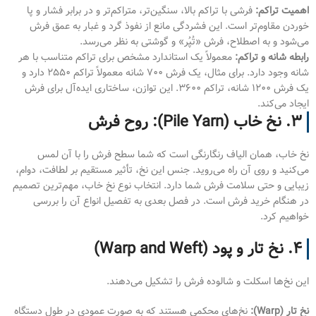
اهمیت تراکم:
فرشی با تراکم بالا، سنگین‌تر، متراکم‌تر و در برابر فشار و پا
خوردن مقاوم‌تر است. این فشردگی مانع از نفوذ گرد و غبار به عمق فرش
می‌شود و به اصطلاح، فرش «تُپُر» و گوشتی به نظر می‌رسد.
رابطه شانه و تراکم:
معمولاً یک استاندارد مشخص برای تراکم متناسب با هر
شانه وجود دارد. برای مثال، یک فرش ۷۰۰ شانه معمولاً تراکم ۲۵۵۰ دارد و
یک فرش ۱۲۰۰ شانه، تراکم ۳۶۰۰. این توازن، ساختاری ایده‌آل برای فرش
ایجاد می‌کند.
۳. نخ خاب (Pile Yarn): روح فرش
نخ خاب، همان الیاف رنگارنگی است که شما سطح فرش را با آن لمس
می‌کنید و روی آن راه می‌روید. جنس این نخ، تأثیر مستقیم بر لطافت، دوام،
زیبایی و حتی سلامت فرش شما دارد. انتخاب نوع نخ خاب، مهم‌ترین تصمیم
در هنگام خرید فرش است. در فصل بعدی به تفصیل انواع آن را بررسی
خواهیم کرد.
۴. نخ تار و پود (Warp and Weft)
این نخ‌ها اسکلت و شالوده فرش را تشکیل می‌دهند.
نخ تار (Warp):
نخ‌های محکمی هستند که به صورت عمودی در طول دستگاه