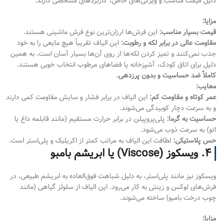
دلیل قیمت مناسب و ویژگی‌های خاص، کاربردهای مشخصی دارند.
مزایا:
قیمت بسیار مناسب:
این فرش‌ها ارزان‌ترین نوع فرش ماشینی هستند.
مقاومت عالی در برابر لکه و رطوبت:
این الیاف تقریباً هیچ مایعی را به خود
جذب نمی‌کنند و تمیز کردن لکه‌ها از روی آن‌ها بسیار آسان است. به همین
دلیل برای اتاق کودک، آشپزخانه یا فضاهای مرطوب انتخاب خوبی هستند.
کاملاً ضد حساسیت و بدون پرزدهی.
معایب:
عمر کوتاه و مقاومت کم:
این الیاف در برابر فشار و سایش مقاومت کمی دارند
و به سرعت دچار کوبیدگی می‌شوند.
حساسیت به گرما:
پلی‌پروپیلن در برابر حرارت مستقیم (مانند قابلمه داغ یا
اتو) به سرعت ذوب می‌شود.
حس پلاستیکی:
لطافت این الیاف به مراتب کمتر از اکریلیک و پلی‌استر است.
۴. ویسکوز (Viscose) یا ابریشم بامبو
ویسکوز نیز مانند پلی‌استر، به دلیل شباهت فوق‌العاده به ابریشم طبیعی، در
فرش‌های لوکس و زینتی به کار می‌رود. این الیاف از سلولز گیاهی (مانند
چوب درخت بامبو) ساخته می‌شوند.
مزایا: