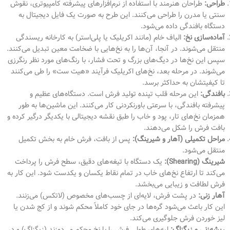
طراحی:
طراحان هنرمند با استفاده از نرم‌افزارهای پیشرفته کامپیوتری، نقوش
سنتی یا مدرن را طراحی می‌کنند. این طرح به صورت یک فایل دیجیتال به
دستگاه بافندگی داده می‌شود.
آماده‌سازی نخ:
الیاف خام (مانند اکریلیک یا پلی‌استر) به کارخانه ریسندگی
منتقل می‌شوند. در آنجا، آن‌ها را به نخ‌هایی با ضخامت معین تبدیل می‌کنند.
سپس این نخ‌ها در دیگ‌های بزرگ و تحت فشار، با رنگ‌های مورد نظر رنگرزی
می‌شوند. در مرحله بعد، نخ‌های اکریلیک فرآیند «هیت ست» را طی می‌کنند
تا کیفیتشان به حداکثر برسد.
بافندگی:
این مرحله قلب تپنده تولید فرش است. دستگاه‌های عظیم و
پیشرفته بافندگی، با سرعتی باورنکردنی کار می‌کنند. این ماشین‌ها به طور
همزمان نخ‌های تار، پود و خاب را طبق نقشه دیجیتالی با یکدیگر درگیر کرده و
بافت فرش را شکل می‌دهند.
مراحل تکمیلی (آهار و شیرینگ):
پس از بافت، فرش خام به بخش تکمیل
منتقل می‌شود.
شیرینگ (Shearing):
یک دستگاه با تیغه‌های دقیق، سطح فرش را پرداخت
می‌کند تا ارتفاع نخ‌های خاب در تمام نقاط یکسان و یکدست شود. این کار به
فرش لطافت و زیبایی می‌بخشد.
آهار زنی:
در پشت فرش، لایه‌ای از چسب‌های مخصوص (لاتکس) می‌زنند.
این کار باعث می‌شود گره‌ها در جای خود کاملاً محکم شوند و از کج شدن یا
لیز خوردن فرش جلوگیری می‌کند.
ریشه‌زنی و زیگزاگ:
لبه‌های طولی فرش را با نخ محکم می‌دوزند (زیگزاگ) و در