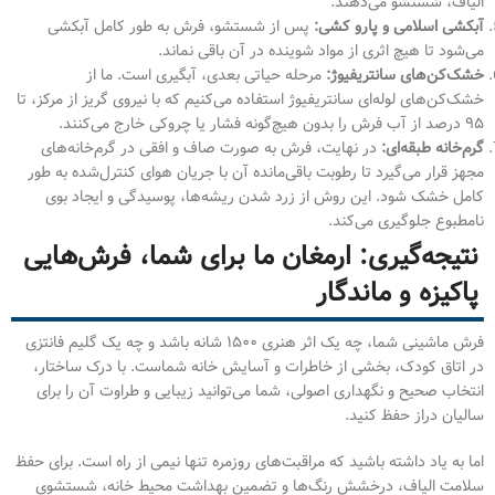
الیاف، شستشو می‌دهند.
آبکشی اسلامی و پارو کشی:
پس از شستشو، فرش به طور کامل آبکشی
می‌شود تا هیچ اثری از مواد شوینده در آن باقی نماند.
خشک‌کن‌های سانتریفیوژ:
مرحله حیاتی بعدی، آبگیری است. ما از
خشک‌کن‌های لوله‌ای سانتریفیوژ استفاده می‌کنیم که با نیروی گریز از مرکز، تا
۹۵ درصد از آب فرش را بدون هیچ‌گونه فشار یا چروکی خارج می‌کنند.
گرم‌خانه طبقه‌ای:
در نهایت، فرش به صورت صاف و افقی در گرم‌خانه‌های
مجهز قرار می‌گیرد تا رطوبت باقی‌مانده آن با جریان هوای کنترل‌شده به طور
کامل خشک شود. این روش از زرد شدن ریشه‌ها، پوسیدگی و ایجاد بوی
نامطبوع جلوگیری می‌کند.
نتیجه‌گیری: ارمغان ما برای شما، فرش‌هایی
پاکیزه و ماندگار
فرش ماشینی شما، چه یک اثر هنری ۱۵۰۰ شانه باشد و چه یک گلیم فانتزی
در اتاق کودک، بخشی از خاطرات و آسایش خانه شماست. با درک ساختار،
انتخاب صحیح و نگهداری اصولی، شما می‌توانید زیبایی و طراوت آن را برای
سالیان دراز حفظ کنید.
اما به یاد داشته باشید که مراقبت‌های روزمره تنها نیمی از راه است. برای حفظ
سلامت الیاف، درخشش رنگ‌ها و تضمین بهداشت محیط خانه، شستشوی