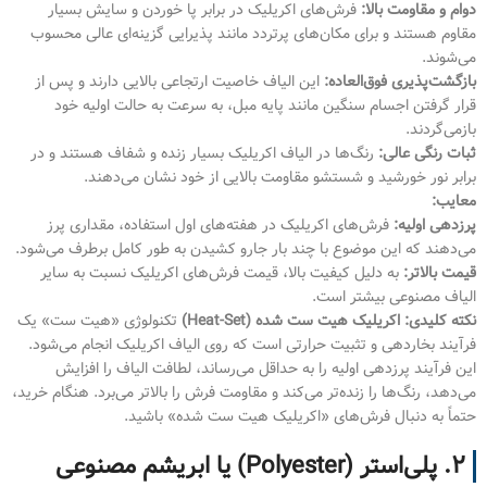
دوام و مقاومت بالا:
فرش‌های اکریلیک در برابر پا خوردن و سایش بسیار
مقاوم هستند و برای مکان‌های پرتردد مانند پذیرایی گزینه‌ای عالی محسوب
می‌شوند.
بازگشت‌پذیری فوق‌العاده:
این الیاف خاصیت ارتجاعی بالایی دارند و پس از
قرار گرفتن اجسام سنگین مانند پایه مبل، به سرعت به حالت اولیه خود
بازمی‌گردند.
ثبات رنگی عالی:
رنگ‌ها در الیاف اکریلیک بسیار زنده و شفاف هستند و در
برابر نور خورشید و شستشو مقاومت بالایی از خود نشان می‌دهند.
معایب:
پرزدهی اولیه:
فرش‌های اکریلیک در هفته‌های اول استفاده، مقداری پرز
می‌دهند که این موضوع با چند بار جارو کشیدن به طور کامل برطرف می‌شود.
قیمت بالاتر:
به دلیل کیفیت بالا، قیمت فرش‌های اکریلیک نسبت به سایر
الیاف مصنوعی بیشتر است.
نکته کلیدی: اکریلیک هیت ست شده (Heat-Set)
تکنولوژی «هیت ست» یک
فرآیند بخاردهی و تثبیت حرارتی است که روی الیاف اکریلیک انجام می‌شود.
این فرآیند پرزدهی اولیه را به حداقل می‌رساند، لطافت الیاف را افزایش
می‌دهد، رنگ‌ها را زنده‌تر می‌کند و مقاومت فرش را بالاتر می‌برد. هنگام خرید،
حتماً به دنبال فرش‌های «اکریلیک هیت ست شده» باشید.
۲. پلی‌استر (Polyester) یا ابریشم مصنوعی