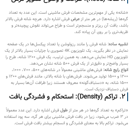
«شانه» یکی از مهم‌ترین مشخصات فرش ماشینی است. این عدد به تعداد
گره‌ها (ریشه‌ها) در هر متر از
عرض
فرش اشاره دارد. هرچه شانه فرش بالاتر
باشد، بافت آن ریزتر و منسجم‌تر است و طراح می‌تواند نقوش پیچیده‌تر و
ظریف‌تری را بر روی آن پیاده کند.
تشبیه ساده:
شانه فرش را مانند رزولوشن یا تعداد پیکسل‌ها در یک صفحه
نمایش در نظر بگیرید. یک تلویزیون 4K تصویری با جزئیات بسیار بالاتر از یک
تلویزیون HD نمایش می‌دهد. به همین ترتیب، یک فرش ۱۲۰۰ شانه، طرح را
بسیار واضح‌تر و دقیق‌تر از یک فرش ۵۰۰ شانه نشان می‌دهد.
انواع رایج شانه:
فرش‌های ماشینی معمولاً در شانه‌های ۵۰۰، ۷۰۰، ۱۰۰۰،
۱۲۰۰ و ۱۵۰۰ تولید می‌شوند. فرش‌های با شانه بالاتر، مانند فرش‌های ۱۲۰۰ و
۱۵۰۰ شانه، به «دستباف‌گونه» معروف هستند زیرا ظرافت آن‌ها بسیار به
فرش دستباف نزدیک است.
۲. تراکم (Density): استحکام و فشردگی بافت
«تراکم» به تعداد گره‌ها در هر متر از
طول
فرش اشاره دارد. این عدد معمولاً
در ۳ ضرب می‌شود، زیرا در بافت فرش ماشینی برای هر گره، سه پود استفاده
می‌شود. تراکم بالا به معنای فشردگی و انسجام بیشتر بافت فرش است.