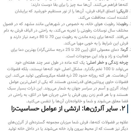
کنه‌ها فراهم می‌کنند. آن‌ها سه چیز را برای بقا دوست دارند:
تاریکی:
اعماق الیاف فرش، آن‌ها را از نور مستقیم خورشید که برایشان
کشنده است، محافظت می‌کند.
رطوبت:
رطوبت هوای خانه، به خصوص در شهرهایی مانند مشهد که در فصول
مختلف سال نوسانات رطوبتی را تجربه می‌کند، به راحتی در الیاف فرش به دام
می‌افتد. کنه‌ها برای زنده ماندن به رطوبت بین 70 تا 80 درصد نیاز دارند و
فرش این شرایط را به خوبی مهیا می‌کند.
گرما:
دمای معمولی اتاق (بین 20 تا 25 درجه سانتی‌گراد) بهترین دما برای
فعالیت و زاد و ولد این موجودات است.
چرخه زندگی و خطر اصلی:
یک کنه ماده در طول عمر چند هفته‌ای خود
می‌تواند تا 100 تخم بگذارد. مشکل اصلی خود کنه‌ها نیستند، بلکه فضولات
آن‌هاست. هر کنه روزانه حدود 20 ذره فضله میکروسکوپی تولید می‌کند. این
فضولات حاوی پروتئین‌های قدرتمندی هستند که یکی از اصلی‌ترین عوامل
ایجاد آلرژی و آسم در سراسر جهان به شمار می‌روند. این ذرات بسیار سبک
هستند و با هر قدم زدن روی فرش یا حتی جریان هوا در اتاق، به راحتی در
فضا معلق می‌شوند و شما و خانواده‌تان آن‌ها را تنفس می‌کنید.
۲. سایر آلرژن‌ها: ارتشی از عوامل حساسیت‌زا
علاوه بر فضولات کنه‌ها، فرش شما میزبان مجموعه گسترده‌ای از آلرژن‌های
دیگر نیز هست که از محیط بیرون وارد خانه می‌شوند یا در داخل خانه تولید