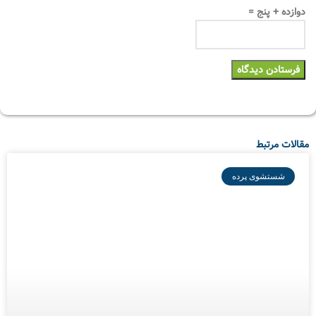
دوازده + پنج =
مقالات مرتبط
شستشوی پرده