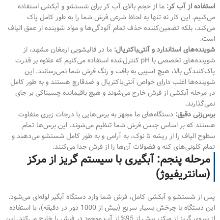
استفاده از آب کر:
ما از حجم بالای آب کر برای شستشو و آبکشی استفاده
می‌کنیم. این کار نه تنها به لحاظ شرعی فرش شما را به طور کامل پاک
می‌کند، بلکه تضمین‌کننده حذف تمام آلودگی‌ها و مواد شوینده از عمق الیاف
است.
شوینده‌های استاندارد و آنتی‌باکتریال:
ما در قالیشویی ارمغان مشهد، از
شوینده‌های تخصصی با pH کنترل‌شده استفاده می‌کنیم که علاوه بر قدرت
پاک‌کنندگی بالا، هیچ آسیبی به بافت و رنگ فرش شما نمی‌رسانند. این
شوینده‌ها اغلب دارای خواص آنتی‌باکتریال و ضدقارچ هستند و به طور کامل
در مرحله آبکشی از فرش خارج می‌شوند و هیچ باقیمانده چسبناکی بر جای
نمی‌گذارند.
برس‌زنی دقیق:
دستگاه‌های ما مجهز به برس‌هایی با درجات زبری متفاوت
هستند که بر اساس جنس فرش شما تنظیم می‌شوند. این برس‌ها تمام
سطوح الیاف را از ریشه تا نوک، به آرامی و به طور کامل شستشو می‌دهند و
تمام کلونی‌های کنه و فضولات آن‌ها را از فرش جدا می‌کنند.
مرحله پنجم: آبگیری با سیستم گریز از مرکز
(سانتریفیوژ)
پس از شستشو و آبکشی کامل، فرش شما وارد دستگاه آبگیر لوله‌ای می‌شود.
این دستگاه با چرخش بسیار سریع (بیش از 1000 دور در دقیقه)، با استفاده
از نیروی گریز از مرکز، بیش از 95% از آب موجود در فرش را خارج می‌کند. این