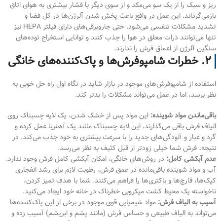
ریز و سبک را از یک سو می‌مکد و از سوی دیگر با فشار بیشتری به هوای اتاق
بازمی‌گرداند. این عمل در واقع باعث پخش شدن آلرژن‌ها در کل فضا و
تشدید مشکلات تنفسی می‌شود. حتی جاروبرقی‌های دارای فیلتر HEPA نیز
تنها می‌توانند ذرات معلق در هوا را جذب کنند و توانایی استخراج توده‌های
سنگین آلرژن از اعماق فرش را ندارند.
۲. خطرات شامپوفرش‌ها و پاک‌کننده‌های خانگی
استفاده از شامپوفرش‌های موجود در بازار شاید در نگاه اول راه حل خوبی به
نظر برسد، اما در عمل می‌تواند مشکلات را بدتر کند.
باقی‌ماندن مواد شوینده:
این مواد پس از خشک شدن، یک لایه چسبناک روی
الیاف فرش باقی می‌گذارند. این لایه چسبناک مانند یک آهنربا عمل کرده و
گرد و غبار و آلودگی‌های جدید را با سرعت بیشتری به خود جذب می‌کند. در
نتیجه، فرش شما خیلی زودتر از قبل کثیف به نظر می‌رسد.
عدم آبکشی کامل:
در روش‌های خانگی، امکان آبکشی کامل فرش وجود ندارد.
آب و مواد شوینده باقی‌مانده در عمق فرش، رطوبت لازم برای رشد انفجاری
کپک‌ها، قارچ‌ها و باکتری‌ها را فراهم می‌کنند. شما با هدف تمیز کردن،
ناخواسته یک محیط کشت میکروبی خطرناک در خانه خود ایجاد می‌کنید.
آسیب به الیاف فرش:
مواد شیمیایی قوی موجود در برخی از این پاک‌کننده‌ها
می‌تواند به الیاف طبیعی و حساس فرش (مانند پشم و ابریشم) آسیب زده و