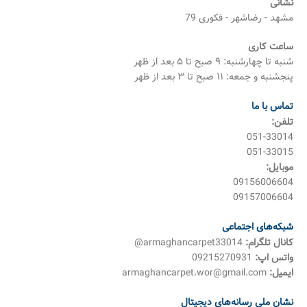
نشانی
مشهد - رضاشهر - فکوری 79
ساعت کاری
شنبه تا چهارشنبه: ۹ صبح تا ۵ بعد از ظهر
پنجشنبه و جمعه: ۱۱ صبح تا ۳ بعد از ظهر
تماس با ما
تلفن:
051-33014
051-33015
موبایل:
09156006604
09157006604
شبکه‌های اجتماعی
کانال تلگرام:
armaghancarpet33014@
واتس اپ:
09215270931
ایمیل:
armaghancarpet.wor@gmail.com
نشان ملی رسانه‌های دیجیتال