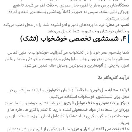
دستگاه‌های پرس بخار یا اطوی بخار عمودی به دقت اطو می‌شوند تا هیچ
چروکی باقی نماند. سپس به صورت کاملاً بهداشتی بسته‌بندی شده و آماده
نصب می‌شوند.
نصب در محل:
تیم ما پرده‌های تمیز و اطوکشیده شما را در محل نصب می‌کند
و خانه‌ای درخشان و خوشبو به شما تحویل می‌دهد.
۴. شستشوی تخصصی خوشخواب (تشک)
شما یک‌سوم عمر خود را در تختخواب می‌گذرانید. خوشخواب به دلیل تماس
مستقیم با بدن، تعریق، ریزش سلول‌های مرده پوست و حوادثی مانند ریختن
ادرار، به یکی از آلوده‌ترین و بدبوترین وسایل خانه تبدیل می‌شود.
فرآیند گام‌به‌گام ما:
فرآیند مشابه مبل‌شویی:
ما دقیقاً از همان تکنولوژی و فرآیند مبل‌شویی در
محل برای شستشوی خوشخواب استفاده می‌کنیم.
تمرکز بر ضدعفونی و حذف عوامل آلرژی‌زا:
در شستشوی خوشخواب، ما تمرکز
ویژه‌ای بر استفاده از مواد ضدعفونی‌کننده داریم تا تمام باکتری‌ها، قارچ‌ها و
موجودات ریز میکروسکوپی (مایت‌ها) را که عامل اصلی آلرژی هستند، از بین
ببریم.
حذف تخصصی لکه‌های ادرار و عرق:
ما با بهره‌گیری از قوی‌ترین شوینده‌های