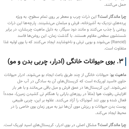
حمل می‌کنند.
چرا ماندگار است؟
این ذرات چرب و معطر بر روی تمام سطوح، به ویژه
پرده‌های نزدیک به آشپزخانه، فرش و مبلمان می‌نشینند. پارچه‌ها این ذرات
روغنی را جذب می‌کنند و مانند دود سیگار، به دلیل ماهیت چربشان، در برابر
شستشوی سطحی مقاوم هستند. با گذشت زمان، این روغن‌ها فاسد
(Rancid) می‌شوند و بویی ترش و ناخوشایند ایجاد می‌کنند که با بوی اولیه غذا
متفاوت است.
۳. بوی حیوانات خانگی (ادرار، چربی بدن و مو)
ماهیت بو:
حیوانات خانگی از چند طریق باعث ایجاد بو می‌شوند. ادرار حیوانات
حاوی «اسید اوریک» است که کریستال‌های آن به سادگی در آب حل
نمی‌شوند. این کریستال‌ها در عمق فرش و مبل باقی می‌مانند و با هر بار
افزایش رطوبت هوا (مثلاً در روزهای بارانی یا هنگام تی کشیدن زمین)، مجدداً
فعال شده و بوی تند آمونیاک را آزاد می‌کنند. علاوه بر این، چربی طبیعی
پوست بدن حیوانات و ریزش موی آن‌ها نیز به مرور زمان بوی خاصی را در
محیط ایجاد می‌کند.
چرا ماندگار است؟
مشکل اصلی در بوی ادرار، کریستال‌های اسید اوریک است.