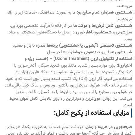
می‌دهند.
شستشوی همزمان تمام منابع بو:
ما به صورت هماهنگ، خدمات زیر را ارائه
می‌دهیم:
شستشوی کامل فرش‌ها و موکت‌ها
در کارخانه با فرآیند تخصصی بوزدایی.
مبل‌شویی و شستشوی ناهارخوری
در محل با دستگاه‌های اکسترکتور و مواد
بوبر.
شستشوی تخصصی (آبشویی یا خشکشویی) پرده‌ها
همراه با باز و نصب.
شستشوی عمقی و ضدعفونی خوشخواب‌ها
در محل.
استفاده از تکنولوژی ازون (Ozone Treatment) – (خدمت ویژه و
اختیاری):
برای موارد بسیار شدید مانند بوی شدید سیگار، آتش‌سوزی یا
کپک‌زدگی گسترده، ما پس از اتمام شستشو، از دستگاه «ازون ژنراتور»
استفاده می‌کنیم. گاز ازون (O3) یک اکسیدکننده بسیار قوی است که با نفوذ
به تمام نقاط خانه، هرگونه مولکول بو، باکتری، ویروس و هاگ کپک باقی‌مانده
در هوا و روی سطوح را از بین می‌برد و آن‌ها را به اکسیژن خالص تبدیل
می‌کند. این روش، قوی‌ترین و مؤثرترین راه برای پالایش کامل هوای محیط
است.
مزایای استفاده از پکیج کامل:
صرفه‌جویی در هزینه و زمان:
دریافت تمام خدمات به صورت یکجا، هزینه‌ای
کمتر از سفارش جداگانه آن‌ها خواهد داشت و تمام فرآیند در یک بازه زمانی