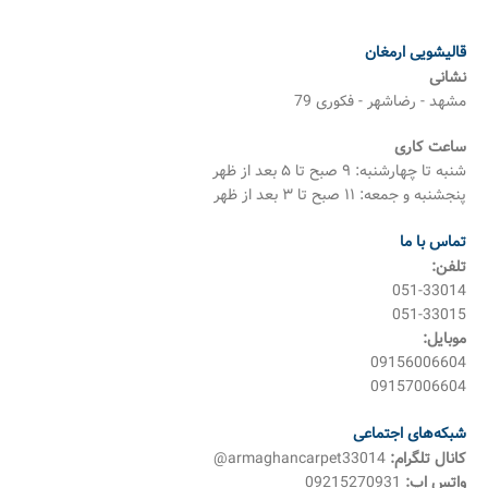
قالیشویی ارمغان
نشانی
مشهد - رضاشهر - فکوری 79
ساعت کاری
شنبه تا چهارشنبه: ۹ صبح تا ۵ بعد از ظهر
پنجشنبه و جمعه: ۱۱ صبح تا ۳ بعد از ظهر
تماس با ما
تلفن:
051-33014
051-33015
موبایل:
09156006604
09157006604
شبکه‌های اجتماعی
کانال تلگرام:
armaghancarpet33014@
واتس اپ:
09215270931