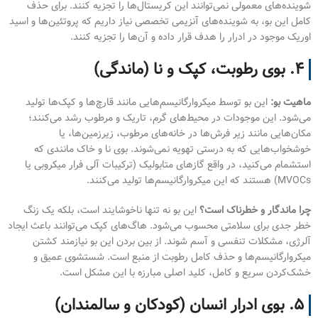
شوینده‌های معمولی نمی‌توانند این کریستال‌ها را تجزیه کنند. برای حذف
کامل این بو، به شوینده‌های آنزیمی تخصصی نیاز داریم که پروتئین‌ها و اسید
اوریک موجود در ادرار را هدف قرار داده و آن‌ها را تجزیه کنند.
۴. بوی رطوبت، کپک و نا (ماندگی)
ماهیت بو:
این بو توسط میکروارگانیسم‌هایی مانند قارچ‌ها و کپک‌ها تولید
می‌شود. این موجودات در محیط‌های گرم، تاریک و مرطوب رشد می‌کنند؛
مکان‌هایی مانند زیر فرش‌ها در خانه‌های مرطوب، زیرزمین‌ها، یا
خوشخواب‌هایی که به درستی تهویه نمی‌شوند. بوی نا و خاک مانندی که
استشمام می‌کنید، در واقع گازهای متابولیک (ترکیبات آلی فرار میکروبی یا
MVOCs) هستند که این میکروارگانیسم‌ها تولید می‌کنند.
چرا ماندگار و خطرناک است؟
این بو نه تنها ناخوشایند است، بلکه یک زنگ
خطر جدی برای سلامتی محسوب می‌شود. هاگ‌های کپک می‌توانند باعث ایجاد
آلرژی، مشکلات تنفسی و آسم شوند. از بین بردن این بو نیازمند کشتن
میکروارگانیسم‌ها و حذف کامل رطوبت از منبع است. شستشوی عمیق و
خشک‌کردن سریع و کامل، کلید اصلی مبارزه با این مشکل است.
۵. بوی ادرار انسان (کودکان و سالمندان)