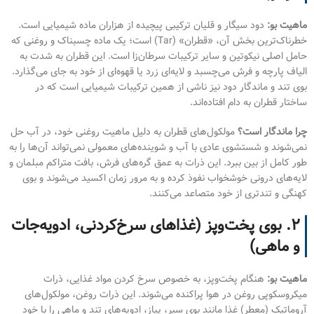
ماهیت بو:
دود سیگار و قلیان ترکیبی پیچیده از هزاران ماده شیمیایی است.
خطرناک‌ترین بخش آن، «قطران» (Tar) است؛ یک ماده چسبناک و روغنی که
حامل اصلی نیکوتین و سایر ترکیبات سرطان‌زا است. این قطران به شدت به
الیاف پارچه و فرش می‌چسبد و لایه‌ای زرد یا قهوه‌ای از خود به جای می‌گذارد.
بوی تند و ماندگار دود نیز ناشی از همین ترکیبات شیمیایی است که در
ساختار قطران به دام افتاده‌اند.
چرا ماندگار است؟
مولکول‌های قطران به دلیل ماهیت روغنی خود، در آب حل
نمی‌شوند و شستشوی عادی با آب و شوینده‌های معمولی نمی‌تواند آن‌ها را به
طور کامل از بین ببرد. این ذرات به عمق گره‌های فرش، بافت متراکم مبلمان و
لایه‌های درونی خوشخواب نفوذ کرده و به مرور زمان اکسید می‌شوند و بوی
کهنگی و تندتری از خود متصاعد می‌کنند.
۲. بوی پخت‌وپز (غذاهای سرخ‌کردنی، ادویه‌جات
و ماهی)
ماهیت بو:
هنگام پخت‌وپز، به خصوص سرخ کردن مواد غذایی، ذرات
میکروسکوپی روغن در هوا پراکنده می‌شوند. این ذرات روغن، مولکول‌های
آروماتیک (معطر) غذا مانند بوی سیر، پیاز، ادویه‌های تند و ماهی را با خود