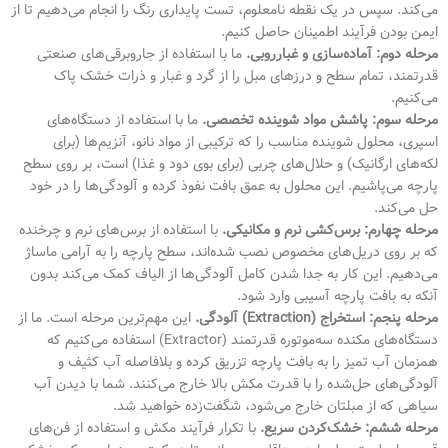
می‌کند. سپس در یک نقطه نامعلوم، تست پایداری رنگ را انجام می‌دهیم تا از
ایمن بودن فرآیند اطمینان حاصل کنیم.
مرحله دوم: آماده‌سازی و غبارروبی.
ما با استفاده از جاروبرقی‌های صنعتی
قدرتمند، تمام سطح و درزهای مبل را از گرد و غبار و ذرات خشک پاک
می‌کنیم.
مرحله سوم: پاشش مواد شوینده تخصصی.
ما با استفاده از دستگاه‌های
اسپری، محلول شوینده مناسب را که ترکیبی از مواد نانو، آنزیم‌ها (برای
لکه‌های ارگانیک) و حلال‌های چربی (برای بوی دود و غذا) است، بر روی سطح
پارچه می‌پاشیم. این محلول به عمق بافت نفوذ کرده و آلودگی‌ها را در خود
حل می‌کند.
مرحله چهارم: برس‌کشی نرم و مکانیکی.
با استفاده از برس‌های نرم و چرخنده
که بر روی دریل‌های مخصوص نصب شده‌اند، سطح پارچه را به آرامی ماساژ
می‌دهیم. این کار به جدا شدن کامل آلودگی‌ها از الیاف کمک می‌کند بدون
آنکه به بافت پارچه آسیبی وارد شود.
مرحله پنجم: استخراج (Extraction) آلودگی.
این مهم‌ترین مرحله است. ما از
دستگاه‌های مکنده سه‌موتوره قدرتمند (Extractor) استفاده می‌کنیم که
همزمان آب تمیز را به بافت پارچه تزریق کرده و بلافاصله آب کثیف و
آلودگی‌های حل‌شده را با قدرت مکش بالا خارج می‌کنند. شما با دیدن آب
سیاهی که از مبلتان خارج می‌شود، شگفت‌زده خواهید شد.
مرحله ششم: خشک‌کردن سریع.
با تکرار فرآیند مکش و استفاده از فن‌های