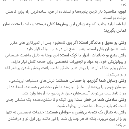
کند.
تهویه مناسب:
باز کردن پنجره‌ها و استفاده از فن، ساده‌ترین راه برای کاهش
موقت بو است.
اما شما باید بدانید که چه زمانی این روش‌ها کافی نیستند و باید با متخصصان
تماس بگیرید:
وقتی بو عمیق و ماندگار است:
اگر بوی نامطبوع پس از تمیزکاری‌های مکرر
شما همچنان باقی است، یعنی منبع آن در عمق الیاف قرار دارد.
وقتی منبع بو دخانیات، ادرار یا کپک است:
این بوها به دلیل ماهیت شیمیایی
و بیولوژیکی خود، به مواد و تجهیزات تخصصی برای حذف کامل نیاز دارند.
تلاش برای حذف آن‌ها با روش‌های خانگی اغلب باعث پخش شدن بیشتر لکه
و بو می‌شود.
وقتی وسایل شما گران‌بها یا حساس هستند:
فرش‌های دستباف ابریشمی،
مبلمان چرمی یا پرده‌های مخمل نیازمند دانش تخصصی هستند. استفاده از
مواد نامناسب می‌تواند آسیب‌های جبران‌ناپذیری به آن‌ها وارد کند.
وقتی سلامتی شما در خطر است:
بوی کپک و نا نشان‌دهنده یک مشکل جدی
است که باید توسط متخصصان برطرف شود.
وقتی به دنبال یک نتیجه بی‌نقص و حرفه‌ای هستید:
خدمات تخصصی نه تنها
بو را از بین می‌برد، بلکه ظاهر وسایل شما را نیز مانند روز اول نو و درخشان
می‌کند.