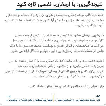
نتیجه‌گیری: با ارمغان، نفسی تازه کنید
خانه شما قلب تپنده زندگی شماست و هوای آن باید پاک، سالم و نشاط‌آور
باشد. بوهای نامطبوع، دزدان خاموش آرامش و سلامت شما هستند که نباید
آن‌ها را نادیده بگیرید.
قالیشویی ارمغان مشهد
با تکیه بر دهه‌ها تجربه، تیمی از متخصصان
کارآزموده و پیشرفته‌ترین تجهیزات روز دنیا، فراتر از یک قالیشویی عمل
می‌کند. ما متخصصان پاکیزگی عمیق و بهداشت محیط هستیم. ما با درک
علمی از مشکلات شما، راه‌حل‌هایی دقیق، مؤثر و ماندگار ارائه می‌دهیم.
اجازه ندهید بوهای ناخوشایند کیفیت زندگی شما را کاهش دهند. همین
امروز با ما تماس بگیرید و از مشاوره رایگان کارشناسان ما بهره‌مند
شوید.
پکیج کامل رفع بوی نامطبوع ارمغان
، سرمایه‌گذاری هوشمندانه‌ای برای
بازگرداندن طراوت، پاکیزگی و آرامش به خانه شماست.
برای هوایی پاک و خانه‌ای دلنشین، به ارمغان اعتماد کنید.
قبل
بعدی
دلیل سفت شدن فرش پس از شستشو و روش رفع آن
چگونه بوی نامطبوع را برای همیشه از خوشخواب خود حذف کنیم؟