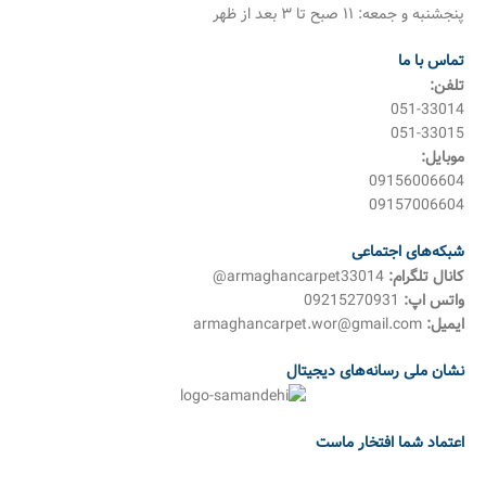
پنجشنبه و جمعه: ۱۱ صبح تا ۳ بعد از ظهر
تماس با ما
تلفن:
051-33014
051-33015
موبایل:
09156006604
09157006604
شبکه‌های اجتماعی
کانال تلگرام:
armaghancarpet33014@
واتس اپ:
09215270931
ایمیل:
armaghancarpet.wor@gmail.com
نشان ملی رسانه‌های دیجیتال
اعتماد شما افتخار ماست