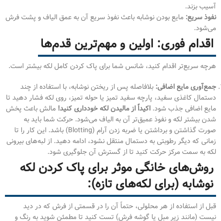
آسیب بزند.
نفوذ سریع:
مایع بودن نوشابه باعث نفوذ سریع آن به عمق الیاف و پشت فرش
می‌شود.
اقدام فوری: اولین و مهم‌ترین قدم‌ها
هرچه سریع‌تر اقدام کنید، شانس شما برای پاک کردن کامل لکه بیشتر است.
جمع‌آوری مایع اضافی:
بلافاصله پس از ریختن نوشابه، با استفاده از چند
دستمال کاغذی سفید، پارچه سفید تمیز یا حوله تمیز، روی لکه فشار دهید تا
مایع اضافی جذب شود.
اکیداً از مالیدن لکه خودداری کنید!
مالش باعث پخش
شدن بیشتر لکه و نفوذ عمیق‌تر آن به الیاف می‌شود. حرکت شما باید به
صورت گذاشتن و برداشتن یا ضربه زدن آرام (Blotting) باشد. این کار را تا
زمانی که دیگر رطوبتی به دستمال منتقل نشود، ادامه دهید. از لبه‌های بیرونی
لکه به سمت مرکز حرکت کنید تا از گسترش آن جلوگیری شود.
روش‌های خانگی موثر برای پاک کردن لکه
نوشابه (برای لکه‌های تازه):
قبل از استفاده از هر محلولی، حتماً آن را در قسمتی از فرش که در دید
نیست (مانند زیر مبل یا گوشه فرش) تست کنید تا مطمئن شوید به رنگ و