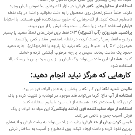
استفاده از محلول‌های لکه‌بر فرش:
در بازار لکه‌برهای مخصوص فرش وجود
دارند. حتماً دستورالعمل روی محصول را به دقت بخوانید و ابتدا در یک نقطه
نامعلوم تست کنید. از لکه‌برهایی که حاوی سفیدکننده قوی هستند، با احتیاط
فراوان استفاده کنید، زیرا ممکن است رنگ فرش را از بین ببرند.
پراکسید هیدروژن (آب اکسیژنه) ۳٪:
فقط برای فرش‌های کاملاً سفید یا بسیار
روشن و فقط پس از تست کردن در نقطه نامعلوم.
مقدار کمی پراکسید
هیدروژن ۳٪ را با احتیاط روی لکه بزنید (با پارچه یا قطره‌چکان). اجازه دهید
حدود یک ساعت بماند، سپس با پارچه مرطوب آبکشی کرده و خشک
کنید.
هشدار:
این ماده می‌تواند رنگ فرش را از بین ببرد، پس با ریسک بالا
استفاده شود.
کارهایی که هرگز نباید انجام دهید:
مالیدن شدید لکه:
این کار لکه را پخش و به عمق الیاف فرو می‌برد.
استفاده از آب داغ:
گرما می‌تواند قند موجود در نوشابه را تثبیت کرده و پاک
کردن لکه را سخت‌تر کند. همیشه از آب سرد یا ولرم استفاده کنید.
استفاده از مواد سفیدکننده قوی (مانند وایتکس):
این مواد به الیاف و رنگ
فرش آسیب جدی و دائمی می‌زنند.
خیس کردن بیش از حد فرش:
رطوبت زیاد می‌تواند به پشت فرش و لایه‌های
زیرین نفوذ کرده و باعث ایجاد کپک، بوی نامطبوع و آسیب به ساختار فرش