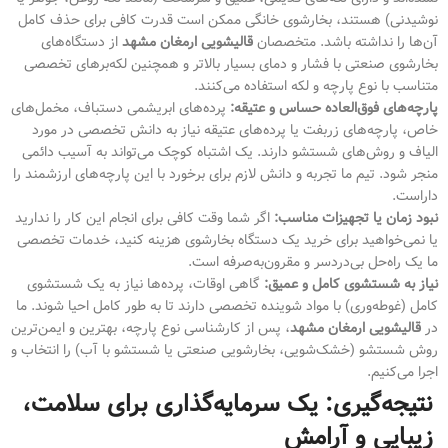
نوشیدنی) هستند، بخارشوی خانگی ممکن است قدرت کافی برای حذف کامل
آن‌ها را نداشته باشد. متخصصان
قالیشویی ارمغان مشهد
از دستگاه‌های
بخارشوی صنعتی با فشار و دمای بسیار بالاتر و همچنین لکه‌برهای تخصصی
متناسب با نوع پارچه و لکه استفاده می‌کنند.
پارچه‌های فوق‌العاده حساس و عتیقه:
پرده‌های ابریشمی دستباف، مخمل‌های
خاص، پارچه‌های زربفت یا پرده‌های عتیقه نیاز به دانش تخصصی در مورد
الیاف و روش‌های شستشو دارند. یک اشتباه کوچک می‌تواند به آسیب دائمی
منجر شود. تیم ما تجربه و دانش لازم برای برخورد با این پارچه‌های ارزشمند را
داراست.
نبود زمان یا تجهیزات مناسب:
اگر شما وقت کافی برای انجام این کار را ندارید
یا نمی‌خواهید برای خرید یک دستگاه بخارشوی هزینه کنید، خدمات تخصصی
ما یک راه‌حل بی‌دردسر و مقرون‌به‌صرفه است.
نیاز به شستشوی کامل و عمیق:
گاهی اوقات، پرده‌ها نیاز به یک شستشوی
کامل (غوطه‌وری) با مواد شوینده تخصصی دارند تا به طور کامل احیا شوند. ما
در
قالیشویی ارمغان مشهد
، پس از کارشناسی نوع پارچه، بهترین و ایمن‌ترین
روش شستشو (خشک‌شویی، بخارشویی صنعتی یا شستشو با آب) را انتخاب و
اجرا می‌کنیم.
نتیجه‌گیری: یک سرمایه‌گذاری برای سلامت،
زیبایی و آرامش