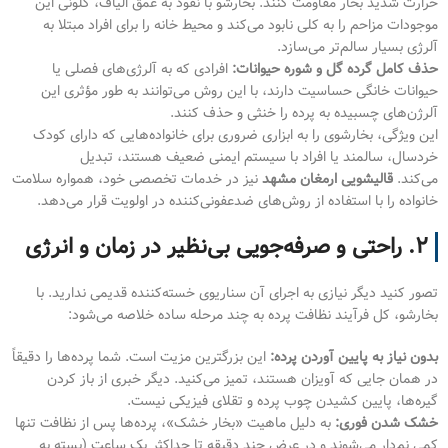
حرارت شدید بخار مقاومت کنند. بخارشو با نفوذ به عمق الیاف، کلونی این
موجودات مزاحم را به کلی نابود می‌کند و محیط خانه را برای افراد مبتلا به
آلرژی بسیار سالم‌تر می‌سازد.
حذف کامل گرده گل و شوره حیوانات:
افرادی که به آلرژی‌های فصلی یا
حیوانات خانگی حساسیت دارند، با این روش می‌توانند به طور مؤثری این
آلرژن‌های چسبیده به پرده را خنثی و حذف کنند.
این ویژگی، بخارشوی را به ابزاری ضروری برای خانواده‌هایی که دارای کودک
خردسال، سالمند یا افراد با سیستم ایمنی ضعیف هستند، تبدیل
می‌کند.
قالیشویی ارمغان مشهد
نیز در خدمات تخصصی خود، همواره سلامت
خانواده را با استفاده از روش‌های ضدعفونی‌کننده در اولویت قرار می‌دهد.
۲. راحتی و صرفه‌جویی بی‌نظیر در زمان و انرژی
تصور کنید دیگر نیازی به اجرای آن سناریوی خسته‌کننده قدیمی ندارید. با
بخارشو، کل فرآیند نظافت پرده به چند مرحله ساده خلاصه می‌شود:
بدون نیاز به پایین آوردن پرده:
این بزرگترین مزیت است. شما پرده‌ها را دقیقاً
در همان جایی که آویزان هستند، تمیز می‌کنید. دیگر خبری از باز کردن
گیره‌ها، پایین کشیدن چوب پرده و تقلای فیزیکی نیست.
خشک شدن فوری:
به دلیل ماهیت «بخار خشک»، پرده‌ها پس از نظافت تنها
کمی نم‌دار می‌شوند و در عرض چند دقیقه تا حداکثر یک ساعت (بسته به