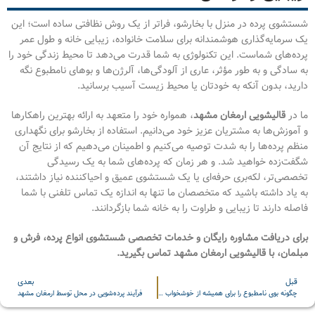
شستشوی پرده در منزل با بخارشو، فراتر از یک روش نظافتی ساده است؛ این
یک سرمایه‌گذاری هوشمندانه برای سلامت خانواده، زیبایی خانه و طول عمر
پرده‌های شماست. این تکنولوژی به شما قدرت می‌دهد تا محیط زندگی خود را
به سادگی و به طور مؤثر، عاری از آلودگی‌ها، آلرژن‌ها و بوهای نامطبوع نگه
دارید، بدون آنکه به خودتان یا محیط زیست آسیب برسانید.
ما در
قالیشویی ارمغان مشهد
، همواره خود را متعهد به ارائه بهترین راهکارها
و آموزش‌ها به مشتریان عزیز خود می‌دانیم. استفاده از بخارشو برای نگهداری
منظم پرده‌ها را به شدت توصیه می‌کنیم و اطمینان می‌دهیم که از نتایج آن
شگفت‌زده خواهید شد. و هر زمان که پرده‌های شما به یک رسیدگی
تخصصی‌تر، لکه‌بری حرفه‌ای یا یک شستشوی عمیق و احیاکننده نیاز داشتند،
به یاد داشته باشید که متخصصان ما تنها به اندازه یک تماس تلفنی با شما
فاصله دارند تا زیبایی و طراوت را به خانه شما بازگردانند.
برای دریافت مشاوره رایگان و خدمات تخصصی شستشوی انواع پرده، فرش و
مبلمان، با قالیشویی ارمغان مشهد تماس بگیرید.
قبل
بعدی
چگونه بوی نامطبوع را برای همیشه از خوشخواب خود حذف کنیم؟
فرآیند پرده‌شویی در محل توسط ارمغان مشهد