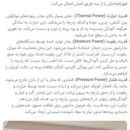
فوق‌العاده‌ای را از سه طریق اصلی اعمال می‌کند:
قدرت حرارت (Thermal Power):
دمای بسیار بالای بخار، پیوندهای مولکولی
بین کثیفی، چربی، دوده و الیاف پارچه را می‌شکند. این حرارت به سادگی
هرگونه آلودگی چسبیده به تار و پود پرده را ذوب و سست می‌کند، به طوری
که به راحتی از سطح جدا می‌شود.
قدرت رطوبت (Moisture Power):
بخار تولید شده توسط دستگاه‌های
بخارشوی مدرن، «بخار خشک» نامیده می‌شود. این بدان معناست که میزان
رطوبت آن بسیار کم است (کمتر از ۵٪). این رطوبت اندک برای نفوذ به عمق
الیاف و حل کردن آلودگی‌ها کافی است، اما آنقدر زیاد نیست که پارچه را
خیس و سنگین کند. این ویژگی کلیدی، امکان نظافت پرده در حالت آویزان را
فراهم می‌سازد.
قدرت فشار (Pressure Power):
فشاری که بخار با آن از نازل خارج می‌شود،
مانند یک انفجار کوچک عمل می‌کند و ذرات سست شده توسط حرارت و
رطوبت را از عمق پارچه به بیرون پرتاب می‌کند. این فشار، گرد و غبار و
آلودگی‌های پنهان در لایه‌های زیرین پارچه را نیز هدف قرار می‌دهد.
ترکیب این سه قدرت، یک فرمول جادویی برای نظافت عمیق، ضدعفونی و
بازسازی پرده‌ها بدون نیاز به مواد شوینده شیمیایی ایجاد می‌کند.