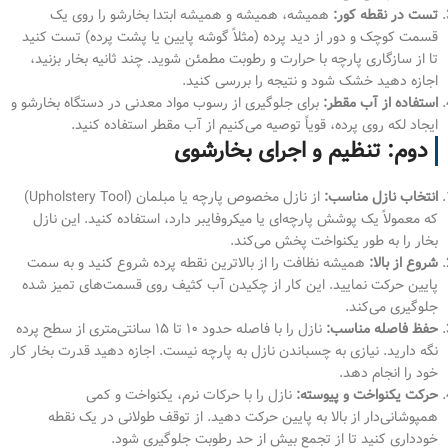
تست در نقطه کور:
همیشه، همیشه و همیشه ابتدا بخارشو را روی یک
قسمت کوچک و دور از دید پرده (مثلاً گوشه پایین یا پشت پرده) تست کنید
تا از سازگاری پارچه با حرارت و رطوبت مطمئن شوید. چند ثانیه بخار بزنید،
اجازه دهید خشک شود و نتیجه را بررسی کنید.
استفاده از آب مقطر:
برای جلوگیری از رسوب مواد معدنی در دستگاه بخارشو و
ایجاد لکه روی پرده، قویاً توصیه می‌کنیم از آب مقطر استفاده کنید.
دوم: تنظیم و اجرای بخارشوی
انتخاب نازل مناسب:
از نازل مخصوص پارچه یا مبلمان (Upholstery Tool)
که معمولاً یک پوشش پارچه‌ای یا میکروفایبر دارد، استفاده کنید. این نازل
بخار را به طور یکنواخت پخش می‌کند.
شروع از بالا:
همیشه نظافت را از بالاترین نقطه پرده شروع کنید و به سمت
پایین حرکت نمایید. این کار از چکیدن آب کثیف روی قسمت‌های تمیز شده
جلوگیری می‌کند.
حفظ فاصله مناسب:
نازل را با فاصله حدود ۱۰ تا ۱۵ سانتی‌متری از سطح پرده
نگه دارید. نیازی به چسباندن نازل به پارچه نیست. اجازه دهید قدرت بخار کار
خود را انجام دهد.
حرکت یکنواخت و پیوسته:
نازل را با حرکات نرم، یکنواخت و کمی
همپوشانی‌دار از بالا به پایین حرکت دهید. از توقف طولانی در یک نقطه
خودداری کنید تا از تجمع بیش از حد رطوبت جلوگیری شود.