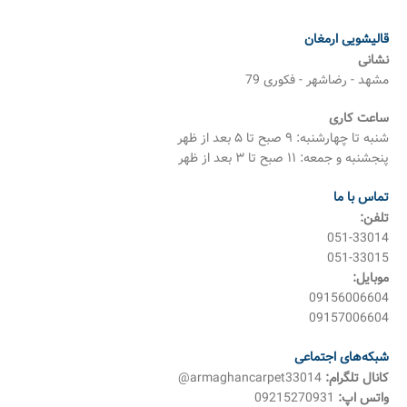
قالیشویی ارمغان
نشانی
مشهد - رضاشهر - فکوری 79
ساعت کاری
شنبه تا چهارشنبه: ۹ صبح تا ۵ بعد از ظهر
پنجشنبه و جمعه: ۱۱ صبح تا ۳ بعد از ظهر
تماس با ما
تلفن:
051-33014
051-33015
موبایل:
09156006604
09157006604
شبکه‌های اجتماعی
کانال تلگرام:
armaghancarpet33014@
واتس اپ:
09215270931