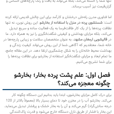
تنها شما را خسته می‌کند، بلکه می‌تواند به بافت و رنگ پارچه‌های حساس و
گران‌قیمت نیز آسیب برساند.
اما فناوری مدرن راه‌حلی درخشان و کارآمد برای این چالش قدیمی ارائه کرده
است:
شستشوی پرده در منزل با استفاده از بخارشو
. این روش نوین، نه تنها
نظافت پرده‌ها را از یک کار طاقت‌فرسا به یک فعالیت ساده و سریع تبدیل
می‌کند، بلکه مزایای بهداشتی و کیفیتی شگفت‌انگیزی را نیز به همراه دارد. ما
در
قالیشویی ارمغان مشهد
، به عنوان متخصصان سلامت و زیبایی پارچه‌ها در
خانه شما، معتقدیم که آگاهی شما از این روش می‌تواند کیفیت زندگی و
بهداشت محیط خانه‌تان را به شکل چشمگیری ارتقا دهد. در این مقاله جامع،
ما تمام ابعاد و مزایای شگفت‌انگیز استفاده از بخارشو برای نظافت پرده‌ها را
برای شما تشریح می‌کنیم.
فصل اول: علم پشت پرده بخار؛ بخارشو
چگونه معجزه می‌کند؟
برای درک کامل مزایای بخارشوی، ابتدا باید بدانیم این دستگاه چگونه کار
می‌کند. بخارشو آب را در مخزن خود تا دمای بسیار بالا (معمولاً بالاتر از 120
درجه سانتی‌گراد) گرم می‌کند و آن را به بخار خشک و پرفشار تبدیل می‌نماید.
این بخار با فشار از طریق نازل دستگاه خارج می‌شود و قدرت پاک‌کنندگی