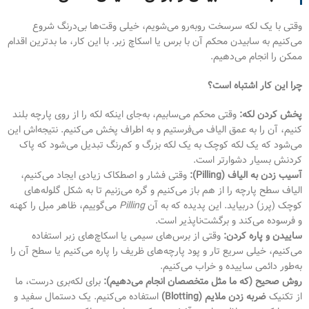
وقتی با یک لکه سرسخت روبه‌رو می‌شویم، خیلی وقت‌ها بی‌درنگ شروع
می‌کنیم به سابیدن محکم آن با برس یا اسکاچ زبر. با این کار، ما بدترین اقدام
ممکن را انجام می‌دهیم.
چرا این کار اشتباه است؟
پخش کردن لکه:
وقتی محکم می‌سابیم، به‌جای اینکه لکه را از روی پارچه بلند
کنیم، آن را به عمق الیاف می‌فرستیم و به اطراف پخش می‌کنیم. نتیجه‌اش این
می‌شود که یک لکه کوچک به یک لکه بزرگ و کم‌رنگ تبدیل می‌شود که پاک
کردنش بسیار دشوارتر است.
آسیب زدن به الیاف (Pilling):
وقتی فشار و اصطکاک زیادی ایجاد می‌کنیم،
الیاف سطح پارچه را از هم باز می‌کنیم و گره می‌زنیم تا به شکل گلوله‌های
کوچک (پرز) دربیاید. این پدیده که به آن
Pilling
می‌گوییم، ظاهر مبل را کهنه
و فرسوده می‌کند و برگشت‌ناپذیر است.
ساییدن و پاره کردن:
وقتی از برس‌های سیمی یا اسکاچ‌های زبر استفاده
می‌کنیم، خیلی سریع تار و پود پارچه‌های ظریف را پاره می‌کنیم یا سطح آن را
به‌طور دائمی ساییده و خراب می‌کنیم.
روش صحیح (که ما مثل متخصصان انجام می‌دهیم):
برای لکه‌بری درست، ما
از تکنیک
ضربه زدن ملایم (Blotting)
استفاده می‌کنیم. یک دستمال سفید و