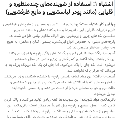
اشتباه ۱: استفاده از شوینده‌های چندمنظوره و
قلیایی (مانند پودر لباسشویی و مایع ظرفشویی)
چرا این کار اشتباه است؟
پودرهای لباسشویی و بسیاری از مایع‌های ظرفشویی
دارای ترکیبات قلیایی قوی، آنزیم‌ها و سفیدکننده‌هایی هستند که برای
شکستن لکه‌های چربی و پروتئینی روی الیاف مقاوم لباس طراحی شده‌اند.
پارچه‌های مبلی، به خصوص انواع ابریشمی، پشمی، کتان و مخمل، به هیچ
وجه چنین ساختار مقاومی ندارند.
آسیب به رنگ:
مواد قلیایی قوی، پیگمنت‌های رنگی پارچه را تجزیه می‌کنند.
این کار باعث ایجاد لکه‌های کم‌رنگ‌تر یا زردی دائمی در محل شستشو
می‌شود. شما لکه چای را پاک می‌کنید، اما جای آن یک لکه بی‌رنگ بزرگ به جا
می‌ماند که هرگز پاک نخواهد شد.
آسیب به بافت:
این مواد الیاف طبیعی پارچه را خشک، شکننده و زبر می‌کنند.
مبلمان مخملی که با لطافتش شناخته می‌شود، پس از چنین شستشویی،
حالت نرم و خواب مخملی خود را از دست می‌دهد و به لمسی ناخوشایند
تبدیل می‌شود.
باقی‌ماندن مواد شوینده:
این شوینده‌ها کف زیادی تولید می‌کنند و پاک کردن
کامل کف از عمق اسفنج و پارچه مبل تقریباً غیرممکن است. باقی‌مانده این
مواد پس از خشک شدن، حالتی چسبناک به پارچه می‌دهد که باعث جذب
سریع‌تر و بیشتر گرد و غبار و آلودگی در آینده می‌شود. در واقع، شما مبل را