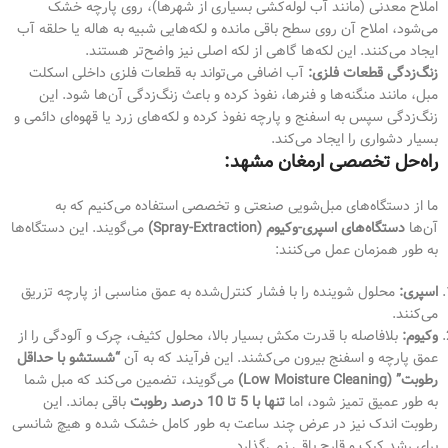
املاح معدنی (مانند آب لوله‌کشی بسیاری از شهرها)، روی پارچه خشک
می‌شود، املاح آن روی سطح باقی مانده و لکه‌هایی شبیه به هاله یا حلقه آب
ایجاد می‌کنند. این لکه‌ها گاهی از لکه اصلی نیز واضح‌تر هستند.
زنگ‌زدگی قطعات فلزی:
آب اضافی می‌تواند به قطعات فلزی داخلی اسکلت
مبل، مانند منگنه‌ها و فنرها، نفوذ کرده و باعث زنگ‌زدگی آن‌ها شود. این
زنگ‌زدگی سپس به اسفنج و پارچه نفوذ کرده و لکه‌های زرد یا قهوه‌ای دائمی و
بسیار دشواری را ایجاد می‌کند.
راه‌حل تخصصی ارمغان مشهد:
ما از دستگاه‌های مبل‌شویی صنعتی و تخصصی استفاده می‌کنیم که به
آن‌ها
دستگاه‌های اسپری-وکیوم (Spray-Extraction)
می‌گویند. این دستگاه‌ها
به طور همزمان عمل می‌کنند:
اسپری:
محلول شوینده را با فشار کنترل‌شده به عمق مناسبی از پارچه تزریق
می‌کنند.
وکیوم:
بلافاصله با قدرت مکش بسیار بالا، محلول کثیف، چرک و آلودگی را از
عمق پارچه و اسفنج بیرون می‌کشند. این فرآیند که به آن
“شستشو با حداقل
رطوبت” (Low Moisture Cleaning)
می‌گویند، تضمین می‌کند که مبل شما
به طور عمیق تمیز شود، اما
تنها با 5 تا 10 درصد رطوبت
باقی بماند. این
رطوبت اندک نیز در عرض چند ساعت به طور کامل خشک شده و هیچ شانسی
برای رشد کپک و قارچ باقی نمی‌گذارد.