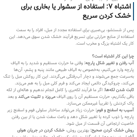
اشتباه ۷: استفاده از سشوار یا بخاری برای
خشک کردن سریع
پس از شستشو، بی‌صبری برای استفاده مجدد از مبل، افراد را به سمت
استفاده از منابع حرارتی برای تسریع فرآیند خشک شدن سوق می‌دهد. این
کار یک اشتباه بزرگ و مخرب است.
چرا این کار اشتباه است؟
آب رفتن و تغییر شکل پارچه:
وقتی ما حرارت مستقیم و شدید را به الیاف
پارچه وارد می‌کنیم، به‌خصوص به الیاف طبیعی مانند پنبه و پشم، آن‌ها
به‌سرعت جمع می‌شوند و دچار آب‌رفتگی می‌گردند. این کار روکش مبل را تنگ
می‌کند، چروکیدگی دائمی ایجاد می‌کند و فرم کلی مبل را به هم می‌زند.
ثابت شدن لکه‌ها:
اگر ما فرآیند لکه‌بری را کامل انجام ندهیم و هاله‌ای از لکه
باقی بگذاریم، حرارت مستقیم آن را روی الیاف
می‌پزد
و
تثبیت می‌کند
و بعد
پاک کردنش را تقریباً غیرممکن می‌سازد.
آسیب به اسفنج و فوم:
حرارت زیاد می‌تواند ساختار سلولی فوم و اسفنج زیر
پارچه را ذوب کرده یا تغییر شکل دهد و باعث سفت شدن یا از بین رفتن
خاصیت ارتجاعی آن قسمت از مبل شود.
روش خشک کردن صحیح:
بهترین روش،
خشک کردن در جریان هوای
آزاد
است. پنجره‌ها را باز بگذارید یا از یک پنکه (در حالت وزش ملایم و با