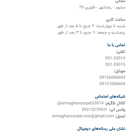
نشانی
مشهد - رضاشهر - فکوری 79
ساعت کاری
شنبه تا چهارشنبه: ۹ صبح تا ۵ بعد از ظهر
پنجشنبه و جمعه: ۱۱ صبح تا ۳ بعد از ظهر
تماس با ما
تلفن:
051-33014
051-33015
موبایل:
09156006604
09157006604
شبکه‌های اجتماعی
کانال تلگرام:
armaghancarpet33014@
واتس اپ:
09215270931
ایمیل:
armaghancarpet.wor@gmail.com
نشان ملی رسانه‌های دیجیتال