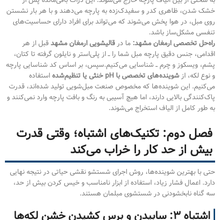
خشک شدن، ظاهری کدر و سفیدک‌زده به پارچه می‌دهند و با هر بار نشستن
روی مبل، در هوا پخش می‌شوند که می‌تواند برای افراد دارای حساسیت‌های
تنفسی مشکل‌ساز باشد.
راه‌حل تخصصی ارمغان مشهد:
ما در
قالیشویی ارمغان مشهد
قبل از هر
اقدامی، جنس دقیق پارچه مبل شما را ــ از پلی‌استر و نایلون گرفته تا کتان،
پشم، ویسکوز و چرم ــ شناسایی می‌کنیم.سپس، بر اساس کد شناسایی پارچه
و نوع لکه، از
شوینده‌های تخصصی با pH خنثی یا تنظیم‌شده
استفاده
می‌کنیم. این شوینده‌ها که مخصوص صنعت مبل‌شویی تولید شده‌اند، قدرت
پاک‌کنندگی بالایی دارند، اما هیچ آسیبی به رنگ و بافت پارچه وارد نمی‌کنند و
به طور کامل از الیاف استخراج می‌شوند.
فصل دوم: تکنیک‌های اشتباه؛ وقتی قدرت
بیش از حد کار را خراب می‌کند
حتی با بهترین شوینده‌ها، روش اجرای شستشو نقشی حیاتی در نتیجه نهایی
دارد. اعمال فشار زیاد، استفاده از ابزار نامناسب و خیس کردن بیش از حد،
سه گناه نابخشودنی در شستشوی مبلمان هستند.
اشتباه ۳: سابیدن و برس کشیدن خشن لکه‌ها