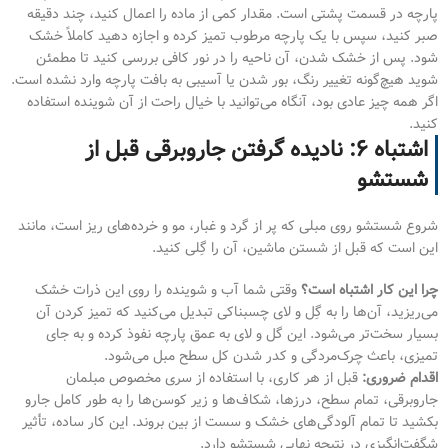
پارچه در قسمت پشتی است. مقدار کمی از ماده را اعمال کنید، چند دقیقه
صبر کنید، سپس با یک پارچه مرطوب تمیز کرده و اجازه دهید کاملاً خشک
شود. پس از خشک شدن، آن ناحیه را در نور کافی بررسی کنید تا مطمئن
شوید هیچ‌گونه تغییر رنگ، بور شدن یا آسیبی به بافت پارچه وارد نشده است.
اگر همه چیز عادی بود، آنگاه می‌توانید با خیال راحت از آن شوینده استفاده
کنید.
اشتباه ۶: نادیده گرفتن جاروبرقی قبل از
شستشو
شروع شستشو روی مبلی که پر از گرد و غبار، مو و خرده‌های ریز است، مانند
این است که قبل از شستن ماشین، آن را گِلی کنید.
چرا این کار اشتباه است؟
وقتی شما آب و شوینده را روی این ذرات خشک
می‌ریزید، آن‌ها را به گِل و لای چسبناکی تبدیل می‌کنید که تمیز کردن آن
بسیار سخت‌تر می‌شود. این گل و لای به عمق پارچه نفوذ کرده و به جای
تمیزی، باعث چرک‌مردگی و کدر شدن کل سطح مبل می‌شود.
اقدام ضروری:
قبل از هر کاری، با استفاده از سری مخصوص مبلمان
جاروبرقی، تمام سطح، درزها، شکاف‌ها و زیر کوسن‌ها را به طور کامل جارو
بکشید تا تمام آلودگی‌های خشک و سست از بین بروند. این کار ساده، تأثیر
شگفت‌انگیزی در نتیجه نهایی شستشو دارد.