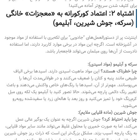
برای کثیف شدن سریع‌تر آماده می‌کنید!
اشتباه ۲: اعتماد کورکورانه به «معجزات» خانگی
(سرکه، جوش شیرین، آبلیمو)
اینترنت پر از دستورالعمل‌های “جادویی” برای لکه‌بری با استفاده از مواد موجود
در آشپزخانه است. اگرچه این مواد در برخی موارد کاربرد دارند، اما استفاده
نادرست از آن‌ها روی مبلمان می‌تواند فاجعه‌بار باشد.
سرکه و آبلیمو (مواد اسیدی):
چرا خطرناک هستند؟
این مواد ماهیت اسیدی دارند. اسیدها برخی الیاف
طبیعی مانند پنبه و کتان را ضعیف می‌کنند و در طولانی‌مدت آن‌ها را
می‌پوسانند. مهم‌تر از آن، اسیدها با رنگ‌های خاص واکنش می‌دهند و باعث
تغییر رنگ دائمی پارچه می‌شوند. حالا تصور کنید با آبلیمو یک لکه روی مبل
کرم‌رنگ خود را تمیز می‌کنید و روز بعد با هاله‌ای زرد یا سفیدشده روبه‌رو
می‌شوید.
جوش شیرین (ماده قلیایی ملایم):
چرا باید احتیاط کرد؟
جوش شیرین اگرچه به عنوان یک بوگیر عالی عمل
می‌کند، اما به صورت خمیری یا محلول غلیظ می‌تواند مانند سایر مواد قلیایی،
به رنگ پارچه آسیب بزند. مشکل بزرگ‌تر این است که ذرات ریز جوش شیرین
به سختی از بین الیاف پارچه خارج می‌شوند. این ذرات باقی‌مانده پس از