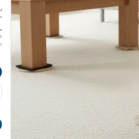
ن
م
س
شنب
پنج