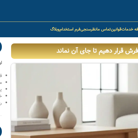
فه خدمات
قوانین
تماس ما
نظرسنجی
فرم استخدام
وبلاگ
فرش قرار دهیم تا جای آن نماند
ا
ق
م
پ
خ
رف