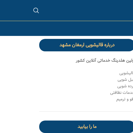
درباره قالیشویی ارمغان مشهد
ولین هلدینگ خدماتی آنلاین کشور
الیشویی
بل شویی
رده شویی
دمات نظافتی
و و ترمیم
ما را بیابید