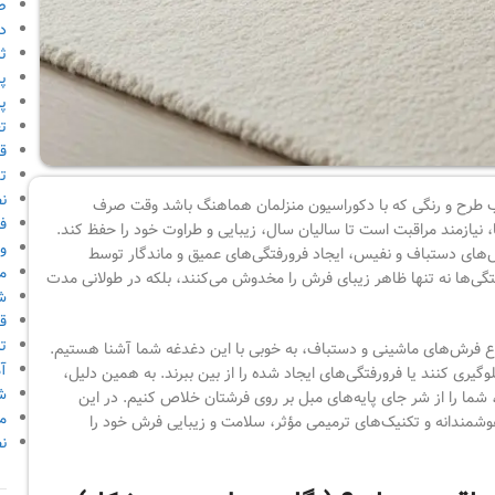
ص
دا
ث
پ
پر
ت
قو
ت
ن
تخاب طرح و رنگی که با دکوراسیون منزلمان هماهنگ باشد وقت صرف
ف
ا، نیازمند مراقبت است تا سالیان سال، زیبایی و طراوت خود را حفظ کند.
و
‌های دستباف و نفیس، ایجاد فرورفتگی‌های عمیق و ماندگار توسط
م
تگی‌ها نه تنها ظاهر زیبای فرش را مخدوش می‌کنند، بلکه در طولانی مدت
ش
ق
ت
واع فرش‌های ماشینی و دستباف، به خوبی با این دغدغه شما آشنا هستیم.
آ
وگیری کنند یا فرورفتگی‌های ایجاد شده را از بین ببرند. به همین دلیل،
ش
 شما را از شر جای پایه‌های مبل بر روی فرشتان خلاص کنیم. در این
م
هوشمندانه و تکنیک‌های ترمیمی مؤثر، سلامت و زیبایی فرش خود را
ن