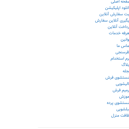
فحه اصلی
نلود اپلیکیشن
بت سفارش آنلاین
یگیری آنلاین سفارش
داخت آنلاین
عرفه خدمات
انین
ماس ما
ظرسنجی
رم استخدام
بلاگ
جله
ستشوی فرش
الیشویی
رمیم فرش
موزش
ستشوی پرده
بلشویی
ظافت منزل