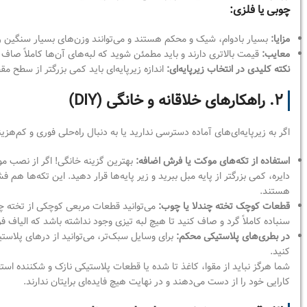
چوبی یا فلزی:
مزایا:
بسیار بادوام، شیک و محکم هستند و می‌توانند وزن‌های بسیار سنگین را 
معایب:
قیمت بالاتری دارند و باید مطمئن شوید که لبه‌های آن‌ها کاملاً صا
نکته کلیدی در انتخاب زیرپایه‌ای:
اندازه زیرپایه‌ای باید کمی بزرگتر از سطح م
۲. راهکارهای خلاقانه و خانگی (DIY)
اگر به زیرپایه‌ای‌های آماده دسترسی ندارید یا به دنبال راه‌حلی فوری و کم‌ه
استفاده از تکه‌های موکت یا فرش اضافه:
بهترین گزینه خانگی! اگر از نصب مو
دایره، کمی بزرگتر از پایه مبل ببرید و زیر پایه‌ها قرار دهید. این تکه‌ها 
هستند.
قطعات کوچک تخته چندلا یا چوب:
می‌توانید قطعات مربعی کوچکی از تخته چندل
سنباده کاملاً گرد و صاف کنید تا هیچ لبه تیزی وجود نداشته باشد که الیاف 
در بطری‌های پلاستیکی محکم:
برای وسایل سبک‌تر، می‌توانید از درهای پلاس
کنید.
شما هرگز نباید از مقوا، کاغذ تا شده یا قطعات پلاستیکی نازک و شکننده اس
کارایی خود را از دست می‌دهند و در نهایت هیچ فایده‌ای برایتان ندارند.