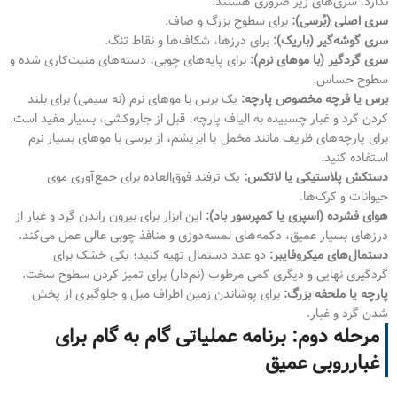
ندارد. سری‌های زیر ضروری هستند:
سری اصلی (بُرسی):
برای سطوح بزرگ و صاف.
سری گوشه‌گیر (باریک):
برای درزها، شکاف‌ها و نقاط تنگ.
سری گردگیر (با موهای نرم):
برای پایه‌های چوبی، دسته‌های منبت‌کاری شده و
سطوح حساس.
برس یا فرچه مخصوص پارچه:
یک برس با موهای نرم (نه سیمی) برای بلند
کردن گرد و غبار چسبیده به الیاف پارچه، قبل از جاروکشی، بسیار مفید است.
برای پارچه‌های ظریف مانند مخمل یا ابریشم، از برسی با موهای بسیار نرم
استفاده کنید.
دستکش پلاستیکی یا لاتکس:
یک ترفند فوق‌العاده برای جمع‌آوری موی
حیوانات و کرک‌ها.
هوای فشرده (اسپری یا کمپرسور باد):
این ابزار برای بیرون راندن گرد و غبار از
درزهای بسیار عمیق، دکمه‌های لمسه‌دوزی و منافذ چوبی عالی عمل می‌کند.
دستمال‌های میکروفایبر:
دو عدد دستمال تهیه کنید؛ یکی خشک برای
گردگیری نهایی و دیگری کمی مرطوب (نم‌دار) برای تمیز کردن سطوح سخت.
پارچه یا ملحفه بزرگ:
برای پوشاندن زمین اطراف مبل و جلوگیری از پخش
شدن گرد و غبار.
مرحله دوم: برنامه عملیاتی گام به گام برای
غبارروبی عمیق