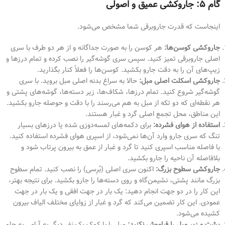
گام ۵: جاروکشی عمیق و اصولی
اینجاست که قدرت جاروبرقی شما مشخص می‌شود.
جاروکشی کوسن‌ها:
هر کوسن را به صورت جداگانه و از هر دو طرف با سری
اصلی جاروبرقی تمیز کنید. سپس سری گوشه‌گیر را نصب کرده و تمام درزها و
زیپ‌های آن را به دقت جارو بکشید. کوسن‌ها را فعلاً کنار بگذارید.
جاروکشی اسکلت اصلی مبل:
حالا به سراغ بدنه اصلی مبل بروید. با سری
گوشه‌گیر شروع کنید. تمام درزها، شکاف‌ها، زیر دسته‌ها، گوشه‌های پشتی و
هر نقطه‌ای که دو تکه از مبل به هم می‌رسند را با دقت و حوصله جارو بکشید.
این مناطق، محل تجمع اصلی گرد و غبار هستند.
استفاده از هوای فشرده:
برای دکمه‌های لمسه‌دوزی شده یا درزهای بسیار
تنگ که سری جارو وارد آن‌ها نمی‌شود، از اسپری هوای فشرده استفاده کنید.
با فاصله مناسب اسپری کنید تا گرد و غبار از عمق به بیرون پرتاب شود و
بلافاصله آن ناحیه را جارو بکشید.
جاروکشی سطوح بزرگ:
اکنون سری اصلی (بُرِسی) را نصب کنید. تمام سطوح
بزرگ مانند پشتی، نشیمن‌گاه و روی دسته‌ها را جارو بکشید. برای نتیجه بهتر،
این کار را در دو جهت انجام دهید: یک بار در جهت افقی و یک بار در جهت
عمودی. این کار تضمین می‌کند که گرد و غبار از زوایای مختلف الیاف بیرون
کشیده می‌شود.
پشت و زیر مبل را فراموش نکنید:
مبل را با کمک یک نفر دیگر به آرامی به جلو