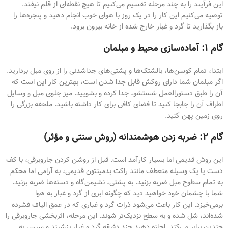
این فرآیند را به چند مرحله تقسیم می‌کنیم تا هیچ نقطه‌ای از قلم نیفتد.
توصیه می‌کنیم این کار را در یک روز با هوای خوب انجام دهید و پنجره‌ها را
باز بگذارید تا گرد و غبار خارج شده از خانه بیرون برود.
گام ۱: آماده‌سازی محیط و مبلمان
ابتدا، تمام کوسن‌ها، بالشتک‌ها و پشتی‌های جداشدنی را از روی مبل بردارید.
اگر مبلمان شما دارای روکش قابل جدا شدن است، بهترین کار این است که
آن را طبق دستورالعمل شستشو، جدا کرده و بشویید. میز جلوی مبل و وسایل
اطراف آن را جابجا کنید تا فضای کافی برای کار داشته باشید. ملحفه بزرگی را
روی زمین پهن کنید.
گام ۲: ضربه زدن هوشمندانه (روش سنتی و مؤثر)
این روش قدیمی اما بسیار کارآمد است. قبل از روشن کردن جاروبرقی، با کف
دست یا یک وسیله منعطف مانند راکت بدمینتون قدیمی، به آرامی اما محکم
به تمام سطوح مبل ضربه بزنید. به پشتی، نشیمن‌گاه و دسته‌ها ضربه بزنید.
شما با چشمان خود خواهید دید که چگونه ابری از گرد و غبار به هوا
برمی‌خیزد. این کار باعث می‌شود ذرات گرد و غباری که در عمق الیاف فشرده
شده‌اند، شل شده و به سطح نزدیک‌تر شوند. این مرحله، اثربخشی جاروبرقی را
چندین برابر می‌کند. اجازه دهید چند دقیقه گرد و غبار بنشیند و سپس به