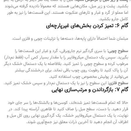
بکشید. پشت و زیر مبل، مکان‌هایی هستند که معمولاً نادیده گرفته می‌شوند
اما مملو از گرد و غبار و تارهای عنکبوت هستند. این قسمت‌ها را نیز به طور
کامل جارو بکشید.
گام ۶: تمیز کردن بخش‌های غیرپارچه‌ای
مبلمان شما احتمالاً دارای پایه‌ها، دسته‌ها یا تزئینات چوبی و فلزی است.
سطوح چوبی:
با سری گردگیر نرم جاروبرقی، گرد و غبار این قسمت‌ها را
بگیرید. سپس یک دستمال میکروفایبر را با مقدار بسیار کمی آب (فقط نم‌دار)
مرطوب کرده و سطوح چوبی را تمیز کنید. بلافاصله با یک دستمال خشک دیگر
آن را پاک کنید تا رطوبت روی چوب باقی نماند. برای درخشندگی بیشتر
می‌توانید از پولیش مخصوص چوب استفاده کنید.
سطوح فلزی:
این سطوح را نیز با یک دستمال نم‌دار و سپس خشک تمیز کنید.
گام ۷: بازگرداندن و مرتب‌سازی نهایی
حالا که تمام قسمت‌ها تمیز شده‌اند، کوسن‌ها و بالشتک‌ها را سر جای خود
قرار دهید. با دست، سطح مبل را صاف کنید تا ظاهری آراسته پیدا کند. در
نهایت، با یک دستمال میکروفایبر خشک، یک گردگیری نهایی روی کل مبل و
اطراف آن انجام دهید تا آخرین ذرات معلق نیز جمع‌آوری شوند.