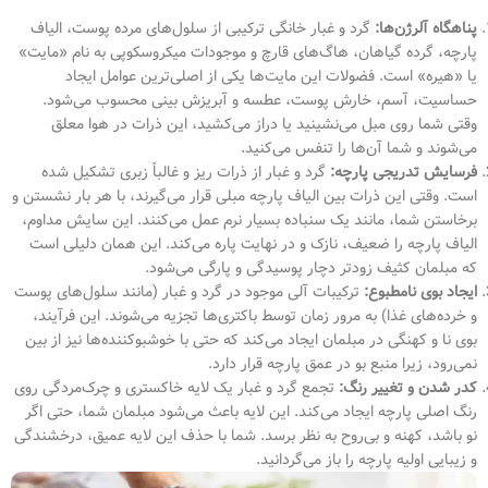
پناهگاه آلرژن‌ها:
گرد و غبار خانگی ترکیبی از سلول‌های مرده پوست، الیاف
پارچه، گرده گیاهان، هاگ‌های قارچ و موجودات میکروسکوپی به نام «مایت»
یا «هیره» است. فضولات این مایت‌ها یکی از اصلی‌ترین عوامل ایجاد
حساسیت، آسم، خارش پوست، عطسه و آبریزش بینی محسوب می‌شود.
وقتی شما روی مبل می‌نشینید یا دراز می‌کشید، این ذرات در هوا معلق
می‌شوند و شما آن‌ها را تنفس می‌کنید.
فرسایش تدریجی پارچه:
گرد و غبار از ذرات ریز و غالباً زبری تشکیل شده
است. وقتی این ذرات بین الیاف پارچه مبلی قرار می‌گیرند، با هر بار نشستن و
برخاستن شما، مانند یک سنباده بسیار نرم عمل می‌کنند. این سایش مداوم،
الیاف پارچه را ضعیف، نازک و در نهایت پاره می‌کند. این همان دلیلی است
که مبلمان کثیف زودتر دچار پوسیدگی و پارگی می‌شود.
ایجاد بوی نامطبوع:
ترکیبات آلی موجود در گرد و غبار (مانند سلول‌های پوست
و خرده‌های غذا) به مرور زمان توسط باکتری‌ها تجزیه می‌شوند. این فرآیند،
بوی نا و کهنگی در مبلمان ایجاد می‌کند که حتی با خوشبوکننده‌ها نیز از بین
نمی‌رود، زیرا منبع بو در عمق پارچه قرار دارد.
کدر شدن و تغییر رنگ:
تجمع گرد و غبار یک لایه خاکستری و چرک‌مردگی روی
رنگ اصلی پارچه ایجاد می‌کند. این لایه باعث می‌شود مبلمان شما، حتی اگر
نو باشد، کهنه و بی‌روح به نظر برسد. شما با حذف این لایه عمیق، درخشندگی
و زیبایی اولیه پارچه را باز می‌گردانید.