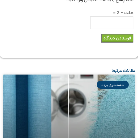
هفت − 2 =
مقالات مرتبط
شستشوی پرده