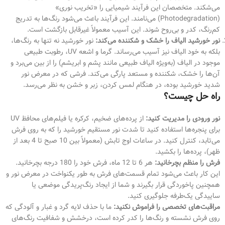
می‌شکند. متخصصان این فرآیند شیمیایی را «تخریب نوری»
(Photodegradation) می‌نامند. این فرآیند باعث می‌شود رنگ‌ها به تدریج
کم‌رنگ، کدر و بی‌روح شوند. این آسیب معمولاً غیرقابل بازگشت است.
نور خورشید الیاف را خشک و شکننده می‌کند:
نور خورشید نه تنها به رنگ‌ها،
بلکه به خود الیاف نیز آسیب می‌رساند. گرما و اشعه UV، رطوبت طبیعی
موجود در الیاف (به‌ویژه الیاف طبیعی مانند پشم و ابریشم) را از بین می‌برد و
آن‌ها را خشک، شکننده و مستعد پارگی می‌کند. فرشی که در معرض نور
شدید خورشید بوده، در هنگام لمس کردن، زبر و خشن به نظر می‌رسد.
راه حل چیست؟
نور ورودی را مدیریت کنید:
از پرده‌های ضخیم، کرکره یا فیلم‌های محافظ UV
برای پنجره‌ها استفاده کنید تا شدت نور مستقیم خورشید را که به روی فرش
می‌تابد، کنترل کنید. در ساعات اوج تابش (معمولاً بین 10 صبح تا 4 بعد از
ظهر)، پرده‌ها را بکشید.
فرش را منظم بچرخانید:
هر 6 تا 12 ماه، فرش خود را 180 درجه بچرخانید.
این کار باعث می‌شود تمام قسمت‌های فرش به طور یکنواخت در معرض نور و
همچنین پاخوردگی قرار بگیرند و شما از ایجاد رنگ‌پریدگی موضعی یا
ساییدگی یک‌طرفه جلوگیری کنید.
مراقبت‌های تخصصی را فراموش نکنید:
ما با حذف لایه گرد و غبار و آلودگی که
روی فرش نشسته و رنگ‌ها را کدر کرده است، درخشش و شفافیت رنگ‌های