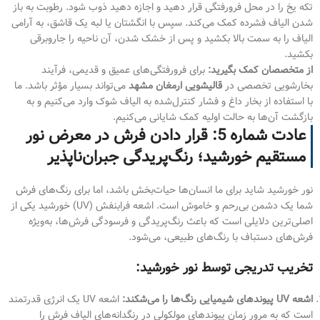
تکه یخ را در محل فرورفتگی قرار دهید و اجازه دهید ذوب شود. رطوبت به باز
شدن الیاف فشرده کمک می‌کند. سپس با انگشتان یا لبه یک قاشق، به آرامی
الیاف را به سمت بالا بکشید و پس از خشک شدن، آن ناحیه را جاروبرقی
بکشید.
از متخصصان کمک بگیرید:
برای فرورفتگی‌های عمیق و قدیمی، فرآیند
بخارشویی تخصصی در
قالیشویی ارمغان مشهد
می‌تواند بسیار مؤثر باشد. ما
با استفاده از بخار داغ و فشار کنترل‌شده به الیاف شوک وارد می‌کنیم و به
بازگشت آن‌ها به حالت اولیه کمک شایانی می‌کنیم.
عادت شماره 5: قرار دادن فرش در معرض نور
مستقیم خورشید؛ رنگ‌پریدگی جبران‌ناپذیر
نور خورشید شاید برای ما انسان‌ها حیات‌بخش باشد، اما برای رنگ‌های فرش
شما یک دشمن بی‌رحم و خاموش است. اشعه فرابنفش (UV) خورشید یکی از
اصلی‌ترین دلایلی است که باعث رنگ‌پریدگی و فرسودگی فرش‌ها، به‌ویژه
فرش‌های دستباف با رنگ‌های طبیعی، می‌شود.
تخریب تدریجی توسط نور خورشید:
اشعه UV پیوندهای شیمیایی رنگ‌ها را می‌شکند:
اشعه UV یک انرژی قدرتمند
است که به مرور زمان پیوندهای مولکولی در رنگدانه‌های الیاف فرش را