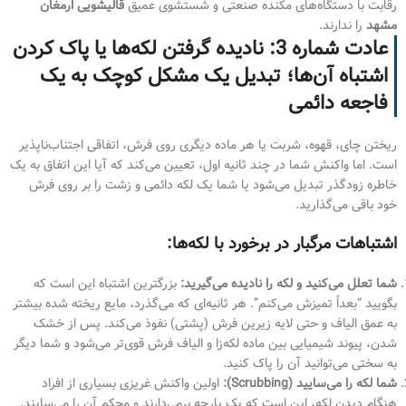
رقابت با دستگاه‌های مکنده صنعتی و شستشوی عمیق
قالیشویی ارمغان
مشهد
را ندارند.
عادت شماره 3: نادیده گرفتن لکه‌ها یا پاک کردن
اشتباه آن‌ها؛ تبدیل یک مشکل کوچک به یک
فاجعه دائمی
ریختن چای، قهوه، شربت یا هر ماده دیگری روی فرش، اتفاقی اجتناب‌ناپذیر
است. اما واکنش شما در چند ثانیه اول، تعیین می‌کند که آیا این اتفاق به یک
خاطره زودگذر تبدیل می‌شود یا شما یک لکه دائمی و زشت را بر روی فرش
خود باقی می‌گذارید.
اشتباهات مرگبار در برخورد با لکه‌ها:
شما تعلل می‌کنید و لکه را نادیده می‌گیرید:
بزرگترین اشتباه این است که
بگویید “بعداً تمیزش می‌کنم”. هر ثانیه‌ای که می‌گذرد، مایع ریخته شده بیشتر
به عمق الیاف و حتی لایه زیرین فرش (پشتی) نفوذ می‌کند. پس از خشک
شدن، پیوند شیمیایی بین ماده لکه‌زا و الیاف فرش قوی‌تر می‌شود و شما دیگر
به سختی می‌توانید آن را پاک کنید.
شما لکه را می‌سایید (Scrubbing):
اولین واکنش غریزی بسیاری از افراد
هنگام دیدن لکه، این است که یک پارچه برمی‌دارند و محکم آن را می‌سایند.