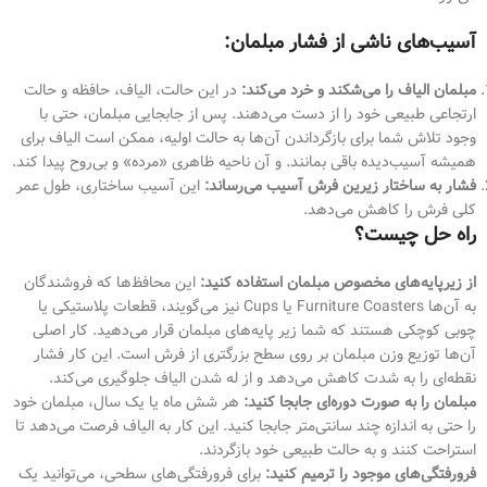
آسیب‌های ناشی از فشار مبلمان:
مبلمان الیاف را می‌شکند و خرد می‌کند:
در این حالت، الیاف، حافظه و حالت
ارتجاعی طبیعی خود را از دست می‌دهند. پس از جابجایی مبلمان، حتی با
وجود تلاش شما برای بازگرداندن آن‌ها به حالت اولیه، ممکن است الیاف برای
همیشه آسیب‌دیده باقی بمانند. و آن ناحیه ظاهری «مرده» و بی‌روح پیدا کند.
فشار به ساختار زیرین فرش آسیب می‌رساند:
این آسیب ساختاری، طول عمر
کلی فرش را کاهش می‌دهد.
راه حل چیست؟
از زیرپایه‌های مخصوص مبلمان استفاده کنید:
این محافظ‌ها که فروشندگان
به آن‌ها Furniture Coasters یا Cups نیز می‌گویند، قطعات پلاستیکی یا
چوبی کوچکی هستند که شما زیر پایه‌های مبلمان قرار می‌دهید. کار اصلی
آن‌ها توزیع وزن مبلمان بر روی سطح بزرگتری از فرش است. این کار فشار
نقطه‌ای را به شدت کاهش می‌دهد و از له شدن الیاف جلوگیری می‌کند.
مبلمان را به صورت دوره‌ای جابجا کنید:
هر شش ماه یا یک سال، مبلمان خود
را حتی به اندازه چند سانتی‌متر جابجا کنید. این کار به الیاف فرصت می‌دهد تا
استراحت کنند و به حالت طبیعی خود بازگردند.
فرورفتگی‌های موجود را ترمیم کنید:
برای فرورفتگی‌های سطحی، می‌توانید یک