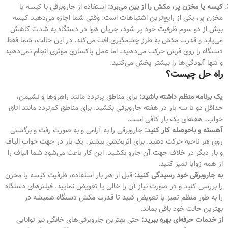
کیسه یا مخزن پر، مکش را از بین می‌برد:
استفاده از جاروبرقی با کیسه یا
مخزن پر، یکی از رایج‌ترین اشتباهات است. وقتی شما اجازه می‌دهید کیسه
بیش از دو سوم ظرفیت خود پر شود، جریان هوا در دستگاه به شدت کاهش
می‌یابد و قدرت مکش به طرز چشمگیری افت می‌کند. در این حالت، شما فقط
دستگاه را روی فرش حرکت می‌دهید، اما عمل پاکسازی مؤثری انجام نمی‌دهید
و تنها آلودگی‌ها را بیشتر پخش می‌کنید.
راه حل چیست؟
یک برنامه منظم داشته باشید:
برای مناطق پرتردد مانند راهروها و نشیمن،
حداقل دو تا سه بار در هفته جاروبرقی بکشید. برای مناطق کم‌تردد مانند اتاق
خواب، هفته‌ای یک بار کافی است.
آهسته و باحوصله کار کنید:
جاروبرقی را به آرامی و به صورت رفت و برگشتی
روی هر ناحیه حرکت دهید. برای اثربخشی بیشتر، یک بار در جهت خواب الیاف
و بار دیگر در خلاف جهت آن جارو بکشید. این کار باعث می‌شود شما الیاف را
از همه زوایا تمیز کنید.
به جاروبرقی خود رسیدگی کنید:
قبل از هر بار استفاده، ظرفیت کیسه یا مخزن
را بررسی کنید و در صورت نیاز آن را خالی یا تعویض نمایید. فیلترهای دستگاه
را به طور منظم تمیز یا تعویض کنید تا قدرت مکش دستگاه همیشه در
بهترین حالت خود باقی بماند.
از خدمات حرفه‌ای بهره ببرید:
حتی بهترین جاروبرقی‌های خانگی نیز توانایی