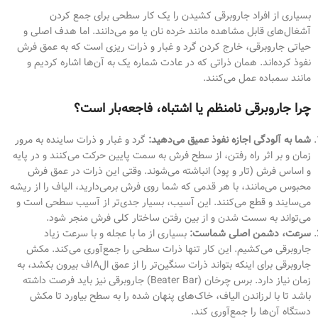
بسیاری از افراد جاروبرقی کشیدن را یک کار سطحی برای جمع کردن
آشغال‌های قابل مشاهده مانند خرده نان یا مو می‌دانند. اما هدف اصلی و
حیاتی جاروبرقی، خارج کردن گرد و غبار و ذرات ریزی است که به عمق فرش
نفوذ کرده‌اند. همان ذراتی که در عادت شماره یک به آن‌ها اشاره کردیم و
مانند سمباده عمل می‌کنند.
چرا جاروبرقی نامنظم یا اشتباه، فاجعه‌بار است؟
شما به آلودگی اجازه نفوذ عمیق می‌دهید:
گرد و غبار و ذرات ساینده به مرور
زمان و بر اثر راه رفتن، از سطح فرش به سمت پایین حرکت می‌کنند و در پایه
و اساس فرش (تار و پود) انباشته می‌شوند. وقتی این ذرات در عمق فرش
محبوس می‌مانند، با هر قدمی که شما روی فرش برمی‌دارید، الیاف را از ریشه
می‌سایند و قطع می‌کنند. این آسیب، بسیار جدی‌تر از آسیب سطحی است و
می‌تواند به سست شدن و از بین رفتن ساختار کلی فرش منجر شود.
سرعت، دشمن اصلی شماست:
بسیاری از ما با عجله و با سرعت زیاد
جاروبرقی می‌کشیم. این کار تنها ذرات سطحی را جمع‌آوری می‌کند. مکش
جاروبرقی برای اینکه بتواند ذرات سنگین‌تر را از عمق الIAف بیرون بکشد، به
زمان نیاز دارد. برس چرخان (Beater Bar) جاروبرقی نیز باید فرصت داشته
باشد تا با لرزاندن الیاف، خاک‌های پنهان شده را به سطح بیاورد تا مکش
دستگاه آن‌ها را جمع‌آوری کند.