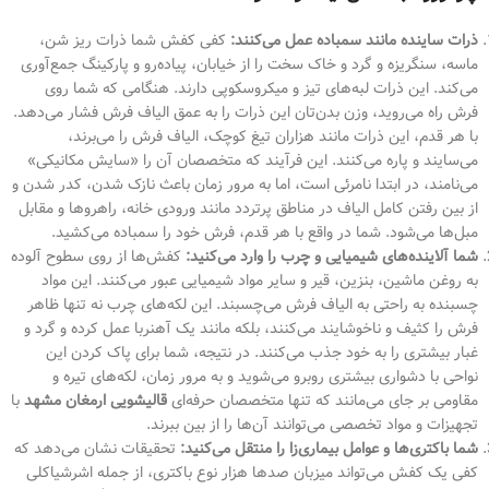
ذرات ساینده مانند سمباده عمل می‌کنند:
کفی کفش شما ذرات ریز شن،
ماسه، سنگریزه و گرد و خاک سخت را از خیابان، پیاده‌رو و پارکینگ جمع‌آوری
می‌کند. این ذرات لبه‌های تیز و میکروسکوپی دارند. هنگامی که شما روی
فرش راه می‌روید، وزن بدن‌تان این ذرات را به عمق الیاف فرش فشار می‌دهد.
با هر قدم، این ذرات مانند هزاران تیغ کوچک، الیاف فرش را می‌برند،
می‌سایند و پاره می‌کنند. این فرآیند که متخصصان آن را «سایش مکانیکی»
می‌نامند، در ابتدا نامرئی است، اما به مرور زمان باعث نازک شدن، کدر شدن و
از بین رفتن کامل الیاف در مناطق پرتردد مانند ورودی خانه، راهروها و مقابل
مبل‌ها می‌شود. شما در واقع با هر قدم، فرش خود را سمباده می‌کشید.
شما آلاینده‌های شیمیایی و چرب را وارد می‌کنید:
کفش‌ها از روی سطوح آلوده
به روغن ماشین، بنزین، قیر و سایر مواد شیمیایی عبور می‌کنند. این مواد
چسبنده به راحتی به الیاف فرش می‌چسبند. این لکه‌های چرب نه تنها ظاهر
فرش را کثیف و ناخوشایند می‌کنند، بلکه مانند یک آهنربا عمل کرده و گرد و
غبار بیشتری را به خود جذب می‌کنند. در نتیجه، شما برای پاک کردن این
نواحی با دشواری بیشتری روبرو می‌شوید و به مرور زمان، لکه‌های تیره و
مقاومی بر جای می‌مانند که تنها متخصصان حرفه‌ای
قالیشویی ارمغان مشهد
با
تجهیزات و مواد تخصصی می‌توانند آن‌ها را از بین ببرند.
شما باکتری‌ها و عوامل بیماری‌زا را منتقل می‌کنید:
تحقیقات نشان می‌دهد که
کفی یک کفش می‌تواند میزبان صدها هزار نوع باکتری، از جمله اشرشیاکلی