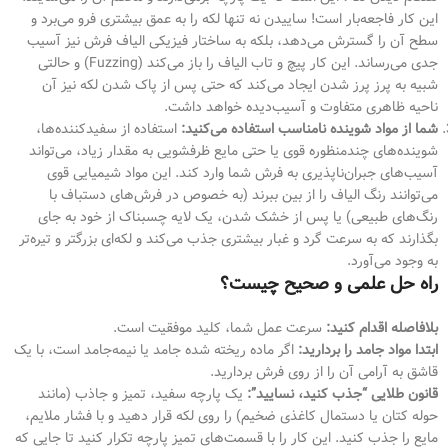
این کار فاجعه‌بار است! ساییدن نه تنها لکه را به عمق بیشتری فرو می‌برد و
سطح آن را گسترش می‌دهد، بلکه به ساختار فیزیکی الیاف فرش نیز آسیب
جدی می‌رساند. این کار پیچ و تاب الیاف را باز می‌کند (Fuzzing) و حالتی
شبیه به پرز پرز شدن ایجاد می‌کند که حتی پس از پاک شدن لکه نیز آن
ناحیه ظاهری متفاوت و آسیب‌دیده خواهد داشت.
شما از مواد شوینده نامناسب استفاده می‌کنید:
استفاده از سفیدکننده‌ها،
شوینده‌های چندمنظوره قوی یا حتی مایع ظرفشویی به مقدار زیاد، می‌تواند
آسیب‌های جبران‌ناپذیری به فرش شما وارد کند. این مواد شیمیایی قوی
می‌توانند رنگ الیاف را از بین ببرند (به خصوص در فرش‌های دستباف با
رنگ‌های طبیعی) یا پس از خشک شدن، یک لایه چسبناک از خود به جای
بگذارند که به سرعت گرد و غبار بیشتری جذب می‌کند و لکه‌ای بزرگتر و تیره‌تر
به وجود می‌آورد.
راه حل علمی و صحیح چیست؟
بلافاصله اقدام کنید:
سرعت عمل شما، کلید موفقیت است.
ابتدا مواد جامد را بردارید:
اگر ماده ریخته شده جامد یا نیمه‌جامد است، با یک
قاشق به آرامی آن را از روی فرش بردارید.
قانون طلایی “جذب کنید، نسایید”:
یک پارچه سفید، تمیز و جاذب (مانند
حوله کتان یا دستمال کاغذی ضخیم) را روی لکه قرار دهید و با فشار ملایم،
مایع را جذب کنید. این کار را با قسمت‌های تمیز پارچه تکرار کنید تا جایی که