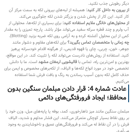
دیگر رطوبتی جذب نکنید.
از بیرون به داخل کار کنید:
همیشه از لبه‌های بیرونی لکه به سمت مرکز آن
کار کنید. این کار از پخش شدن و بزرگتر شدن لکه جلوگیری می‌کند.
از محلول‌های خانگی ملایم استفاده کنید:
برای بسیاری از لکه‌ها، محلولی از
آب ولرم و چند قطره سرکه سفید می‌تواند مؤثر باشد. پارچه تمیزی را به مقدار
کمی از این محلول آغشته کرده و به آرامی روی لکه ضربه بزنید (Blotting).
چه زمانی با متخصصان تماس بگیرید؟
برای لکه‌های مقاوم و دشوار مانند
جوهر، خون، چربی، چای یا قهوه قدیمی، از هرگونه اقدام خودسرانه پرهیز
کنید. استفاده از روش‌های نادرست می‌تواند لکه را تثبیت کند. در این مواقع،
بهترین و امن‌ترین راه، تماس با
قالیشویی ارمغان مشهد
است. ما با دانش
تخصصی خود در مورد انواع لکه‌ها و الیاف، از لکه‌برهای مخصوص و ایمن برای
حذف کامل لکه بدون آسیب رساندن به رنگ و بافت فرش شما استفاده
می‌کنیم.
عادت شماره 4: قرار دادن مبلمان سنگین بدون
محافظ؛ ایجاد فرورفتگی‌های دائمی
مبلمان سنگین مانند میز ناهارخوری، کمد، بوفه یا پایه‌های مبل، وزن خود را
بر روی نقاط بسیار کوچکی متمرکز می‌کنند. این فشار مداوم و شدید، الیاف
فرش را در آن نقاط له می‌کند و فرورفتگی‌های عمیق و ناخوشایندی به وجود
می‌آورد.