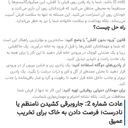
(E.coli) باشد. شما با راه رفتن روی فرش با کفش، این میکروارگانیسم‌ها را
مستقیماً به محیطی منتقل می‌کنید که فرزندانتان روی آن بازی می‌کنند و
خودتان روی آن استراحت می‌کنید. این مسئله نه تنها به سلامت فرش آسیب
می‌رساند، بلکه بهداشت و سلامت خانواده شما را نیز به خطر می‌اندازد.
راه حل چیست؟
قانون “ورود بدون کفش” را وضع کنید:
ساده‌ترین و مؤثرترین راهکار این است
که شما و مهمانانتان کفش‌ها را قبل از ورود به خانه درآورید. یک جاکفشی
زیبا و یک صندلی کوچک در ورودی خانه قرار دهید تا این کار را برای همه به
یک عادت راحت و دلپذیر تبدیل کنید.
از پادری‌های دوگانه استفاده کنید:
یک پادری زبر و خشن بیرون از در ورودی
قرار دهید تا بخش عمده‌ای از گل و لای و ذرات درشت را بگیرد. یک پادری
نرم‌تر و جاذب داخل خانه قرار دهید تا رطوبت و گرد و غبار باقی‌مانده را جذب
کند.
برای مهمانان دمپایی روفرشی تهیه کنید:
این کار نه تنها از فرش شما
محافظت می‌کند، بلکه نشانه احترام و مهمان‌نوازی شماست.
عادت شماره 2: جاروبرقی کشیدن نامنظم یا
نادرست؛ فرصت دادن به خاک برای تخریب
عمیق