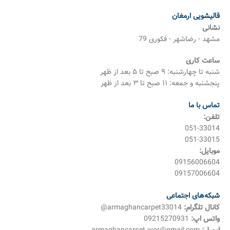
قالیشویی ارمغان
نشانی
مشهد - رضاشهر - فکوری 79
ساعت کاری
شنبه تا چهارشنبه: ۹ صبح تا ۵ بعد از ظهر
پنجشنبه و جمعه: ۱۱ صبح تا ۳ بعد از ظهر
تماس با ما
تلفن:
051-33014
051-33015
موبایل:
09156006604
09157006604
شبکه‌های اجتماعی
کانال تلگرام:
armaghancarpet33014@
واتس اپ:
09215270931