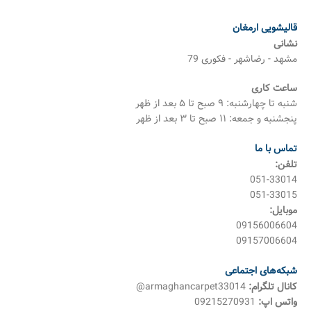
قالیشویی ارمغان
نشانی
مشهد - رضاشهر - فکوری 79
ساعت کاری
شنبه تا چهارشنبه: ۹ صبح تا ۵ بعد از ظهر
پنجشنبه و جمعه: ۱۱ صبح تا ۳ بعد از ظهر
تماس با ما
تلفن:
051-33014
051-33015
موبایل:
09156006604
09157006604
شبکه‌های اجتماعی
کانال تلگرام:
armaghancarpet33014@
واتس اپ:
09215270931