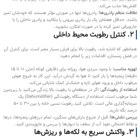
کفش‌ها جذب می‌کند.
نظافت منظم پادری‌ها:
پادری‌ها تنها در صورتی مؤثر هستند که خودشان تمیز
باشند. حداقل هفته‌ای یک بار پادری بیرونی را بتکانید و پادری داخلی را با
جاروبرقی تمیز کرده یا در صورت امکان، بشویید.
۲. کنترل رطوبت محیط داخلی
همانطور که اشاره شد، رطوبت بالا برای فرش بسیار مضر است. برای کنترل آن
در فصل زمستان، اقدامات زیر را انجام دهید:
تهویه مناسب:
با وجود سردی هوا، روزانه برای دقایقی کوتاه (حتی ۱۰ تا ۱۵
دقیقه) پنجره‌ها را باز کنید تا هوا به گردش درآید. این کار به خروج هوای
مرطوب داخل و ورود هوای تازه و خشک‌تر کمک شایانی می‌کند.
استفاده از رطوبت‌گیر:
اگر در منطقه‌ای با رطوبت بالا زندگی می‌کنید یا زیرزمین
شما مرطوب است، استفاده از دستگاه رطوبت‌گیر (Dehumidifier) یک
سرمایه‌گذاری عالی است. تلاش کنید رطوبت نسبی خانه را بین ۳۰ تا ۵۰
درصد نگه دارید.
بررسی نشتی‌ها:
قبل از شروع بارش‌های سنگین، تمام درزهای پنجره‌ها، درها
و نقاط احتمالی نفوذ آب از سقف یا دیوارها را بررسی و عایق‌بندی کنید.
۳. واکنش سریع به لکه‌ها و ریزش‌ها