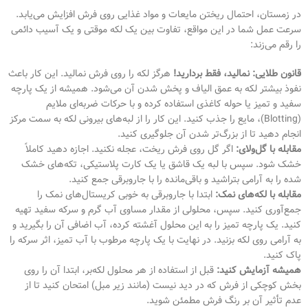
در زمستان، احتمال ریختن مایعات و مواد غذایی روی فرش افزایش می‌یابد.
سرعت عمل شما در این مواقع، تفاوت بین یک لکه موقتی و یک آسیب دائمی
را رقم می‌زند:
قانون طلایی: نمالید، فقط بردارید!
هرگز لکه را روی فرش نمالید. این کار باعث
نفوذ بیشتر لکه به عمق الیاف و پخش شدن آن می‌شود. همیشه از یک پارچه
سفید و تمیز یا حوله کاغذی استفاده کرده و با حرکات ضربه‌ای ملایم
(Blotting)، مایع را جذب کنید. این کار را از لبه‌های بیرونی لکه به سمت مرکز
انجام دهید تا از بزرگ‌تر شدن آن جلوگیری کنید.
مقابله با گل‌ولای:
اگر گل روی فرش ریخت، عجله نکنید. اجازه دهید کاملاً
خشک شود. سپس با لبه یک قاشق یا یک کارت پلاستیکی، تکه‌های خشک
شده را به آرامی بتراشید و باقی‌مانده را با جاروبرقی جمع کنید.
مقابله با لکه‌های نمک:
ابتدا با جاروبرقی به خوبی کریستال‌های نمک را
جمع‌آوری کنید. سپس، محلولی از مقدار مساوی آب گرم و سرکه سفید تهیه
کنید. یک پارچه تمیز را به این محلول آغشته کرده، آب اضافی آن را بگیرید و
به آرامی روی لکه بزنید. در نهایت با یک پارچه مرطوب با آب تمیز، اثر سرکه را
پاک کنید.
همیشه آزمایش کنید:
قبل از استفاده از هر محلول لکه‌بر، ابتدا آن را روی
بخش کوچکی از فرش که در دید نیست (مانند زیر مبل) امتحان کنید تا از
عدم تأثیر آن بر رنگ فرش مطمئن شوید.