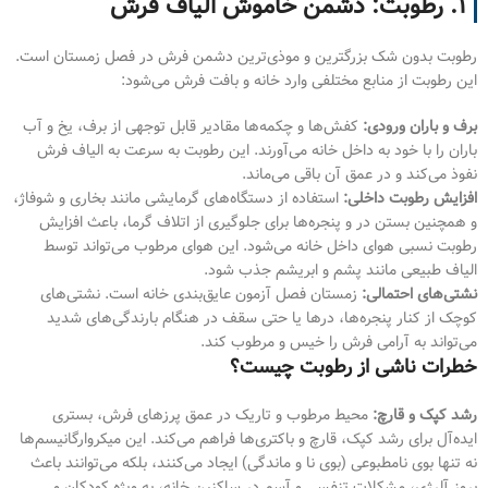
۱. رطوبت: دشمن خاموش الیاف فرش
رطوبت بدون شک بزرگترین و موذی‌ترین دشمن فرش در فصل زمستان است.
این رطوبت از منابع مختلفی وارد خانه و بافت فرش می‌شود:
برف و باران ورودی:
کفش‌ها و چکمه‌ها مقادیر قابل توجهی از برف، یخ و آب
باران را با خود به داخل خانه می‌آورند. این رطوبت به سرعت به الیاف فرش
نفوذ می‌کند و در عمق آن باقی می‌ماند.
افزایش رطوبت داخلی:
استفاده از دستگاه‌های گرمایشی مانند بخاری و شوفاژ،
و همچنین بستن در و پنجره‌ها برای جلوگیری از اتلاف گرما، باعث افزایش
رطوبت نسبی هوای داخل خانه می‌شود. این هوای مرطوب می‌تواند توسط
الیاف طبیعی مانند پشم و ابریشم جذب شود.
نشتی‌های احتمالی:
زمستان فصل آزمون عایق‌بندی خانه است. نشتی‌های
کوچک از کنار پنجره‌ها، درها یا حتی سقف در هنگام بارندگی‌های شدید
می‌تواند به آرامی فرش را خیس و مرطوب کند.
خطرات ناشی از رطوبت چیست؟
رشد کپک و قارچ:
محیط مرطوب و تاریک در عمق پرزهای فرش، بستری
ایده‌آل برای رشد کپک، قارچ و باکتری‌ها فراهم می‌کند. این میکروارگانیسم‌ها
نه تنها بوی نامطبوعی (بوی نا و ماندگی) ایجاد می‌کنند، بلکه می‌توانند باعث
بروز آلرژی، مشکلات تنفسی و آسم در ساکنین خانه، به ویژه کودکان و