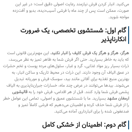
می‌کنید. انبار کردن فرش نیازمند رعایت اصولی دقیق است؛ در غیر این
صورت، ممکن است پس از چند ماه با فرشی آسیب‌دیده، بدبو و آفت‌زده
مواجه شوید.
گام اول: شستشوی تخصصی، یک ضرورت
انکارناپذیر
هرگز، هرگز و هرگز یک فرش کثیف را انبار نکنید.
این مهم‌ترین قانونی است
که باید به خاطر بسپارید. حتی اگر فرش شما به ظاهر تمیز به نظر می‌رسد،
ذرات بسیار ریز مواد غذایی، گرد و غبار، سلول‌های مرده پوست و تخم حشرات
در عمق الیاف آن وجود دارند. این ذرات در محیط تاریک و ساکن انبار، به
بهترین منبع تغذیه برای آفاتی مانند بید، سوسک فرش و موریانه تبدیل
می‌شوند. بیدها می‌توانند در عرض چند ماه، خسارات جبران‌ناپذیری به الیاف
پشمی فرش شما وارد کنند. قبل از هر اقدامی، فرش خود را به
قالیشویی
ارمغان مشهد
بسپارید. ما با شستشوی عمیق و اصولی، تمامی این عوامل خطر
را از فرش شما حذف کرده و اطمینان می‌دهیم که فرشی کاملاً تمیز و
ضدعفونی شده را برای انبارداری آماده می‌کنید.
گام دوم: اطمینان از خشکی کامل