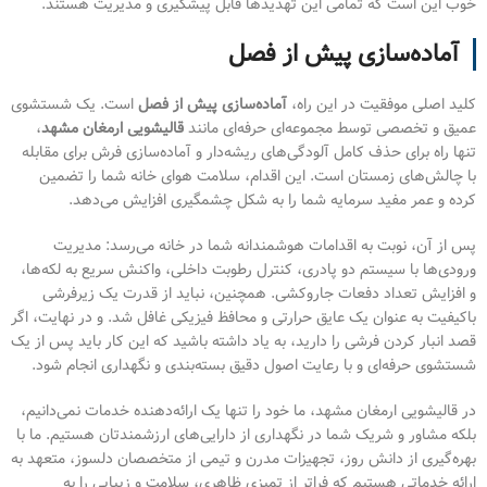
خوب این است که تمامی این تهدیدها قابل پیشگیری و مدیریت هستند.
آماده‌سازی پیش از فصل
کلید اصلی موفقیت در این راه،
آماده‌سازی پیش از فصل
است. یک شستشوی
عمیق و تخصصی توسط مجموعه‌ای حرفه‌ای مانند
قالیشویی ارمغان مشهد
،
تنها راه برای حذف کامل آلودگی‌های ریشه‌دار و آماده‌سازی فرش برای مقابله
با چالش‌های زمستان است. این اقدام، سلامت هوای خانه شما را تضمین
کرده و عمر مفید سرمایه شما را به شکل چشمگیری افزایش می‌دهد.
پس از آن، نوبت به اقدامات هوشمندانه شما در خانه می‌رسد: مدیریت
ورودی‌ها با سیستم دو پادری، کنترل رطوبت داخلی، واکنش سریع به لکه‌ها،
و افزایش تعداد دفعات جاروکشی. همچنین، نباید از قدرت یک زیرفرشی
باکیفیت به عنوان یک عایق حرارتی و محافظ فیزیکی غافل شد. و در نهایت، اگر
قصد انبار کردن فرشی را دارید، به یاد داشته باشید که این کار باید پس از یک
شستشوی حرفه‌ای و با رعایت اصول دقیق بسته‌بندی و نگهداری انجام شود.
در قالیشویی ارمغان مشهد، ما خود را تنها یک ارائه‌دهنده خدمات نمی‌دانیم،
بلکه مشاور و شریک شما در نگهداری از دارایی‌های ارزشمندتان هستیم. ما با
بهره‌گیری از دانش روز، تجهیزات مدرن و تیمی از متخصصان دلسوز، متعهد به
ارائه خدماتی هستیم که فراتر از تمیزی ظاهری، سلامت و زیبایی را به