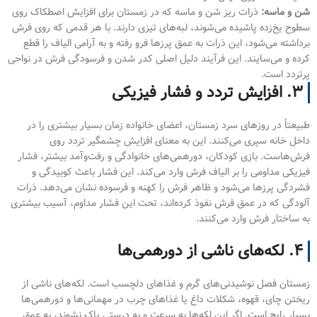
شن و ماسه:
ذرات ریز شن و ماسه که در زمستان برای افزایش اصطکاک روی
سطوح یخ‌زده پاشیده می‌شوند، لبه‌های تیزی دارند. با هر قدمی که روی فرش
برداشته می‌شود، این ذرات به عمق پرزها فرو رفته و به آرامی الیاف را قطع
کرده و می‌سایند. این فرآیند دلیل اصلی کدر شدن و فرسودگی فرش در نواحی
پرتردد است.
۳. افزایش تردد و فشار فیزیکی
طبیعتاً در روزهای سرد زمستان، اعضای خانواده زمان بسیار بیشتری را در
داخل خانه سپری می‌کنند. این به معنای افزایش چشمگیر تردد روی
فرش‌هاست. بازی کودکان، دورهمی‌های خانوادگی و رفت‌وآمد بیشتر، فشار
فیزیکی مداومی را بر الیاف فرش وارد می‌کند. این فشار باعث کوبیدگی و
فشردگی پرزها می‌شود و ظاهر فرش را کهنه و فرسوده نشان می‌دهد. ذرات
آلودگی که در عمق فرش نفوذ کرده‌اند، تحت این فشار مداوم، آسیب بیشتری
به ساختار فرش وارد می‌کنند.
۴. لکه‌های ناشی از دورهمی‌ها
زمستان فصل نوشیدنی‌های گرم و غذاهای دلچسب است. لکه‌های ناشی از
ریختن چای، قهوه، شکلات داغ یا غذاهای چرب در مهمانی‌ها و دورهمی‌ها
بسیار رایج است. اگر این لکه‌ها به سرعت و به درستی پاک نشوند، به عمق