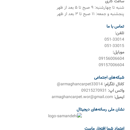
ساعت کاری
شنبه تا چهارشنبه: ۹ صبح تا ۵ بعد از ظهر
پنجشنبه و جمعه: ۱۱ صبح تا ۳ بعد از ظهر
تماس با ما
تلفن:
051-33014
051-33015
موبایل:
09156006604
09157006604
شبکه‌های اجتماعی
کانال تلگرام:
armaghancarpet33014@
واتس اپ:
09215270931
ایمیل:
armaghancarpet.wor@gmail.com
نشان ملی رسانه‌های دیجیتال
اعتماد شما افتخار ماست