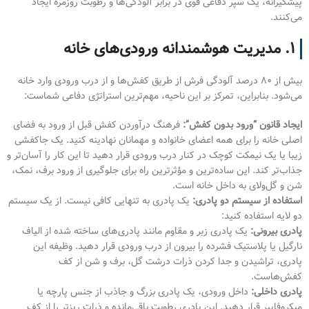
پیشگیرانه، یک سپر دفاعی قوی در برابر آلودگی‌ها و رطوبت روزمره ایجاد
می‌کنند.
۱. مدیریت هوشمندانه ورودی‌های خانه
بیش از ۸۰ درصد آلودگی فرش از طریق کفش‌ها و از درب ورودی وارد خانه
می‌شود. بنابراین، تمرکز بر این ناحیه، مهم‌ترین استراتژی دفاعی شماست:
ایجاد قانون “ورود بدون کفش”:
فرهنگ درآوردن کفش قبل از ورود به فضای
اصلی خانه را برای همه اعضای خانواده و مهمانان نهادینه کنید. یک جاکفشی
زیبا یا یک نیمکت کوچک در کنار درب ورودی قرار دهید تا این کار را آسان‌تر و
جذاب‌تر کند. این ساده‌ترین و مؤثرترین راه برای جلوگیری از ورود برف، نمک،
شن و گل‌ولای به داخل خانه است.
استفاده از سیستم دو پادری:
یک پادری به تنهایی کافی نیست. از یک سیستم
دو لایه استفاده کنید:
پادری بیرونی:
یک پادری زبر و مقاوم مانند پادری‌های ساخته شده از الیاف
نارگیل یا پلاستیک فشرده را بیرون از درب ورودی قرار دهید. وظیفه این
پادری، تراشیدن و جدا کردن ذرات درشت گل، برف و شن از کف
کفش‌هاست.
پادری داخلی:
داخل ورودی، یک پادری بزرگ و جاذب از جنس پارچه یا
میکروفایبر قرار دهید. این پادری رطوبت باقی‌مانده و ذرات ریزتر را از کف