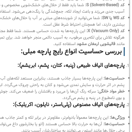
کد S (Solvent-Based):
شما باید فقط از حلال‌های خشک‌شویی مخصوص و بدون 
آسیب جدی می‌زند و باعث ایجاد لکه، جمع‌شدگی یا رنگ‌دهی می‌شود. استفاده 
کد WS یا SW:
شما می‌توانید از شوینده‌های مبتنی بر آب یا حلال‌های خشک‌شو
بیشتری دارند، اما همچنان احتیاط شرط عقل است.
کد X (Vacuum Only):
این پارچه‌ها به شدت حساس هستند. شما فقط مجاز به 
هرگونه تلاش برای لکه‌بری مرطوب، به آسیب دائمی منجر خواهد شد. برای تم
مانند
قالیشویی ارمغان مشهد
استفاده کنید.
بررسی حساسیت انواع رایج پارچه مبلی:
پارچه‌های الیاف طبیعی (پنبه، کتان، پشم، ابریشم):
حساسیت‌ها:
این پارچه‌ها بسیار جاذب هستند، بنابراین مستعد لکه‌های آب و
پشم در اثر حرارت و سایش نمدی می‌شود و کتان به راحتی چروک می‌گردد. ا
خطر مواد خانگی:
سرکه رنگ آن‌ها را می‌برد و بافتشان را ضعیف می‌کند. ج
و بوی نامطبوع در پنبه و پشم می‌گردد.
پارچه‌های الیاف مصنوعی (پلی‌استر، نایلون، اکریلیک):
ویژگی‌ها:
این پارچه‌ها معمولاً بادوام‌تر، مقاوم‌تر در برابر لکه و کمتر جاذب 
حساسیت‌ها:
آن‌ها به حرارت بالا حساس هستند (اتو یا بخارشوی داغ می‌تواند
برخی حلال‌ها مانند استون می‌توانند به ساختارشان آسیب بزنند.