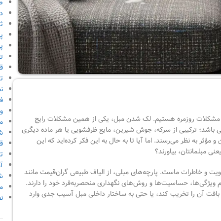
ص
دا
ث
پ
پر
ت
قو
ت
ن
ف
و
ای مشکلات روزمره هستیم. لک شدن مبل، یکی از همین مشکلات رایج
م
 باشد؛ ترکیبی از سرکه، جوش شیرین، مایع ظرفشویی یا هر ماده دیگری
ش
 و مؤثر به نظر می‌رسند. اما آیا تا به حال به این فکر کرده‌اید که این
ق
ی مبلمانتان، بیاورند؟
ت
آ
یت و خاطرات ماست. پارچه‌های مبلی، از الیاف طبیعی گران‌قیمت مانند
ش
دام ویژگی‌ها، حساسیت‌ها و روش‌های نگهداری منحصربه‌فرد خود را دارند.
م
د، بافت آن را تخریب کند، یا حتی به ساختار داخلی مبل آسیب جدی وارد
ن