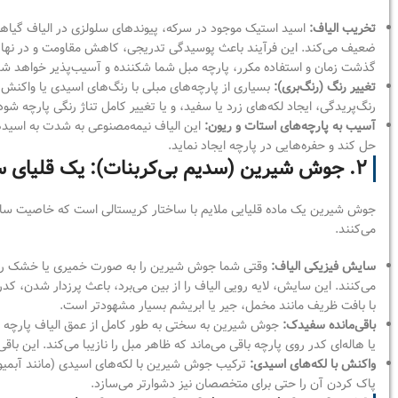
تخریب الیاف:
اسید استیک موجود در سرکه، پیوندهای سلولزی در الیاف گیاهی (
ضعیف می‌کند. این فرآیند باعث پوسیدگی تدریجی، کاهش مقاومت و در نهایت پ
گذشت زمان و استفاده مکرر، پارچه مبل شما شکننده و آسیب‌پذیر خواهد شد
تغییر رنگ (رنگ‌بری):
بسیاری از پارچه‌های مبلی با رنگ‌های اسیدی یا واکنش‌پ
رنگ‌پریدگی، ایجاد لکه‌های زرد یا سفید، و یا تغییر کامل تناژ رنگی پارچه ش
آسیب به پارچه‌های استات و ریون:
این الیاف نیمه‌مصنوعی به شدت به اسیده
حل کند و حفره‌هایی در پارچه ایجاد نماید.
۲. جوش شیرین (سدیم بی‌کربنات): یک قلیای ساینده
جوش شیرین یک ماده قلیایی ملایم با ساختار کریستالی است که خاصیت سایندگی
می‌کنند.
سایش فیزیکی الیاف:
وقتی شما جوش شیرین را به صورت خمیری یا خشک روی 
می‌کنند. این سایش، لایه رویی الیاف را از بین می‌برد، باعث پرزدار شدن، 
با بافت ظریف مانند مخمل، جیر یا ابریشم بسیار مشهودتر است.
باقی‌مانده سفیدک:
جوش شیرین به سختی به طور کامل از عمق الیاف پارچه 
یا هاله‌ای کدر روی پارچه باقی می‌ماند که ظاهر مبل را نازیبا می‌کند. این باقی
واکنش با لکه‌های اسیدی:
ترکیب جوش شیرین با لکه‌های اسیدی (مانند آبمیو
پاک کردن آن را حتی برای متخصصان نیز دشوارتر می‌سازد.