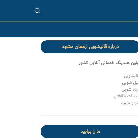
درباره قالیشویی ارمغان مشهد
ولین هلدینگ خدماتی آنلاین کشور
الیشویی
بل شویی
رده شویی
دمات نظافتی
و و ترمیم
ما را بیابید