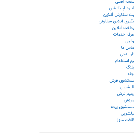
فحه اصلی
نلود اپلیکیشن
بت سفارش آنلاین
یگیری آنلاین سفارش
داخت آنلاین
عرفه خدمات
انین
ماس ما
ظرسنجی
رم استخدام
بلاگ
جله
ستشوی فرش
الیشویی
رمیم فرش
موزش
ستشوی پرده
بلشویی
ظافت منزل