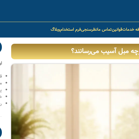
فه خدمات
قوانین
تماس ما
نظرسنجی
فرم استخدام
وبلاگ
ارچه مبل آسیب می‌رسانند؟
ا
ق
م
پ
خ
رف