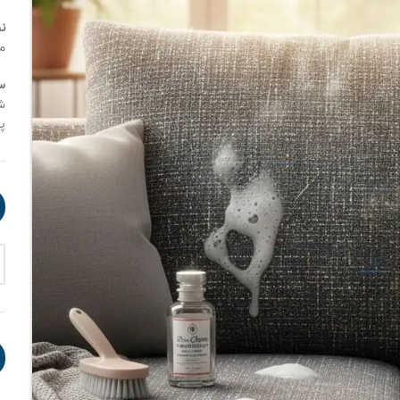
ن
م
س
شنب
پنج