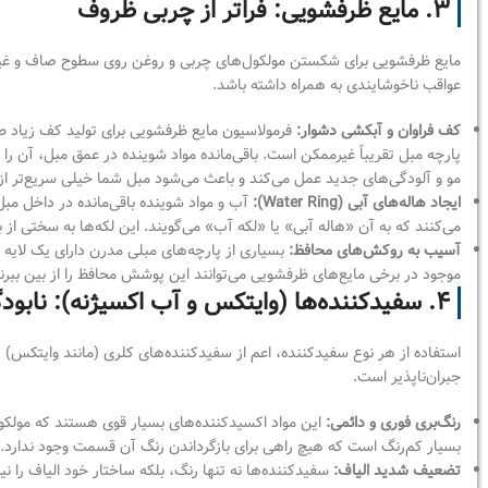
۳. مایع ظرفشویی: فراتر از چربی ظروف
مایع ظرفشویی برای شکستن مولکول‌های چربی و روغن روی سطوح صاف و غیرقا
عواقب ناخوشایندی به همراه داشته باشد.
کف فراوان و آبکشی دشوار:
فرمولاسیون مایع ظرفشویی برای تولید کف زیاد 
پارچه مبل تقریباً غیرممکن است. باقی‌مانده مواد شوینده در عمق مبل، آن را
مو و آلودگی‌های جدید عمل می‌کند و باعث می‌شود مبل شما خیلی سریع‌تر ا
ایجاد هاله‌های آبی (Water Ring):
آب و مواد شوینده باقی‌مانده در داخل
می‌کنند که به آن «هاله آبی» یا «لکه آب» می‌گویند. این لکه‌ها به سختی از ب
آسیب به روکش‌های محافظ:
بسیاری از پارچه‌های مبلی مدرن دارای یک لایه 
موجود در برخی مایع‌های ظرفشویی می‌توانند این پوشش محافظ را از بین ببرند و
۴. سفیدکننده‌ها (وایتکس و آب اکسیژنه): نابودگران رنگ و بافت
استفاده از هر نوع سفیدکننده، اعم از سفیدکننده‌های کلری (مانند وایتکس) یا
جبران‌ناپذیر است.
رنگ‌بری فوری و دائمی:
این مواد اکسیدکننده‌های بسیار قوی هستند که مولکول‌ه
بسیار کم‌رنگ است که هیچ راهی برای بازگرداندن رنگ آن قسمت وجود ندارد.
تضعیف شدید الیاف:
سفیدکننده‌ها نه تنها رنگ، بلکه ساختار خود الیاف را ن