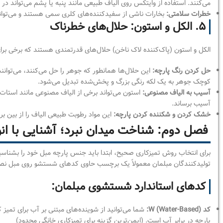
می‌کنند. استفاده از وایتکس روی الیاف طبیعی مانند پنبه یا پشم می‌تواند در 
خطرات سلامتی:
بخارات ناشی از سفیدکننده‌های کلری سمی هستند و می‌تو
۵. الکل و استون: حلال‌های خطرناک
الکل و استون (پاک‌کننده لاک ناخن) حلال‌های قدرتمندی هستند که برخی برای
حل کردن رنگ پارچه:
این حلال‌ها همانطور که جوهر را حل می‌کنند، می‌توانند
کوچک جوهر به یک لکه رنگی بزرگ و پخش‌شده تبدیل می‌شود.
آسیب به الیاف مصنوعی:
استون می‌تواند برخی از الیاف مصنوعی مانند استات 
آسیب برساند.
خشک کردن و شکننده کردن پارچه:
این مواد رطوبت طبیعی الیاف را از بین 
فصل دوم: شناخت میدان نبرد؛ آشنایی با ان
برای انتخاب روش تمیزکاری صحیح، ابتدا باید جنس پارچه مبل خود را بشناسی
تولیدکنندگان مبلمان معمولاً یک برچسب حاوی کدهای شستشو روی مبل نصب م
کدهای استاندارد شستشوی مبلمان:
کد W (Water-Based):
شما می‌توانید از شوینده‌های مبتنی بر آب برای تمیز
پارچه در برابر آب است. (ایمن‌ترین گزینه برای تمیزکاری خانگی محدود)