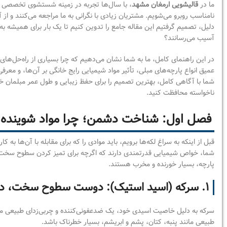
ما در
قالیشویی ارمغان مشهد
، با سال‌ها تجربه در زمینه شستشوی تخصصی مبلم
نامناسب روبرو می‌شویم. مشتریان زیادی با نگرانی به ما مراجعه می‌کنند و از 
دلیل، تصمیم گرفتیم این مقاله جامع را تدوین کنیم تا یک بار برای همیشه به 
آسیب می‌رسانند؟
در این راهنمای کامل، ما به شما نشان می‌دهیم که چرا بسیاری از راه‌حل‌ه
عمیق انواع پارچه‌های مبلی، تأثیر مواد شیمیایی رایج خانگی بر آن‌ها، و مع
شما با آگاهی کامل، بهترین تصمیم را برای حفظ زیبایی و طول عمر مبلمان خود
ناخواسته محافظت کنید.
فصل اول: شناخت دشمن؛ چرا مواد شوینده
قبل از اینکه به سراغ لکه‌ها برویم، باید موادی را که برای مقابله با آن‌ها به 
شما، خواص شیمیایی قدرتمندی دارند که اگرچه برای تمیز کردن سطوح سخت م
پارچه، بسیار خورنده و مخرب هستند.
۱. سرکه (اسید استیک): دوست سطوح سخت، دشمن الیاف طبیعی
سرکه به دلیل خاصیت اسیدی خود، یک ضدعفونی‌کننده و چربی‌زدای طبیعی محبوب
طبیعی مانند پنبه، کتان، پشم و ابریشم، بسیار خطرناک باشد.