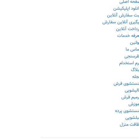
فحه اصلی
نلود اپلیکیشن
بت سفارش آنلاین
یگیری آنلاین سفارش
داخت آنلاین
عرفه خدمات
انین
ماس ما
ظرسنجی
رم استخدام
بلاگ
جله
ستشوی فرش
الیشویی
رمیم فرش
موزش
ستشوی پرده
بلشویی
ظافت منزل