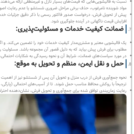
نسبت به قالیشویی‌هایی که قیمت‌های بسیار نازل و غیرمنطقی ارائه می‌دهند، مح
مواد شوینده نامرغوب، حذف برخی مراحل ضروری شستشو یا عدم رعایت اص
پیش از تحویل فرش، درخواست صدور فاکتور رسمی با ذکر دقیق جزئیات خدمات،
افزایش قیمت ناگهانی در آینده جلوگیری شود.
ضمانت کیفیت خدمات و مسئولیت‌پذیری:
یک قالیشویی معتبر و مشتری‌مدار کیفیت خدمات خود را تضمین می‌کند. و اگر
مطلوب برای فرش پیش بیاید که به دلیل قصور آن مجموعه باشد. مسئولیت را م
در مورد سیاست‌های ضمانت، شرایط آن و نحوه رسیدگی به شکایات احتمالی،
حمل و نقل ایمن، منظم و تحویل به موقع:
نحوه جمع‌آوری فرش از درب منزل و تحویل آن پس از شستشو نیز از اهمیت ب
ترجیحاً با روکش محافظ مناسب حمل شوند. تا از آسیب‌های احتمالی (پارگی،
رعایت زمان‌بندی توافق شده برای جمع‌آوری و تحویل فرش، نشان‌دهنده احترام