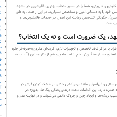
ص
ات کلیدی و کاربردی، شما را در مسیر انتخاب بهترین قالیشویی در مشهد
دا
 خود را به دستانی امین و متخصص بسپارید. در این راهنما، به طور
ث
نجس)
، چگونگی تشخیص رعایت این اصول در خدمات قالیشویی‌ها و
پ
پرداخت.
پر
ت
تعهد، یک ضرورت است و نه یک انتخاب؟
قو
ت
ن
ا مراکز فاقد تخصص و تجهیزات لازم، گزینه‌ای مقرون‌به‌صرفه‌تر جلوه
ف
ینه‌های بسیار سنگین‌تر، هم از نظر مادی و هم از نظر معنوی (آسیب به
و
م
ش
ق
ت
وی سنتی و غیراصولی مانند برس‌کشی خشن، و خشک کردن فرش در
آ
مراه دارد. این اقدامات باعث درهم‌ریختگی رنگ‌ها، به‌ویژه در
ش
یب ریشه‌ها و ایجاد چین و چروک دائمی می‌شوند. و در نهایت عمر و
م
ن