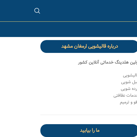
درباره قالیشویی ارمغان مشهد
ولین هلدینگ خدماتی آنلاین کشور
الیشویی
بل شویی
رده شویی
دمات نظافتی
و و ترمیم
ما را بیابید