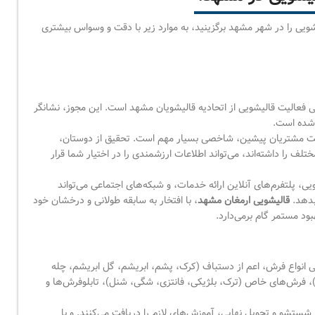
یشویی را در شهر مشهد برگزینید، به موارد زیر با دقت و وسواس بیشتری
ی فعالیت قالیشویی از اتحادیه قالیشویان مشهد است. این مجوز، نشانگر
 شده است.
یت مشتریان پیشین، شاخصی بسیار مهم است. تحقیق از دوستان،
ف را داشته‌اند، می‌تواند اطلاعات ارزشمندی را در اختیار شما قرار
 پلتفرم‌های آنلاین ارائه خدمات، و شبکه‌های اجتماعی می‌تواند
بدهد.
قالیشویی ارمغان مشهد
، با افتخار به سابقه طولانی و درخشان خود
د مستمر گام برمی‌دارد.
انواع فرش، اعم از دستباف (کرک، پشم، ابریشم، گل ابریشم، چله
و)، فرش‌های خاص (ترک، بلژیکی، فانتزی، شگی، شنل)، تابلوفرش‌ها و
شستشو و تحویل نهایی، آموزش‌های لازم را دریافت می‌کنند. و با