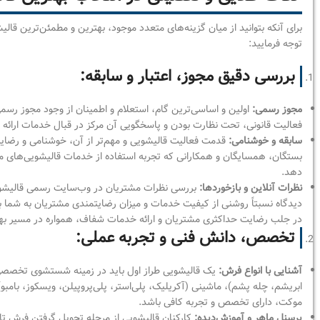
برای آنکه بتوانید از میان گزینه‌های متعدد موجود، بهترین و مطمئن‌ترین قال
توجه فرمایید:
بررسی دقیق مجوز، اعتبار و سابقه:
مجوز رسمی:
اولین و اساسی‌ترین گام، استعلام و اطمینان از وجود مجوز رسم
فعالیت قانونی، تحت نظارت بودن و پاسخگویی آن مرکز در قبال خدمات ارائه
سابقه و خوشنامی:
قدمت فعالیت قالیشویی و مهم‌تر از آن، خوشنامی و رضا
بستگان، همسایگان و همکارانی که تجربه استفاده از خدمات قالیشویی‌های مختل
دهد.
نظرات آنلاین و بازخوردها:
بررسی نظرات مشتریان در وب‌سایت رسمی قالیشویی،
دیدگاه نسبتاً روشنی از کیفیت خدمات و میزان رضایتمندی مشتریان به شما 
در جلب رضایت حداکثری مشتریان و ارائه خدمات شفاف، همواره در مسیر بهبو
تخصص، دانش فنی و تجربه عملی:
آشنایی با انواع فرش:
یک قالیشویی طراز اول باید در زمینه شستشوی تخصصی 
ابریشم، چله پشم)، ماشینی (آکریلیک، پلی‌استر، پلی‌پروپیلن، ویسکوز، بامب
موکت، دارای تخصص و تجربه کافی باشد.
پرسنل ماهر و آموزش‌دیده:
کارکنان قالیشویی از مرحله تحویل گرفتن فرش تا 