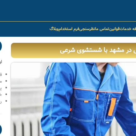
فه خدمات
قوانین
تماس ما
نظرسنجی
فرم استخدام
وبلاگ
یی در مشهد با شستشوی شرعی
ا
ق
م
پ
خ
رف