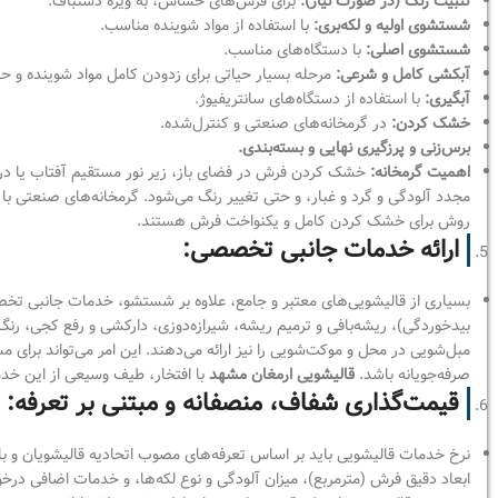
تثبیت رنگ (در صورت نیاز):
برای فرش‌های حساس، به ویژه دستباف.
شستشوی اولیه و لکه‌بری:
با استفاده از مواد شوینده مناسب.
شستشوی اصلی:
با دستگاه‌های مناسب.
آبکشی کامل و شرعی:
مرحله بسیار حیاتی برای زدودن کامل مواد شوینده و 
آبگیری:
با استفاده از دستگاه‌های سانتریفیوژ.
خشک کردن:
در گرمخانه‌های صنعتی و کنترل‌شده.
برس‌زنی و پرزگیری نهایی و بسته‌بندی.
اهمیت گرمخانه:
خشک کردن فرش در فضای باز، زیر نور مستقیم آفتاب یا در
مجدد آلودگی و گرد و غبار، و حتی تغییر رنگ می‌شود. گرمخانه‌های صنعتی با
روش برای خشک کردن کامل و یکنواخت فرش هستند.
ارائه خدمات جانبی تخصصی:
بسیاری از قالیشویی‌های معتبر و جامع، علاوه بر شستشو، خدمات جانبی تخص
بیدخوردگی)، ریشه‌بافی و ترمیم ریشه، شیرازه‌دوزی، دارکشی و رفع کجی، رنگ‌
مبل‌شویی در محل و موکت‌شویی را نیز ارائه می‌دهند. این امر می‌تواند برای 
صرفه‌جویانه باشد.
قالیشویی ارمغان مشهد
با افتخار، طیف وسیعی از این خدما
قیمت‌گذاری شفاف، منصفانه و مبتنی بر تعرفه:
نرخ خدمات قالیشویی باید بر اساس تعرفه‌های مصوب اتحادیه قالیشویان و ب
ابعاد دقیق فرش (مترمربع)، میزان آلودگی و نوع لکه‌ها، و خدمات اضافی درخ