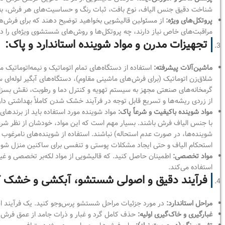
شناخت دقیق جنس الیاف، نوع بافت، ثبات رنگ و حساسیت‌های هر فرش، به ‌
پروتکل‌های ویژه:
از مسئولین قالیشویی بخواهید توضیح دهند که برای فرش‌ها
مراقبت‌های خاص نیاز دارند، چه پروتکل‌ها و روش‌های شستشوی ویژه‌ای را در 
تجهیزات مدرن و مواد شوینده استاندارد و پاک:
ماشین‌آلات پیشرفته:
استفاده از دستگاه‌های تمام اتوماتیک و نیمه‌اتوماتیک مد
شلاق‌زن اتوماتیک (برای فرش‌های ماشینی مقاوم)، دستگاه‌های آبگیر لوله‌ای
گرمخانه‌های صنعتی مجهز به سیستم تهویه و کنترل دما و رطوبت، نقش بس
از زردی ریشه‌ها و تسریع قابل توجه در فرآیند خشک شدن کاملاً بهداشتی دار
مواد شوینده باکیفیت و شرعاً پاک:
مواد شوینده مورد استفاده باید از برندها
با جنس الیاف فرش باشند. بسیار مهم است که این مواد، خودشان از نظر شر
شوینده‌ها، در صورت عدم استحاله) نباشند. استفاده از شوینده‌های نامرغوب 
استحکام الیاف و حتی ایجاد مشکلات پوستی و تنفسی برای ساکنین منزل شود
مواد تخصصی:
اطمینان حاصل کنید. که قالیشویی از مواد لکه‌بر تخصصی و غیرم
استفاده می‌کند.
فرآیند دقیق و اصولی شستشو، آبکشی و خشک ک
مراحل استاندارد:
در مورد جزئیات مراحل شستشو پرس‌وجو کنید. یک فرآیند است
غبارگیری و خاک‌گیری اولیه:
حذف کامل گرد و غبار و ذرات جامد از عمق فرش.