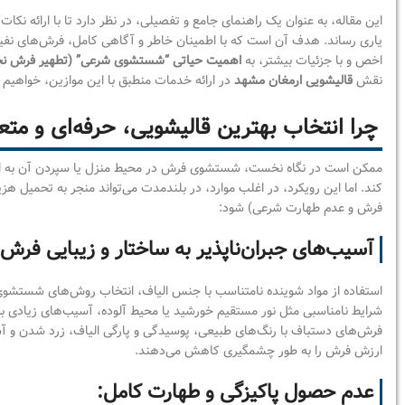
این مقاله، به عنوان یک راهنمای جامع و تفصیلی، در نظر دارد تا با ارائه نک
یاری رساند. هدف آن است که با اطمینان خاطر و آگاهی کامل، فرش‌های نفیس
اخص و با جزئیات بیشتر، به
اهمیت حیاتی “شستشوی شرعی” (تطهیر فرش 
نقش
قالیشویی ارمغان مشهد
در ارائه خدمات منطبق با این موازین، خواهیم 
چرا انتخاب بهترین قالیشویی، حرفه‌ای و م
ممکن است در نگاه نخست، شستشوی فرش در محیط منزل یا سپردن آن به افراد ی
کند. اما این رویکرد، در اغلب موارد، در بلندمدت می‌تواند منجر به تحمیل هز
فرش و عدم طهارت شرعی) شود:
آسیب‌های جبران‌ناپذیر به ساختار و زیبایی فرش:
استفاده از مواد شوینده نامتناسب با جنس الیاف، انتخاب روش‌های شستش
شرایط نامناسبی مثل نور مستقیم خورشید یا محیط آلوده، آسیب‌های زیادی به ه
فرش‌های دستباف با رنگ‌های طبیعی، پوسیدگی و پارگی الیاف، زرد شدن و آس
ارزش فرش را به طور چشمگیری کاهش می‌دهند.
عدم حصول پاکیزگی و طهارت کامل: