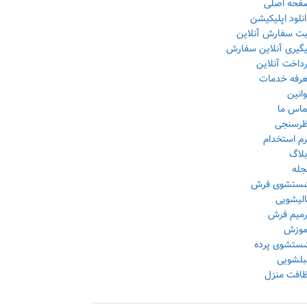
فحه اصلی
نلود اپلیکیشن
بت سفارش آنلاین
یگیری آنلاین سفارش
داخت آنلاین
عرفه خدمات
انین
ماس ما
ظرسنجی
رم استخدام
بلاگ
جله
ستشوی فرش
الیشویی
رمیم فرش
موزش
ستشوی پرده
بلشویی
ظافت منزل