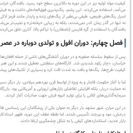
کیفیت مواد اولیه نیز در این دوره به بالاترین سطح خود رسید. بافندگان خر
می‌آمد، استفاده می‌کردند. این پشم، رنگ‌پذیری فوق‌العاده‌ای داشت و به ف
اسرار رنگ‌های طبیعی، طیفی بی‌نظیر از رنگ‌های زنده و پایدار مانند قرمز لاکی 
نه تنها در گذر زمان کدر نمی‌شدند، بلکه به زیبایی «پخته‌تر» و نجیب‌تر می‌
بافندگان با استفاده از گره فارسی (نامتقارن) با تراکم بالا، آثاری خلق می‌کرد
فصل چهارم: دوران افول و تولدی دوباره در عصر 
پس از سقوط سلسله صفویه و در دوران آشفتگی‌های ناشی از حمله افغان‌ها و 
خراسان، دچار رکود شدیدی شد. کارگاه‌های سلطنتی تعطیل شدند و این هنر 
کیفیت طرح‌ها، رنگ‌ها و بافت به شدت افت کرد و بسیاری از تکنیک‌های پیش
اما با آغاز حکومت قاجار و به ویژه از اواسط قرن نوزدهم میلادی، بار دیگر ن
نه حمایت دربار، بلکه افزایش تقاضای بازارهای اروپایی و آمریکایی بود. بازر
سرمایه‌گذاری‌های کلانی را برای تولید انبوه فرش جهت صادرات آغاز کردند.
در این میان، شهر مشهد بار دیگر به عنوان یکی از پیشگامان این رنسانس ظا
درخش، مود و بیرجند تأسیس شدند. اما نقطه عطف این دوره، ظهور استادکاران
بازار جدید، استانداردهای کیفی را به شکل چشمگیری ارتقا دادند.