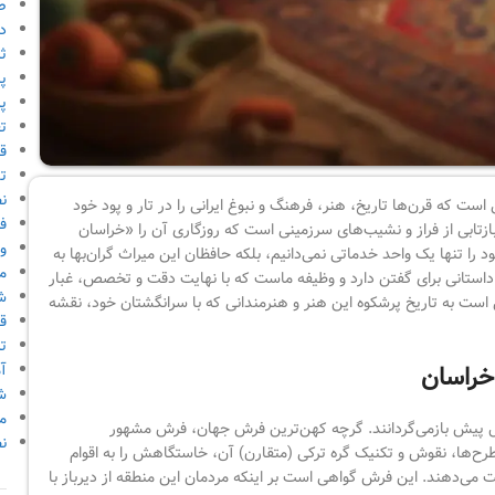
ص
دا
ث
پ
پر
ت
قو
ت
ن
ت که قرن‌ها تاریخ، هنر، فرهنگ و نبوغ ایرانی را در تار و پود خود
ف
بازتابی از فراز و نشیب‌های سرزمینی است که روزگاری آن را «خراسان
و
را تنها یک واحد خدماتی نمی‌دانیم، بلکه حافظان این میراث گران‌بها به
م
داستانی برای گفتن دارد و وظیفه ماست که با نهایت دقت و تخصص، غبار
ش
نی است به تاریخ پرشکوه این هنر و هنرمندانی که با سرانگشتان خود، نقشه
ق
ت
آ
خراسان
ش
م
سال پیش بازمی‌گردانند. گرچه کهن‌ترین فرش جهان، فرش مشهور
ن
رح‌ها، نقوش و تکنیک گره ترکی (متقارن) آن، خاستگاهش را به اقوام
ی‌دهند. این فرش گواهی است بر اینکه مردمان این منطقه از دیرباز با