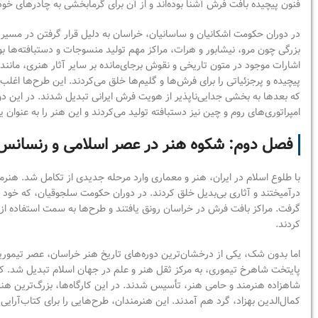
فنون پیچیده بافت فرش آشنا بوده‌اند و از آن برای گرمابخشی به چادرهای خود
در دوران حکومت اشکانیان و ساسانیان، خراسان به دلیل قرار گرفتن در مسیر
بزرگی چون مرو، نیشابور و هرات، مراکز مهم تولید منسوجات و دستبافته‌ها بو
اشارات موجود در متون تاریخی و نقوش برجای‌مانده بر سایر آثار هنری، مان
پیچیده و پرجزئیاتی را برای فرش‌ها و گلیم‌ها خلق می‌کردند. این طرح‌ها
که بعدها به بخشی جدایی‌ناپذیر از هویت فرش ایرانی تبدیل شدند. در این دور
امپراتوری‌های روم و چین نیز دستبافته تولید می‌کردند و این هنر را به عنوان 
فصل دوم: شکوه هنر در عصر اسلامی و رنسانس
با طلوع اسلام در ایران، هنر و معماری وارد مرحله جدیدی از تکامل شد. هنرمن
درآمیختند و آثاری بی‌بدیل خلق کردند. در دوران حکومت سلجوقیان، که خود ریش
گرفت. مراکز بافت فرش در خراسان رونق یافتند و طرح‌ها به سمت استفاده از
کردند.
اما بدون شک، یکی از درخشان‌ترین دوره‌های تاریخ هنر خراسان، عصر تیموری
پایتخت شاهرخ تیموری، به مرکز ثقل هنر و علم در جهان اسلام تبدیل شد. کار
شاهزاده هنرمند و حامی هنر، تأسیس شدند. در این کارگاه‌ها، بزرگ‌ترین هن
کمال‌الدین بهزاد، گرد هم آمدند. این هنرمندان، طرح‌هایی را برای کتاب‌آرایی،