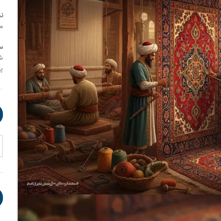
ن
م
س
شنب
پنج