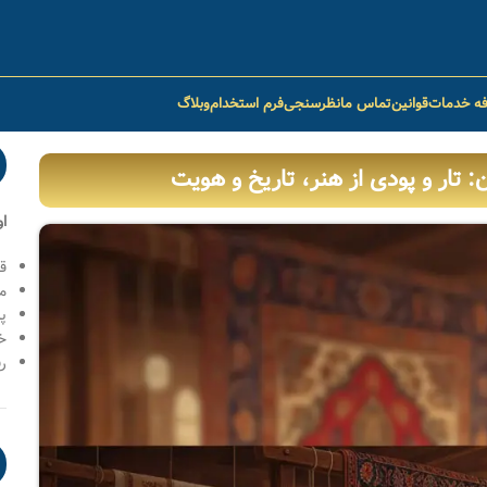
فه خدمات
قوانین
تماس ما
نظرسنجی
فرم استخدام
وبلاگ
 تار و پودی از هنر، تاریخ و هویت
ا
ق
م
پ
خ
رف