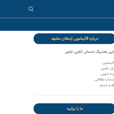
درباره قالیشویی ارمغان مشهد
ولین هلدینگ خدماتی آنلاین کشور
الیشویی
بل شویی
رده شویی
دمات نظافتی
و و ترمیم
ما را بیابید