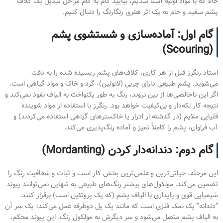
حالا که با مواد اولیه آشنا شدیم، بیایید گام به گام مراحل تبدیل یک کلاف
پشم سفید و خام به یک اثر هنری رنگارنگ را دنبال کنیم.
گام اول: آماده‌سازی و شستشوی پشم
(Scouring)
استاد رنگرز قبل از هر کاری، کلاف‌های پشم ریسیده شده را به دقت
می‌شوید. پشم طبیعی دارای چربی (لانولین)، گرد و خاک و مواد گیاهی است.
اگر این ناخالصی‌ها از بین نروند، رنگ به طور یکنواخت به الیاف نفوذ نمی‌کند و
نتیجه کار لکه‌دار و بی‌کیفیت خواهد بود. رنگرز با استفاده از مواد شوینده
قلیایی ملایم (در گذشته از ادرار یا خاکسترهای گیاهی استفاده می‌کردند) و
آب فراوان، پشم را کاملاً تمیز و آماده رنگ‌پذیری می‌کند.
گام دوم: دندانه‌دار کردن (Mordanting)
این مرحله، حیاتی‌ترین و علمی‌ترین بخش کار است و ثبات و شفافیت رنگ را
تضمین می‌کند. مولکول‌های بیشتر رنگ‌های طبیعی به تنهایی نمی‌توانند پیوند
شیمیایی قوی و پایداری با الیاف پشم (که یک پروتئین است) برقرار کنند.
“دندانه” یک نمک فلزی است که مانند یک پل دوطرفه عمل می‌کند؛ یک سر آن
به الیاف پشم متصل می‌شود و سر دیگرش به مولکول رنگ. این پیوند محکم،