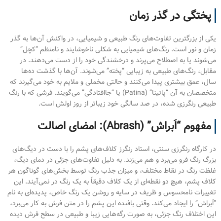
پختگی در گذر زمان
یکی از بزرگترین تفاوت‌های رنگ طبیعی و شیمیایی، در واکنش آن‌ها به گذر
زمان و نور است. رنگ‌های شیمیایی به شکلی ناخوشایند و نامنظم “کچل”
می‌شوند یا به اصطلاح می‌پرند و درخشندگی خود را از دست می‌دهند. در
مقابل، رنگ‌های طبیعی به زیبایی “پخته” می‌شوند. آن‌ها با گذشت ده‌ها
سال، عمق بیشتری پیدا می‌کنند و حالتی مخملی و ملایم به خود می‌گیرند که
متخصصان به آن “پاتینا” (Patina) یا “جاافتادگی” می‌گویند. فرشی که با رنگ
طبیعی رنگرزی شده، در صد سالگی خود زیباتر از روز اولش است.
مفهوم “اَبراش” (Abrash): امضای اصالت
در کارگاه رنگرزی سنتی، استاد رنگرز کلاف‌های پشم را با دست در دیگ‌های
بزرگ رنگ فرو می‌برد و هم می‌زند. به دلیل تفاوت‌های جزئی در دمای دیگ،
غلظت رنگ در نقاط مختلف، و میزان جذب رنگ توسط بخش‌های گوناگون هر
کلاف پشم، هیچ دو نقطه‌ای از یک کلاف دقیقاً به یک رنگ در نمی‌آیند. این
تغییرات نامحسوس و ظریف در سایه و روشن یک رنگ خاص، پدیده‌ای به نام
“اَبراش” را ایجاد می‌کند. وقتی بافنده این پشم را در متن فرش به کار می‌برد،
این اختلاف رنگ جزئی، به صورت رگه‌هایی زیبا و طبیعی در سطح فرش دیده