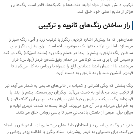
ترکیب دانش خود از مواد اولیه، دندانه‌ها و تکنیک‌ها، قادر است رنگ‌هایی
فراتر از منابع اصلی خود خلق کند.
راز ساختن رنگ‌های ثانویه و ترکیبی
همان‌طور که ما پیش‌تر اشاره کردیم، رنگرز با ترکیب زرد و آبی، رنگ سبز را
می‌سازد؛ اما این ترکیب تنها یک نمونه‌ی ساده است. برای مثال، رنگرز برای
ساختن رنگ نارنجی، پشم را ابتدا در حمام رنگ زرد (مانند اسپَرَک) رنگ می‌کند
و سپس آن را برای مدت کوتاهی در حمام رقیق‌شده‌ی قرمز (روناس) قرار
می‌دهد، یا از همان ابتدا دندانه‌ی قلع را همراه با روناس به کار می‌گیرد تا
قرمزی آتشینِ متمایل به نارنجی به دست آورد.
رنگ بنفش که رنگی اشرافی و کمیاب در قالی‌های قدیمی به شمار می‌آید، نیز
از ترکیب چند مرحله‌ای به دست می‌آید. رنگرزان چیره‌دست، پشم را ابتدا با
قرمز‌دانه رنگ می‌کنند و قرمزی درخشان می‌آفرینند، سپس این کلاف قرمز را
به خُم نیل می‌برند و در آن فرو می‌برند. آن‌ها بسته به شدت قرمزی اولیه و
میزان نیل، طیفی از بنفش بادمجانیِ سیر تا یاسیِ روشن خلق می‌کنند.
حتی در رنگ‌های اصلی نیز استادان طیف‌های بی‌شماری از سایه‌روشن را ایجاد
می‌کنند. برای دستیابی به قرمز روشن‌تر، استاد رنگرز یا غلظت پودر روناس را