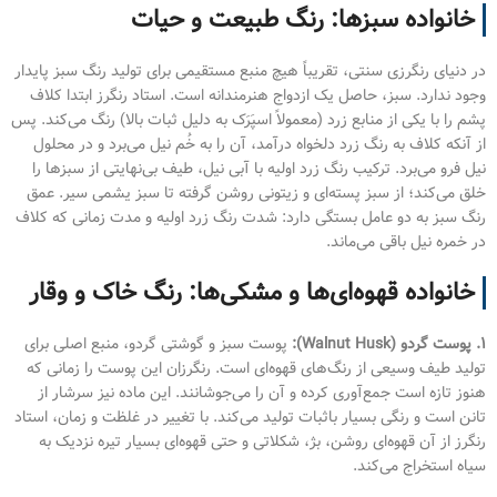
خانواده سبزها: رنگ طبیعت و حیات
در دنیای رنگرزی سنتی، تقریباً هیچ منبع مستقیمی برای تولید رنگ سبز پایدار
وجود ندارد. سبز، حاصل یک ازدواج هنرمندانه است. استاد رنگرز ابتدا کلاف
پشم را با یکی از منابع زرد (معمولاً اسپَرَک به دلیل ثبات بالا) رنگ می‌کند. پس
از آنکه کلاف به رنگ زرد دلخواه درآمد، آن را به خُم نیل می‌برد و در محلول
نیل فرو می‌برد. ترکیب رنگ زرد اولیه با آبی نیل، طیف بی‌نهایتی از سبزها را
خلق می‌کند؛ از سبز پسته‌ای و زیتونی روشن گرفته تا سبز یشمی سیر. عمق
رنگ سبز به دو عامل بستگی دارد: شدت رنگ زرد اولیه و مدت زمانی که کلاف
در خمره نیل باقی می‌ماند.
خانواده قهوه‌ای‌ها و مشکی‌ها: رنگ خاک و وقار
۱. پوست گردو (Walnut Husk):
پوست سبز و گوشتی گردو، منبع اصلی برای
تولید طیف وسیعی از رنگ‌های قهوه‌ای است. رنگرزان این پوست را زمانی که
هنوز تازه است جمع‌آوری کرده و آن را می‌جوشانند. این ماده نیز سرشار از
تانن است و رنگی بسیار باثبات تولید می‌کند. با تغییر در غلظت و زمان، استاد
رنگرز از آن قهوه‌ای روشن، بژ، شکلاتی و حتی قهوه‌ای بسیار تیره نزدیک به
سیاه استخراج می‌کند.