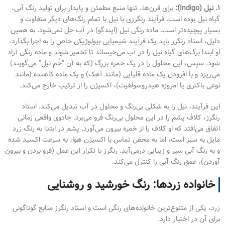
۱. نیل (Indigo):
برای قرن‌ها، تنها منبع مطمئن و پایدار برای تولید رنگ آبی،
گیاه نیل بوده است. فرآیند رنگرزی با نیل با تمام رنگ‌های دیگر متفاوت و
بسیار پیچیده‌تر است. ماده رنگی نیل (ایندگو) در آب حل نمی‌شود. به همین
دلیل، استاد رنگرز باید یک فرآیند شیمیایی-بیولوژیکی خاص را به اجرا بگذارد.
او ابتدا برگ‌های گیاه نیل را در آب می‌خیساند تا تخمیر شوند و ماده رنگی آزاد
شود. سپس، این محلول را در یک خمره بزرگ (که به آن “خُم نیل” می‌گویند)
می‌ریزد و با افزودن یک ماده قلیایی (مانند آهک) و یک ماده کاهنده (مانند
نوعی باکتری یا امروزه هیدروسولفیت)، اکسیژن را از ترکیب خارج می‌کند.
این فرآیند، نیل را به شکلی بی‌رنگ و محلول در آب تبدیل می‌کند. استاد
رنگرز، کلاف پشم را در این محلول بی‌رنگ فرو می‌برد. جادوی واقعی زمانی
اتفاق می‌افتد که او کلاف را از خمره بیرون می‌آورد. پشم در ابتدا به رنگ زرد
مایل به سبز است، اما به محض تماس با اکسیژن هوا، به سرعت اکسید شده
و به رنگ آبی سیر و زیبایی درمی‌آید. رنگرز با تکرار این عمل (فرو بردن و بیرون
آوردن)، عمق رنگ آبی را کنترل می‌کند.
خانواده زردها: رنگ خورشید و روشنایی
زرد، یکی از متنوع‌ترین خانواده‌های رنگی است و استاد رنگرز منابع گوناگونی
برای آن در اختیار دارد.