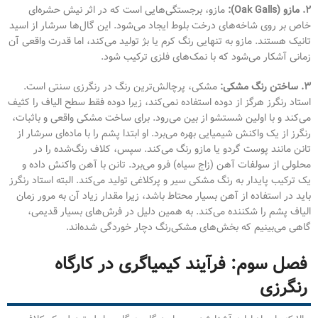
۲. مازو (Oak Galls):
مازو، برجستگی‌هایی است که در اثر نیش حشره‌ای
خاص بر روی شاخه‌های درخت بلوط ایجاد می‌شود. این گال‌ها سرشار از اسید
تانیک هستند. مازو به تنهایی رنگ کرم یا بژ تولید می‌کند، اما قدرت واقعی آن
زمانی آشکار می‌شود که با نمک‌های فلزی ترکیب شود.
۳. ساختن رنگ مشکی:
مشکی، پرچالش‌ترین رنگ در رنگرزی سنتی است.
استاد رنگرز هرگز از دوده استفاده نمی‌کند، زیرا دوده فقط سطح الیاف را کثیف
می‌کند و با اولین شستشو از بین می‌رود. برای ساخت مشکی واقعی و باثبات،
رنگرز از یک واکنش شیمیایی بهره می‌برد. او ابتدا پشم را با ماده‌ای سرشار از
تانن مانند پوست گردو یا مازو رنگ می‌کند. سپس، کلاف رنگ‌شده را در
محلولی از سولفات آهن (زاج سیاه) فرو می‌برد. تانن با آهن واکنش داده و
یک ترکیب پایدار به رنگ مشکی سیر و پرکلاغی تولید می‌کند. البته استاد رنگرز
باید در استفاده از آهن بسیار محتاط باشد، زیرا مقدار زیاد آن به مرور زمان
الیاف پشم را شکننده می‌کند. به همین دلیل در فرش‌های بسیار قدیمی،
گاهی می‌بینیم که بخش‌های مشکی‌رنگ دچار خوردگی شده‌اند.
فصل سوم: فرآیند کیمیاگری در کارگاه
رنگرزی