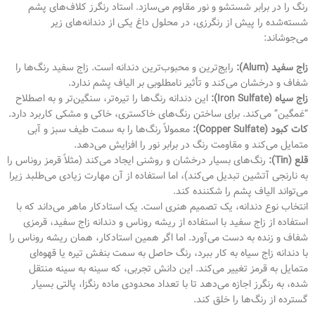
رنگ را در برابر شستشو و نور مقاوم می‌سازد. استاد رنگرز کلاف‌های پشم
شسته‌شده را پیش از رنگرزی، در محلول داغ یکی از دندانه‌های زیر
می‌جوشاند:
زاج سفید (Alum):
رایج‌ترین و محبوب‌ترین دندانه است. زاج سفید رنگ‌ها را
شفاف و درخشان می‌کند و تأثیر نامطلوبی بر الیاف پشم ندارد.
زاج سیاه (Iron Sulfate):
این دندانه رنگ‌ها را تیره‌تر، سنگین‌تر و به اصطلاح
“غمگین” می‌کند. برای ساختن رنگ‌های خاکستری، خاکی و مشکی کاربرد دارد.
کات کبود (Copper Sulfate):
معمولاً رنگ‌ها را به سمت طیف سبز و آبی
متمایل می‌کند و مقاومت رنگ در برابر نور را افزایش می‌دهد.
قلع (Tin):
رنگ‌های بسیار درخشان و روشنی ایجاد می‌کند (مثلاً قرمز روناس را
به نارنجی آتشین تبدیل می‌کند)، اما استفاده از آن مهارت زیادی می‌طلبد زیرا
می‌تواند الیاف پشم را شکننده کند.
انتخاب نوع دندانه، یک تصمیم هنری است. یک استادکار ماهر می‌داند که با
استفاده از زاج سفید با استفاده از ریشه روناس و دندانه زاج سفید، قرمزی
شفاف و زنده به دست می‌آورد. اما اگر همین استادکار، همان ریشه روناس را
با دندانه زاج سیاه به کار ببرد، رنگ حاصل به سمت بنفش تیره یا قهوه‌ای
متمایل به قرمز تغییر می‌کند. این دانش تجربی، که سینه به سینه منتقل
شده، به رنگرز اجازه می‌دهد تا با تعداد محدودی ماده رنگزا، پالتی بسیار
گسترده از رنگ‌ها را خلق کند.