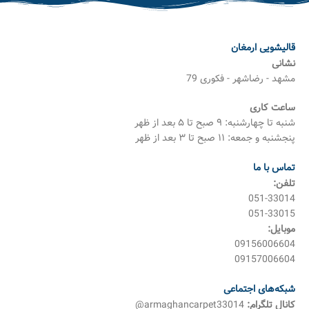
قالیشویی ارمغان
نشانی
مشهد - رضاشهر - فکوری 79
ساعت کاری
شنبه تا چهارشنبه: ۹ صبح تا ۵ بعد از ظهر
پنجشنبه و جمعه: ۱۱ صبح تا ۳ بعد از ظهر
تماس با ما
تلفن:
051-33014
051-33015
موبایل:
09156006604
09157006604
شبکه‌های اجتماعی
کانال تلگرام:
armaghancarpet33014@