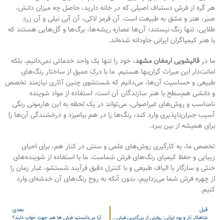
هر گره از فرش دستباف اصیلی که در خانه دارید، حاصل چه میزان دانش،
صبر، هنر و عشق به طبیعت است. آن قرمز لاکی، آن آبی نیلی و آن زرد
طلایی، تنها رنگ نیستند؛ آن‌ها عصاره ریشه‌ها، برگ‌ها و گل‌هایی هستند که
با هنر کیمیاگران ایرانی جاودانه شده‌اند.
ما در
قالیشویی ارمغان مشهد
، خود را تنها یک واحد خدماتی نمی‌دانیم، بلکه
امانت‌دار این میراث گران‌بها هستیم. ما با درک عمیق از ساختار رنگ‌های
طبیعی و حساسیت آن‌ها، می‌دانیم که شستشوی چنین آثاری نیازمند تخصص
و دانشی هم‌سطح با هنر سازندگان آن است. استفاده از مواد شوینده
نامناسب و روش‌های غیراصولی، می‌تواند در یک لحظه به این هارمونی رنگی
آسیب جبران‌ناپذیری وارد کند، رنگ‌ها را در هم بیامیزد و درخشندگی آن‌ها را
برای همیشه از بین ببرد.
تخصص ما، به کارگیری روش‌های علمی و سنتی در کنار هم، برای احیای
زیبایی و حفظ کیمیای رنگ‌های فرش شماست. ما با استفاده از شوینده‌های
خنثی و سازگار با الیاف طبیعی و با کنترل دقیق فرآیند شستشو، غبار زمان را
از چهره فرش شما می‌زداییم، بدون آنکه به روح رنگ‌های آن خدشه‌ای وارد
کنیم.
قبل
بعدی
شاهکار تار و پود ایرانی: روایتی از بزرگترین فرش دستباف جهان
آیا می‌دانستید فرش ها هم جهت خواب دارند؟