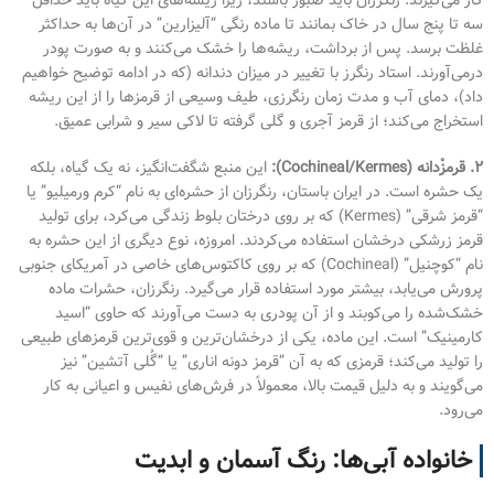
کار می‌گیرند. رنگرزان باید صبور باشند، زیرا ریشه‌های این گیاه باید حداقل
سه تا پنج سال در خاک بمانند تا ماده رنگی “آلیزارین” در آن‌ها به حداکثر
غلظت برسد. پس از برداشت، ریشه‌ها را خشک می‌کنند و به صورت پودر
درمی‌آورند. استاد رنگرز با تغییر در میزان دندانه (که در ادامه توضیح خواهیم
داد)، دمای آب و مدت زمان رنگرزی، طیف وسیعی از قرمزها را از این ریشه
استخراج می‌کند؛ از قرمز آجری و گلی گرفته تا لاکی سیر و شرابی عمیق.
۲. قرمزْدانه (Cochineal/Kermes):
این منبع شگفت‌انگیز، نه یک گیاه، بلکه
یک حشره است. در ایران باستان، رنگرزان از حشره‌ای به نام “کرم ورمیلیو” یا
“قرمز شرقی” (Kermes) که بر روی درختان بلوط زندگی می‌کرد، برای تولید
قرمز زرشکی درخشان استفاده می‌کردند. امروزه، نوع دیگری از این حشره به
نام “کوچنیل” (Cochineal) که بر روی کاکتوس‌های خاصی در آمریکای جنوبی
پرورش می‌یابد، بیشتر مورد استفاده قرار می‌گیرد. رنگرزان، حشرات ماده
خشک‌شده را می‌کوبند و از آن پودری به دست می‌آورند که حاوی “اسید
کارمینیک” است. این ماده، یکی از درخشان‌ترین و قوی‌ترین قرمزهای طبیعی
را تولید می‌کند؛ قرمزی که به آن “قرمز دونه اناری” یا “گُلی آتشین” نیز
می‌گویند و به دلیل قیمت بالا، معمولاً در فرش‌های نفیس و اعیانی به کار
می‌رود.
خانواده آبی‌ها: رنگ آسمان و ابدیت