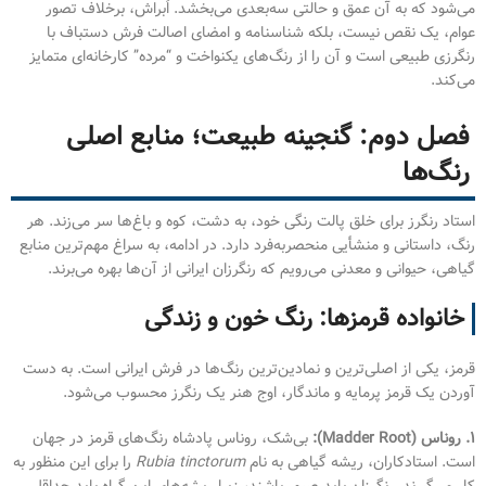
می‌شود که به آن عمق و حالتی سه‌بعدی می‌بخشد. اَبراش، برخلاف تصور
عوام، یک نقص نیست، بلکه شناسنامه و امضای اصالت فرش دستباف با
رنگرزی طبیعی است و آن را از رنگ‌های یکنواخت و “مرده” کارخانه‌ای متمایز
می‌کند.
فصل دوم: گنجینه طبیعت؛ منابع اصلی
رنگ‌ها
استاد رنگرز برای خلق پالت رنگی خود، به دشت، کوه و باغ‌ها سر می‌زند. هر
رنگ، داستانی و منشأیی منحصربه‌فرد دارد. در ادامه، به سراغ مهم‌ترین منابع
گیاهی، حیوانی و معدنی می‌رویم که رنگرزان ایرانی از آن‌ها بهره می‌برند.
خانواده قرمزها: رنگ خون و زندگی
قرمز، یکی از اصلی‌ترین و نمادین‌ترین رنگ‌ها در فرش ایرانی است. به دست
آوردن یک قرمز پرمایه و ماندگار، اوج هنر یک رنگرز محسوب می‌شود.
۱. روناس (Madder Root):
بی‌شک، روناس پادشاه رنگ‌های قرمز در جهان
است. استادکاران، ریشه گیاهی به نام
Rubia tinctorum
را برای این منظور به