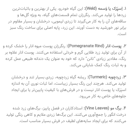
۱. اِسپَرَک یا وَسمه (Weld):
این گیاه خودرو، یکی از بهترین و باثبات‌ترین
زردها را تولید می‌کند. رنگرزان تمام قسمت‌های گیاه، به ویژه گل‌ها و
ساقه‌های آن را به کار می‌گیرند تا زردی لیمویی، درخشان و بسیار مقاوم در
برابر نور خورشید به دست آورند. این زرد، پایه اصلی برای ساخت رنگ سبز
است.
۲. پوست انار (Pomegranate Rind):
رنگرزان پوست میوه انار را خشک کرده و
از آن برای تولید زرد طلایی گرم و خردلی استفاده می‌کنند. پوست انار علاوه بر
رنگ، مقادیر زیادی “تانن” دارد که خود به عنوان یک دندانه طبیعی عمل کرده
و به ثبات رنگ کمک شایانی می‌کند.
۳. زردچوبه (Turmeric):
ریشه گیاه زردچوبه، زردی بسیار تند و درخشان
تولید می‌کند. هرچند این رنگ بسیار زیباست، اما ثبات نوری آن به اندازه
اسپَرَک یا پوست انار نیست و در فرش‌های با کیفیت پایین‌تر یا برای ایجاد
جلوه‌های خاص به کار می‌رود.
۴. برگ مو (Vine Leaves):
استادکاران در فصل پاییز، برگ‌های زرد شده
درخت انگور را جمع‌آوری می‌کنند. این برگ‌ها زردی ملایم و کاهی رنگی تولید
می‌کنند که برای ایجاد سایه‌های لطیف در فرش بسیار مناسب است.