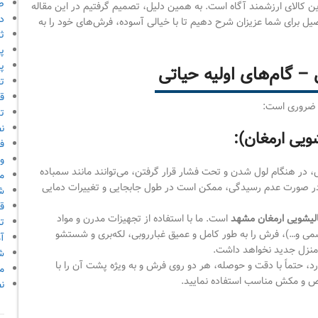
ص
ن کالای ارزشمند آگاه است. به همین دلیل، تصمیم گرفتیم در این مقاله
دا
 برای شما عزیزان شرح دهیم تا با خیالی آسوده، فرش‌های خود را به
ث
پ
پر
 گام‌های اولیه حیاتی
ت
قو
ه ضروری است:
ت
ن
یی ارمغان):
ف
و
، در هنگام لول شدن و تحت فشار قرار گرفتن، می‌توانند مانند سمباده
م
در صورت عدم رسیدگی، ممکن است در طول جابجایی و تغییرات دمایی
ش
ق
لیشویی ارمغان مشهد
است. ما با استفاده از تجهیزات مدرن و مواد
ت
می و…)، فرش را به طور کامل و عمیق غبارروبی، لکه‌بری و شستشو
آ
 منزل جدید نخواهد داشت.
ش
 حتماً با دقت و حوصله، هر دو روی فرش و به ویژه پشت آن را با
م
صوص و مکش مناسب استفاده نمایید.
ن