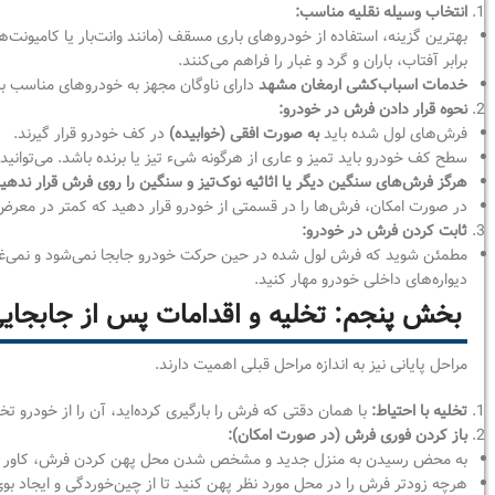
انتخاب وسیله نقلیه مناسب:
بهترین گزینه، استفاده از خودروهای باری مسقف (مانند وانت‌بار یا کامیو
برابر آفتاب، باران و گرد و غبار را فراهم می‌کنند.
خدمات اسباب‌کشی ارمغان مشهد
دارای ناوگان مجهز به خودروهای مناسب برا
نحوه قرار دادن فرش در خودرو:
فرش‌های لول شده باید
به صورت افقی (خوابیده)
در کف خودرو قرار گیرند.
سطح کف خودرو باید تمیز و عاری از هرگونه شیء تیز یا برنده باشد. می‌توانید
هرگز فرش‌های سنگین دیگر یا اثاثیه نوک‌تیز و سنگین را روی فرش قرار ندهید
در صورت امکان، فرش‌ها را در قسمتی از خودرو قرار دهید که کمتر در معرض
ثابت کردن فرش در خودرو:
مطمئن شوید که فرش لول شده در حین حرکت خودرو جابجا نمی‌شود و نمی‌غلتد.
دیواره‌های داخلی خودرو مهار کنید.
بخش پنجم: تخلیه و اقدامات پس از جابجای
مراحل پایانی نیز به اندازه مراحل قبلی اهمیت دارند.
تخلیه با احتیاط:
با همان دقتی که فرش را بارگیری کرده‌اید، آن را از خودرو ت
باز کردن فوری فرش (در صورت امکان):
به محض رسیدن به منزل جدید و مشخص شدن محل پهن کردن فرش، کاور و طن
هرچه زودتر فرش را در محل مورد نظر پهن کنید تا از چین‌خوردگی و ایجاد 