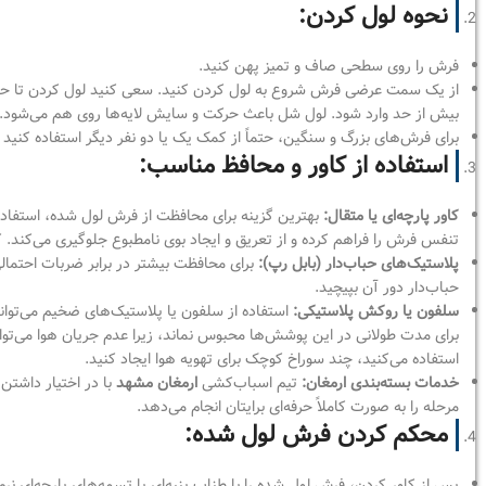
نحوه لول کردن:
فرش را روی سطحی صاف و تمیز پهن کنید.
از یک سمت عرضی فرش شروع به لول کردن کنید. سعی کنید لول کردن تا ح
بیش از حد وارد شود. لول شل باعث حرکت و سایش لایه‌ها روی هم می‌شود.
برای فرش‌های بزرگ و سنگین، حتماً از کمک یک یا دو نفر دیگر استفاده کنی
استفاده از کاور و محافظ مناسب:
کاور پارچه‌ای یا متقال:
بهترین گزینه برای محافظت از فرش لول شده، استفاده از
تنفس فرش را فراهم کرده و از تعریق و ایجاد بوی نامطبوع جلوگیری می‌کند. 
پلاستیک‌های حباب‌دار (بابل رپ):
برای محافظت بیشتر در برابر ضربات احتمالی
حباب‌دار دور آن بپیچید.
سلفون یا روکش پلاستیکی:
استفاده از سلفون یا پلاستیک‌های ضخیم می‌تواند 
برای مدت طولانی در این پوشش‌ها محبوس نماند، زیرا عدم جریان هوا می‌توان
استفاده می‌کنید، چند سوراخ کوچک برای تهویه هوا ایجاد کنید.
خدمات بسته‌بندی ارمغان:
تیم اسباب‌کشی
ارمغان مشهد
با در اختیار داشتن 
مرحله را به صورت کاملاً حرفه‌ای برایتان انجام می‌دهد.
محکم کردن فرش لول شده:
پس از کاور کردن، فرش لول شده را با طناب پنبه‌ای یا تسمه‌های پارچه‌ای نرم و