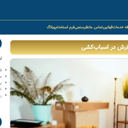
فه خدمات
قوانین
تماس ما
نظرسنجی
فرم استخدام
وبلاگ
رش در اسباب‌کشی
ا
ق
م
پ
خ
رف