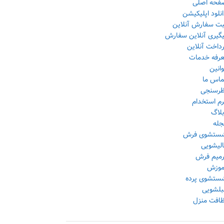
فحه اصلی
نلود اپلیکیشن
بت سفارش آنلاین
یگیری آنلاین سفارش
داخت آنلاین
عرفه خدمات
انین
ماس ما
ظرسنجی
رم استخدام
بلاگ
جله
ستشوی فرش
الیشویی
رمیم فرش
موزش
ستشوی پرده
بلشویی
ظافت منزل