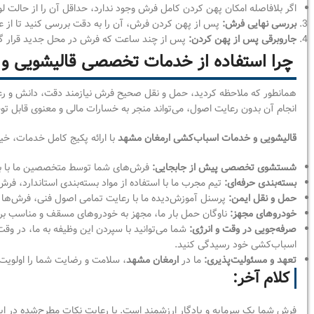
اگر بلافاصله امکان پهن کردن کامل فرش وجود ندارد، حداقل آن را از حالت ل
بررسی نهایی فرش:
پس از پهن کردن فرش، آن را به دقت بررسی کنید تا از ع
جاروبرقی پس از پهن کردن:
پس از چند ساعت که فرش در محل جدید قرار گرفت و
چرا استفاده از خدمات تخصصی قالیشویی و
همانطور که ملاحظه کردید، حمل و نقل صحیح فرش نیازمند دقت، دانش و رع
انجام آن بدون رعایت اصول، می‌تواند منجر به خسارات مالی و معنوی قابل ت
قالیشویی و خدمات اسباب‌کشی ارمغان مشهد
با ارائه پکیج کامل خدمات، خی
شستشوی تخصصی پیش از جابجایی:
فرش‌های شما توسط متخصصین ما با بهتر
بسته‌بندی حرفه‌ای:
تیم مجرب ما با استفاده از مواد بسته‌بندی استاندارد، فر
حمل و نقل ایمن:
پرسنل آموزش‌دیده ما با رعایت تمامی اصول فنی، فرش‌ها و س
خودروهای مجهز:
ناوگان حمل بار ما، مجهز به خودروهای مسقف و مناسب برای
صرفه‌جویی در وقت و انرژی:
شما می‌توانید با سپردن این وظیفه به ما، در وقت
اسباب‌کشی خود رسیدگی کنید.
تعهد و مسئولیت‌پذیری:
ما در
ارمغان مشهد
، سلامت و رضایت شما را اولویت 
کلام آخر:
فرش شما یک سرمایه و یادگار ارزشمند است. با رعایت نکات مطرح‌شده در ای