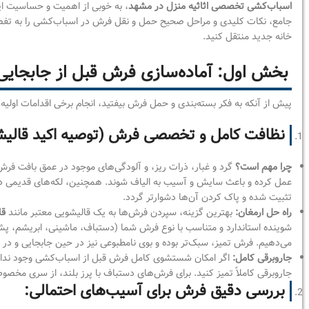
اسباب‌کشی تخصصی اثاثیه منزل در مشهد
، به خوبی از اهمیت و حساسیت ای
جامع، نکات کلیدی و مراحل صحیح حمل و نقل فرش در اسباب‌کشی را به تفصیل
خانه جدید منتقل کنید.
بخش اول: آماده‌سازی فرش قبل از جابجایی –
پیش از آنکه به فکر بسته‌بندی و حمل فرش بیفتید، انجام برخی اقدامات اولی
نظافت کامل و تخصصی فرش (توصیه اکید قالیشو
چرا مهم است؟
گرد و غبار، ذرات ریز، و آلودگی‌های موجود در عمق بافت فرش
عمل کرده و باعث سایش و آسیب به الیاف شوند. همچنین، لکه‌های قدیمی 
تثبیت شده و پاک کردن آن‌ها دشوارتر گردد.
راه حل ارمغان:
بهترین گزینه، سپردن فرش‌ها به یک قالیشویی معتبر مانند
قا
شوینده استاندارد و متناسب با نوع فرش شما (دستباف، ماشینی، ابریشم، پش
می‌دهیم. فرش تمیز، سبک‌تر بوده و بوی نامطبوعی نیز در حین جابجایی و در
جاروبرقی کامل:
اگر امکان شستشوی کامل فرش قبل از اسباب‌کشی وجود ندارد،
جاروبرقی کاملاً تمیز کنید. برای فرش‌های دستباف با پرز بلند، از سری مخ
بررسی دقیق فرش برای آسیب‌های احتمالی: