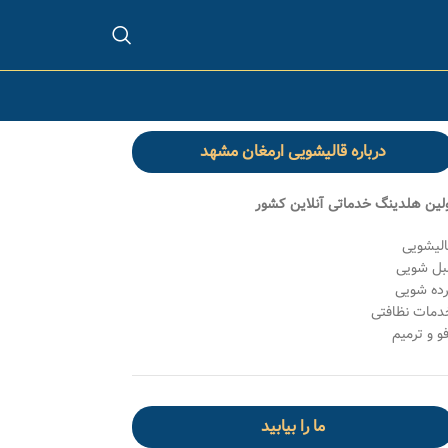
درباره قالیشویی ارمغان مشهد
ولین هلدینگ خدماتی آنلاین کشور
الیشویی
بل شویی
رده شویی
دمات نظافتی
و و ترمیم
ما را بیابید