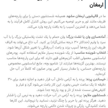
ارمغان
ما در
قالیشویی ارمغان مشهد
همیشه شستشوی دستی را برای پارچه‌های
ظریف مانند تور و حریر توصیه می‌کنیم. این روش کنترل کامل فرآیند را به
شما می‌دهد و کمترین آسیب را به بافت پارچه وارد می‌کند.
آماده‌سازی وان یا تشت بزرگ:
وان حمام یا یک تشت پلاستیکی بزرگ را با آب
سرد یا ولرم (حداکثر ۳۰ درجه سانتی‌گراد) پر کنید. آب داغ می‌تواند به الیاف
ظریف این پارچه‌ها آسیب بزند و باعث آب‌رفتگی یا تغییر شکل آن‌ها شود.
انتخاب شوینده مناسب:
از یک شوینده بسیار ملایم استفاده کنید. پودرهای
لباسشویی معمولی اغلب آنزیم‌های قوی دارند که برای این پارچه‌ها مناسب
نیستند. بهترین گزینه‌ها عبارتند از: شامپو بچه، مایع لباسشویی مخصوص
پارچه‌های حساس، یا مقدار بسیار کمی پودر صابون که کاملاً در آب حل
کرده‌اید.
خیساندن پرده:
پرده را به آرامی داخل آب قرار دهید و اجازه دهید برای ۳۰
دقیقه تا یک ساعت خیس بخورد. این کار باعث می‌شود گرد و غبار و
کثیفی‌های سست شده از تار و پود پارچه جدا شوند.
شستشوی ملایم:
پرده را به آرامی در آب حرکت دهید و به نرمی آن را فشار
دهید. هرگز پرده تور یا حریر را چنگ نزنید، نسابید یا نپیچانید. این کارها
باعث کشیدگی، پارگی و چروک شدن دائمی پارچه می‌شوند.