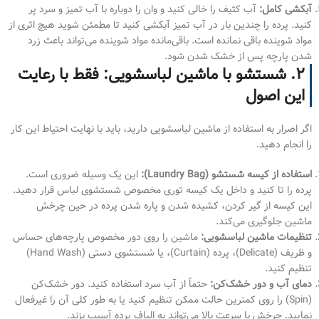
آبکشی کامل:
آب کثیف را خالی کنید و وان را دوباره با آب تمیز و سرد پر
کنید. پرده را چندین بار در آب تمیز آبکشی کنید تا مطمئن شوید هیچ اثری از
مواد شوینده باقی نمانده است. باقی‌مانده مواد شوینده می‌تواند باعث زرد
شدن پارچه پس از خشک شدن شود.
۲. شستشو با ماشین لباسشویی: فقط با رعایت
این اصول
اگر اصرار به استفاده از ماشین لباسشویی دارید، باید با نهایت احتیاط این کار
را انجام دهید.
استفاده از کیسه شستشو (Laundry Bag):
این یک وسیله ضروری است.
پرده را تا کنید و داخل یک کیسه توری مخصوص شستشوی لباس قرار دهید.
این کیسه از گیر کردن، کشیده شدن و پاره شدن پرده در حین چرخش
ماشین جلوگیری می‌کند.
تنظیمات ماشین لباسشویی:
ماشین را روی دور مخصوص پارچه‌های حساس
و ظریف (Delicate)، پرده (Curtain)، یا شستشوی دستی (Hand Wash)
تنظیم کنید.
دمای آب و دور خشک‌کن:
حتماً از آب سرد استفاده کنید. دور خشک‌کن
(Spin) را روی کمترین حالت ممکن تنظیم کنید یا به طور کلی آن را غیرفعال
نمایید. چرخش با سرعت بالا می‌تواند به الیاف پرده آسیب بزند.