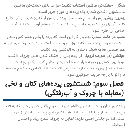
هرگز از خشک‌کن ماشین استفاده نکنید:
حرارت بالای خشک‌کن ماشین
لباسشویی دشمن شماره یک پرده‌های تور و حریر است.
بهترین روش:
پس از اتمام شستشو، پرده را بدون اینکه بچلانید، از آب خارج
کنید. آن را روی یک چوب لباسی یا بند رخت در حمام آویزان کنید تا آب
اضافی آن خارج شود.
نصب در حالت نمدار:
بهترین کار این است که پرده را وقتی هنوز کمی نمدار
است، به چوب پرده نصب کنید. وزن خود پرده باعث می‌شود چروک‌های آن به
طور طبیعی صاف شوند و نیازی به اتوکشی پیدا نکنید.
اتوکشی (در صورت لزوم):
اگر پرده پس از خشک شدن هنوز چروک داشت،
اتو را روی کمترین درجه حرارت و حالت بخار تنظیم کنید. یک پارچه نخی
سفید و تمیز روی پرده بیندازید و سپس اتو کنید تا از تماس مستقیم صفحه
داغ اتو با پارچه ظریف جلوگیری شود.
فصل سوم: شستشوی پرده‌های کتان و نخی
(مقابله با چروک و آب‌رفتگی)
پرده‌های کتان و نخی به دلیل ظاهر طبیعی، دوام بالا و حس راحتی که به فضا
می‌دهند، بسیار پرطرفدار هستند. شستشوی این پرده‌ها ساده‌تر از حریر
است، اما دو چالش اصلی دارند: تمایل به چروک شدن زیاد و احتمال
آب‌رفتگی.