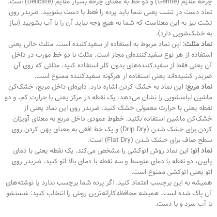
چرخه ملایم (Gentle) و دو خط به معنای چرخه بسیار ملایم (Delicate) است.
نماد دست در تشت یعنی شما باید پرده را فقط با دست بشویید. ضربدر روی
تشت نیز به این معناست که شما به هیچ وجه نباید آن را با آب بشویید (نیاز
به خشک‌شویی دارد).
نماد مثلث:
این نماد مربوط به استفاده از سفیدکننده است. مثلث خالی یعنی
استفاده از هر نوع سفیدکننده‌ای مجاز است. مثلث با دو خط مورب در داخل
آن یعنی فقط از سفیدکننده‌های بدون کلر استفاده کنید. مثلثی که روی آن
ضربدر کشیده‌اند یعنی استفاده از هرگونه سفیدکننده ممنوع است.
نماد مربع:
این نماد به خشک کردن اشاره دارد. دایره‌ای داخل مربع، خشک‌کن
ماشین لباسشویی را نشان می‌دهد. یک نقطه در مرکز یعنی با حرارت کم، و دو
نقطه یعنی با حرارت معمولی خشک کنید. ضربدر روی این نماد یعنی از
خشک‌کن ماشین استفاده نکنید. خطوط عمودی داخل مربع به معنای آویزان
کردن برای خشک شدن (Drip Dry) و یک خط افقی به معنای پهن کردن روی
سطح صاف برای خشک شدن (Flat Dry) است.
نماد اتو:
این نماد روش اتوکشی را مشخص می‌کند. یک نقطه یعنی با دمای
پایین، دو نقطه با دمای متوسط و سه نقطه با دمای بالا اتو کنید. ضربدر روی
اتو یعنی اتوکشی ممنوع است.
همیشه به این برچسب اعتماد کنید. اگر پرده شما برچسب ندارد یا نوشته‌های
آن پاک شده است، همیشه محافظه‌کارانه‌ترین روش را انتخاب کنید: شستشو
با آب سرد و با دست.