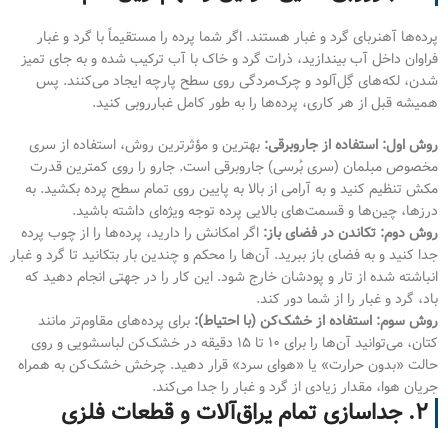
پرده‌ها آهنربای گرد و غبار هستند. اگر شما پرده را مستقیماً با گرد و غبار
فراوان داخل آب بیندازید، ذرات گرد و خاک با آب ترکیب شده و به جای تمیز
شدن، لکه‌های گِل‌آلود و چرک‌مردگی روی سطح پارچه ایجاد می‌کنند. پس
همیشه قبل از هر کاری، پرده‌ها را به طور کامل غبارروبی کنید.
روش اول: استفاده از جاروبرقی:
بهترین و مؤثرترین روش، استفاده از سری
مخصوص مبلمان (سری بُرسی) جاروبرقی است. جارو را روی کمترین قدرت
مکش تنظیم کنید و به آرامی از بالا به پایین روی تمام سطح پرده بکشید. به
درزها، چین‌ها و قسمت‌های بالایی پرده توجه ویژه‌ای داشته باشید.
روش دوم: تکاندن در فضای باز:
اگر امکانش را دارید، پرده‌ها را از چوب پرده
جدا کنید و به فضای باز ببرید. آن‌ها را محکم و چندین بار بتکانید تا گرد و غبار
انباشته شده از تار و پودشان خارج شود. این کار را در جهتی انجام دهید که
باد، گرد و غبار را از شما دور کند.
روش سوم: استفاده از خشک‌کن (با احتیاط):
برای پرده‌های مقاوم‌تر مانند
کتان، می‌توانید آن‌ها را برای ۱۰ تا ۱۵ دقیقه در خشک‌کن لباسشویی و روی
حالت «بدون حرارت» یا «هوای سرد» قرار دهید. چرخش خشک‌کن به همراه
جریان هوا، مقدار زیادی از گرد و غبار را جدا می‌کند.
۲. جداسازی تمام یراق‌آلات و قطعات فلزی