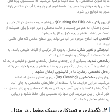
ما به عنوان متخصص، به شما اکیداً توصیه می‌کنیم که شستشوی پرده‌های
مخمل را به حرفه‌ای‌ها بسپارید. شستشوی این پارچه با آب در خانه می‌تواند
منجر به فجایع زیر شود:
از بین رفتن بافت (Crushing the Pile):
پرزهای ظریف مخمل در اثر خیس
شدن و فشار، به هم می‌چسبند و حالت مخملی و نرم خود را برای همیشه از
دست می‌دهند. ظاهر پارچه کچل و نازیبا می‌شود.
لکه‌های آب:
املاح موجود در آب می‌تواند روی سطح مخمل لکه‌های دائمی
ایجاد کند.
آب‌رفتگی و تغییر شکل:
مخمل، به‌ویژه اگر ترکیبی از الیاف طبیعی باشد، به
شدت مستعد آب‌رفتگی و دفرمه شدن است.
رنگ‌دهی شدید:
بسیاری از پارچه‌های مخمل رنگ‌های عمیق و غلیظی دارند که
در تماس با آب به راحتی رنگ پس می‌دهند و ظاهر پارچه را خراب می‌کنند.
راه‌حل تخصصی ارمغان:
ما در
قالیشویی ارمغان مشهد
از
روش‌های
خشک‌شویی (Dry Cleaning)
برای پرده‌های مخمل استفاده
می‌کنیم. در این فرآیند، ما با استفاده از حلال‌های تخصصی به جای آب،
آلودگی‌ها و لکه‌ها را بدون آسیب رساندن به بافت حساس و پرزدار مخمل، به
طور کامل از بین می‌بریم. این تنها راه تضمینی برای حفظ شکوه و زیبایی
پرده‌های مخملی شماست.
۲. نگهداری و تمیزکاری سبک مخمل در منزل