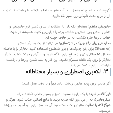
اگرچه شما نباید پرده مخمل را با آب بشویید، اما می‌توانید با رعایت نکات زیر،
آن را برای مدت طولانی‌تری تمیز نگه دارید:
جاروبرقی منظم:
هفته‌ای یک بار، با استفاده از سری بُرسی نرم جاروبرقی و
تنظیم مکش روی کمترین حالت، پرده را غبارروبی کنید. همیشه در جهت
خواب پرزها جارو بکشید، نه در خلاف جهت آن.
بخاردهی برای رفع چروک و تازه‌سازی:
می‌توانید از یک بخارگر دستی
(Steamer) برای رفع چروک‌ها و بوی نامطبوع استفاده کنید. بخارگر را با فاصله
حداقل ۱۵ سانتی‌متری از سطح پارچه نگه دارید و به آرامی حرکت دهید. هرگز
بخارگر را روی یک نقطه متمرکز نکنید. این کار به بلند شدن پرزها و بازگشت
طراوت به پارچه کمک می‌کند.
۳. لکه‌بری اضطراری و بسیار محتاطانه
اگر مایعی روی پرده مخمل ریخت، باید فوراً و با دقت عمل کنید:
فوراً اقدام کنید:
با یک پارچه سفید، تمیز و بسیار جاذب (مانند حوله
میکروفایبر)، به آرامی روی لکه ضربه بزنید تا مایع اضافی جذب شود.
هرگز و
هرگز لکه را نمالید.
مالیدن لکه باعث نفوذ آن به عمق پارچه و آسیب به پرزها
می‌شود.