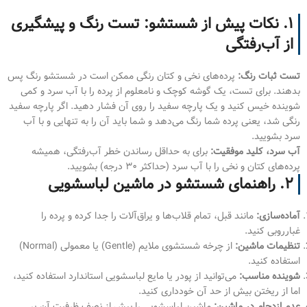
۱. نکات پیش از شستشو: تست رنگ و پیشگیری
از آب‌رفتگی
تست ثبات رنگ:
پرده‌های نخی و کتان رنگی ممکن است در شستشو رنگ پس
بدهند. برای تست، یک گوشه کوچک و نامعلوم از پرده را با آب سرد و کمی
شوینده خیس کنید و یک پارچه سفید را روی آن فشار دهید. اگر پارچه سفید
رنگی شد، یعنی پرده شما رنگ می‌دهد و شما باید آن را به تنهایی و با آب
سرد بشویید.
آب سرد، کلید موفقیت:
برای به حداقل رساندن خطر آب‌رفتگی، همیشه
پرده‌های کتان و نخی را با آب سرد (حداکثر ۳۰ درجه) بشویید.
۲. راهنمای شستشو در ماشین لباسشویی
آماده‌سازی:
مانند قبل، تمام قلاب‌ها و یراق‌آلات را جدا کرده و پرده را
غبارروبی کنید.
تنظیمات ماشین:
از چرخه شستشوی ملایم (Gentle) یا معمولی (Normal)
استفاده کنید.
شوینده مناسب:
می‌توانید از پودر یا مایع لباسشویی استاندارد استفاده کنید،
اما از ریختن بیش از حد آن خودداری کنید.
عدم ازدحام در ماشین:
ماشین لباسشویی را بیش از نصف ظرفیت آن پر