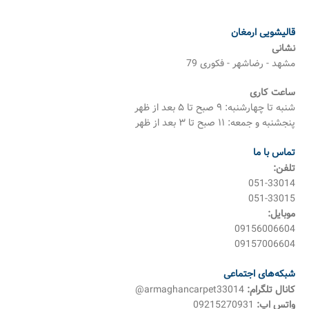
قالیشویی ارمغان
نشانی
مشهد - رضاشهر - فکوری 79
ساعت کاری
شنبه تا چهارشنبه: ۹ صبح تا ۵ بعد از ظهر
پنجشنبه و جمعه: ۱۱ صبح تا ۳ بعد از ظهر
تماس با ما
تلفن:
051-33014
051-33015
موبایل:
09156006604
09157006604
شبکه‌های اجتماعی
کانال تلگرام:
armaghancarpet33014@
واتس اپ:
09215270931