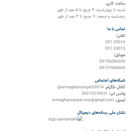
ساعت کاری
شنبه تا چهارشنبه: ۹ صبح تا ۵ بعد از ظهر
پنجشنبه و جمعه: ۱۱ صبح تا ۳ بعد از ظهر
تماس با ما
تلفن:
051-33014
051-33015
موبایل:
09156006604
09157006604
شبکه‌های اجتماعی
کانال تلگرام:
armaghancarpet33014@
واتس اپ:
09215270931
ایمیل:
armaghancarpet.wor@gmail.com
نشان ملی رسانه‌های دیجیتال