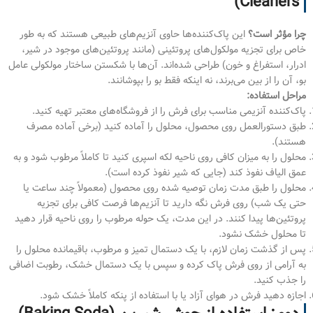
Cleaners)
چرا مؤثر است؟
این پاک‌کننده‌ها حاوی آنزیم‌های طبیعی هستند که به طور
خاص برای تجزیه مولکول‌های پروتئینی (مانند پروتئین‌های موجود در شیر،
ادرار، استفراغ و خون) طراحی شده‌اند. آن‌ها با شکستن ساختار مولکولی عامل
بو، آن را از بین می‌برند، نه اینکه فقط بو را بپوشانند.
مراحل استفاده:
پاک‌کننده آنزیمی مناسب برای فرش را از فروشگاه‌های معتبر تهیه کنید.
طبق دستورالعمل روی محصول، محلول را آماده کنید (برخی آماده مصرف
هستند).
محلول را به میزان کافی روی ناحیه لکه اسپری کنید تا کاملاً مرطوب شود و به
عمق الیاف نفوذ کند (جایی که شیر نفوذ کرده است).
محلول را طبق مدت زمان توصیه شده روی محصول (معمولاً چند ساعت یا
حتی یک شب) روی فرش نگه دارید تا آنزیم‌ها فرصت کافی برای تجزیه
پروتئین‌ها پیدا کنند. در این مدت، یک حوله مرطوب را روی ناحیه قرار دهید
تا محلول خشک نشود.
پس از گذشت زمان لازم، با یک دستمال تمیز و مرطوب، باقیمانده محلول را
به آرامی از روی فرش پاک کرده و سپس با یک دستمال خشک، رطوبت اضافی
را جذب کنید.
اجازه دهید فرش در هوای آزاد یا با استفاده از پنکه کاملاً خشک شود.