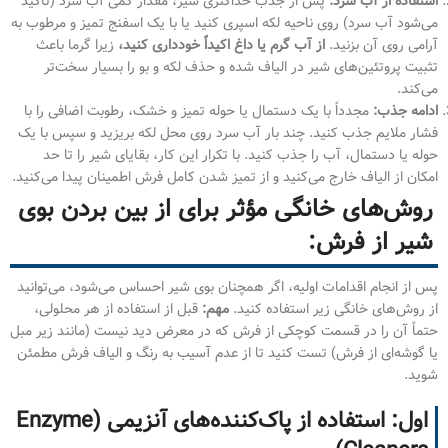
استفاده از آب سرد:
پس از جذب حداکثری شیر، مقدار کمی آب سرد (تاکید
می‌شود آب سرد) روی ناحیه لکه اسپری کنید یا با یک اسفنج تمیز و مرطوب به
آرامی روی آن بزنید.
از آب گرم یا داغ اکیداً خودداری کنید،
زیرا گرما باعث
تثبیت پروتئین‌های شیر در الیاف شده و حذف لکه و بو را بسیار سخت‌تر
می‌کند.
ادامه جذب:
مجدداً با یک دستمال یا حوله تمیز و خشک، رطوبت اضافی را با
فشار ملایم جذب کنید. چند بار آب سرد روی محل لکه بریزید و سپس با یک
حوله یا دستمال، آب را جذب کنید. با تکرار این کار، بقایای شیر را تا حد
امکان از الیاف خارج می‌کنید و از تمیز شدن کامل فرش اطمینان پیدا می‌کنید.
روش‌های خانگی مؤثر برای از بین بردن بوی
شیر از فرش:
پس از انجام اقدامات اولیه، اگر همچنان بوی شیر احساس می‌شود، می‌توانید
از روش‌های خانگی زیر استفاده کنید.
مهم:
قبل از استفاده از هر محلولی،
حتماً آن را در قسمت کوچکی از فرش که در معرض دید نیست (مانند زیر مبل
یا گوشه‌ای از فرش) تست کنید تا از عدم آسیب به رنگ و الیاف فرش مطمئن
شوید.
اول: استفاده از پاک‌کننده‌های آنزیمی (Enzyme