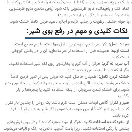
با یک پارچه تمیز و مرطوب (فقط آب سرد)، ناحیه را به خوبی آبکشی کنید تا
تمام کف و باقیمانده مایع ظرفشویی پاک شود (باقی ماندن مایع ظرفشویی
باعث جذب بیشتر آلودگی در آینده می‌شود).
با حوله خشک، رطوبت را جذب کرده و اجازه دهید فرش کاملاً خشک شود.
نکات کلیدی و مهم در رفع بوی شیر:
سرعت عمل:
تکرار می‌کنیم، مهم‌ترین عامل موفقیت، اقدام سریع است.
تست اولیه:
همیشه قبل از استفاده از هر ماده‌ای، آن را در بخش کوچکی
تست کنید.
آب سرد، نه گرم:
هرگز از آب گرم یا بخارشوی روی لکه شیر استفاده نکنید،
مگر اینکه توسط متخصص توصیه شود.
خشک کردن کامل:
اطمینان حاصل کنید که فرش پس از تمیز کردن کاملاً
خشک می‌شود. رطوبت باقی‌مانده می‌تواند منجر به رشد کپک و ایجاد بوی بدتر
شود. برای خشک شدن سریع‌تر، از پنکه استفاده کنید یا پنجره‌ها را باز
بگذارید.
صبر و تکرار:
گاهی اوقات ممکن است لازم باشد یک روش را چندین بار تکرار
کنید تا بوی شیر کاملاً از بین برود، به خصوص اگر شیر به عمق الیاف نفوذ
کرده باشد.
از سفیدکننده استفاده نکنید:
هرگز از مواد سفیدکننده کلردار روی فرش‌های
پشمی یا رنگی استفاده نکنید، زیرا باعث آسیب دائمی به رنگ و الیاف می‌شود.