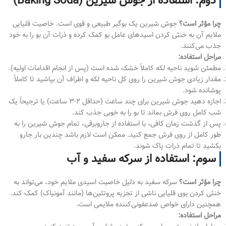
دوم: استفاده از جوش شیرین (Baking Soda)
چرا مؤثر است؟
جوش شیرین یک بوگیر طبیعی و قوی است. خاصیت قلیایی
ملایم آن به خنثی کردن اسیدهای عامل بو کمک کرده و ذرات آن بو را به خود
جذب می‌کنند.
مراحل استفاده:
مطمئن شوید ناحیه لکه کاملاً خشک شده است (پس از انجام اقدامات اولیه).
مقدار زیادی جوش شیرین را روی کل ناحیه لکه و اطراف آن بپاشید تا کاملاً
پوشانده شود.
اجازه دهید جوش شیرین برای چند ساعت (حداقل ۲-۳ ساعت) یا ترجیحاً یک
شب کامل روی فرش بماند تا بو را به خوبی جذب کند.
پس از گذشت زمان کافی، با استفاده از جاروبرقی، تمام جوش شیرین را به
طور کامل از روی فرش جمع کنید. ممکن است لازم باشد چندین بار جارو
بکشید تا تمام ذرات پاک شوند.
سوم: استفاده از سرکه سفید و آب
چرا مؤثر است؟
سرکه سفید به دلیل خاصیت اسیدی ملایم خود، می‌تواند به
خنثی کردن بوی قلیایی ناشی از تجزیه پروتئین‌ها (مانند آمونیاک) کمک کند.
همچنین دارای خواص ضدعفونی‌کننده ملایمی است.
مراحل استفاده: