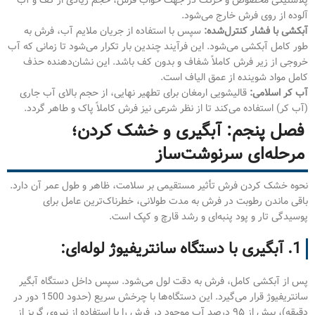
پلاستیکی مخصوص و حرکت در جهت خواب فرش، حجم زیادی از کف و آب
آلوده از روی فرش خارج می‌شود.
آبکشی با فشار کنترل‌شده:
سپس با استفاده از جریان ملایم آب، فرش به
طور کامل آبکشی می‌شود. این فرآیند چندین بار تکرار می‌شود تا زمانی که آب
خروجی از زیر فرش کاملاً شفاف و بدون کف باشد. این نشان‌دهنده حذف
کامل مواد شوینده از عمق الیاف است.
آب کر اسلامی:
قالیشویی ارمغان برای تطهیر نهایی، از حجم بالای آب جاری
(آب کر) استفاده می‌کند تا از نظر شرعی نیز فرش کاملاً پاک و طاهر گردد.
فصل پنجم: آبگیری و خشک کردن؛
مرحله‌ای سرنوشت‌ساز
نحوه خشک کردن فرش تأثیر مستقیمی بر سلامت، ظاهر و طول عمر آن دارد.
باقی ماندن رطوبت در فرش به مدت طولانی، خطرناک‌ترین عامل برای
پوسیدگی تار و پود پنبه‌ای و رشد قارچ و کپک است.
1. آبگیری با دستگاه سانتریفیوژ لوله‌ای:
پس از آبکشی کامل، فرش به دقت لول می‌شود. سپس داخل دستگاه آبگیر
سانتریفیوژ قرار می‌گیرد. این دستگاه‌ها با چرخش سریع (حدود 1500 دور در
دقیقه)، بیش از ۹۵ درصد آب موجود در فرش را با استفاده از نیروی گریز از