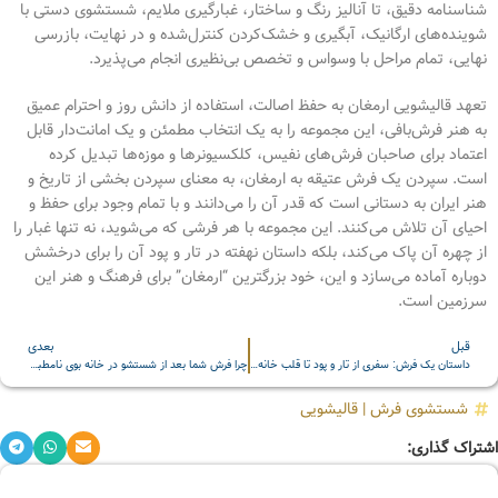
شناسنامه دقیق، تا آنالیز رنگ و ساختار، غبارگیری ملایم، شستشوی دستی با
شوینده‌های ارگانیک، آبگیری و خشک‌کردن کنترل‌شده و در نهایت، بازرسی
نهایی، تمام مراحل با وسواس و تخصص بی‌نظیری انجام می‌پذیرد.
تعهد قالیشویی ارمغان به حفظ اصالت، استفاده از دانش روز و احترام عمیق
به هنر فرش‌بافی، این مجموعه را به یک انتخاب مطمئن و یک امانت‌دار قابل
اعتماد برای صاحبان فرش‌های نفیس، کلکسیونرها و موزه‌ها تبدیل کرده
است. سپردن یک فرش عتیقه به ارمغان، به معنای سپردن بخشی از تاریخ و
هنر ایران به دستانی است که قدر آن را می‌دانند و با تمام وجود برای حفظ و
احیای آن تلاش می‌کنند. این مجموعه با هر فرشی که می‌شوید، نه تنها غبار را
از چهره آن پاک می‌کند، بلکه داستان نهفته در تار و پود آن را برای درخشش
دوباره آماده می‌سازد و این، خود بزرگترین “ارمغان” برای فرهنگ و هنر این
سرزمین است.
قبل
بعدی
داستان یک فرش: سفری از تار و پود تا قلب خانه شما (به روایت قالیشویی ارمغان مشهد)
چرا فرش شما بعد از شستشو در خانه بوی نامطبوع می‌گیرد؟
شستشوی فرش
|
قالیشویی
اشتراک گذاری: