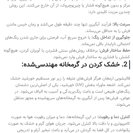
مرکز و بدون هیچ‌گونه فشار یا چین‌وچروک، از آن خارج می‌کنند. این روش
چندین مزیت کلیدی دارد:
سرعت بالا:
فرآیند آبگیری تنها چند دقیقه طول می‌کشد و زمان خیس ماندن
فرش را به حداقل می‌رساند.
جلوگیری از تداخل رنگ:
با خروج سریع آب، فرصتی برای جاری شدن رنگ‌های
احتمالی ناپایدار باقی نمی‌ماند.
حفظ ساختار فرش:
برخلاف روش‌های سنتی فشردن یا آویزان کردن، هیچ‌گونه
کشش یا فشاری به ساختار فرش وارد نمی‌شود.
2. خشک کردن در گرمخانه مهندسی‌شده:
قالیشویی ارمغان هرگز فرش‌های عتیقه را زیر نور مستقیم خورشید خشک
نمی‌کند. اشعه ماوراء بنفش (UV) خورشید، یکی از اصلی‌ترین دشمنان
رنگ‌های طبیعی است و باعث رنگ‌پریدگی و آسیب به الیاف می‌شود. در
عوض، فرش‌ها پس از آبگیری به گرمخانه‌های سرپوشیده و مجهز منتقل
می‌شوند.
کنترل دما و رطوبت:
در این گرمخانه‌ها، دما و میزان رطوبت هوا به صورت
کامپیوتری و با دقت بالا کنترل می‌شود. جریان هوای گرم و خشک به صورت
یکنواخت در کل فضا به گردش در می‌آید و باعث تبخیر آرام و تدریجی