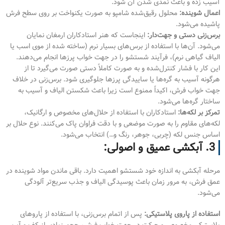
آسیب زده و باعث نمدی شدن آن شود.
اعمال شوینده:
محلول رقیق‌شده شامپو به صورت یکنواخت بر روی سطح فرش
پاشیده می‌شود.
برس‌زنی دستی و جهت‌دار:
اینجاست که هنر استادکاران ارمغان نمایان
می‌شود. آن‌ها با استفاده از برس‌های بسیار نرم (ساخته شده از موی اسب یا
الیاف گیاهی نرم)، فرآیند شستشو را در جهت خواب پرزها انجام می‌دهند.
این کار با فشار کنترل‌شده و به صورت کاملاً دستی صورت می‌گیرد تا از
هرگونه آسیب به گره‌ها یا ساییدگی پرزها جلوگیری شود. برس‌زنی در خلاف
جهت خواب فرش، اکیداً ممنوع است زیرا باعث شکستن الیاف و آسیب به
ساختار گره‌ها می‌شود.
تمرکز بر لکه‌ها:
استادکاران با استفاده از حلال‌های مخصوص و ارگانیک،
لکه‌های مقاوم را به صورت موضعی و با دقت فراوان پاک می‌کنند. نوع حلال بر
اساس جنس لکه (چربی، جوهر، رنگ و…) انتخاب می‌شود.
3. آبکشی عمیق و اصولی:
مرحله آبکشی به اندازه خود شستشو اهمیت دارد. باقی ماندن مواد شوینده در
عمق فرش، به مرور زمان باعث پوسیدگی الیاف و جذب سریع‌تر آلودگی
می‌شود.
استفاده از پاروی پلاستیکی:
پس از اتمام برس‌زنی، با استفاده از پاروهای