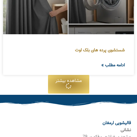
شستشوی پرده های بلک اوت
ادامه مطلب »
مشاهده بیشتر
قالیشویی ارمغان
نشانی
مشهد - رضاشهر - فکوری 79