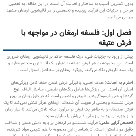
بدون کمترین آسیب به ساختار و اصالت آن است. در این مقاله، به تفصیل
مراحل و جزئیات این فرآیند پیچیده و تخصصی را در قالیشویی ارمغان مشهد
بررسی می‌کنیم.
فصل اول: فلسفه ارمغان در مواجهه با
فرش عتیقه
پیش از ورود به جزئیات فنی، درک فلسفه حاکم بر قالیشویی ارمغان ضروری
است. این مجموعه به هر فرش عتیقه به عنوان یک اثر هنری منحصربه‌فرد و
یک سند تاریخی نگاه می‌کند. رویکرد ارمغان بر سه اصل استوار است:
احترام به اصالت:
هدف اصلی، پاکیزگی فرش ضمن حفظ کامل ویژگی‌های
اصلی آن است. این ویژگی‌ها شامل رنگ‌های طبیعی، ساختار الیاف، نوع
گره‌ها و حتی فرسودگی‌های طبیعی و اصیلی است که در طول زمان بر روی
فرش نشسته و بخشی از هویت آن شده‌اند. ارمغان هرگز تلاش نمی‌کند تا یک
فرش صدساله را به ظاهر یک فرش نو درآورد، بلکه تلاش می‌کند تا غبار زمان
را از چهره آن بزداید و زیبایی ذاتی‌اش را نمایان سازد.
تخصص‌گرایی علمی:
فرآیند شستشو در ارمغان بر پایه دانش علمی و شناخت
دقیق مواد استوار است. کارشناسان این مجموعه با علم شیمی مواد شوینده،