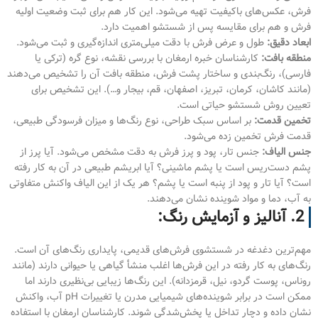
فرش، عکس‌های باکیفیت تهیه می‌شود. این کار هم برای ثبت وضعیت اولیه
فرش و هم برای مقایسه پس از شستشو اهمیت دارد.
ابعاد دقیق:
طول و عرض فرش با دقت میلی‌متری اندازه‌گیری و ثبت می‌شود.
منطقه بافت:
کارشناسان خبره ارمغان با بررسی نقشه، نوع گره (ترکی یا
فارسی)، رنگ‌بندی و ساختار پشت فرش، منطقه بافت آن را تشخیص می‌دهند
(مانند کاشان، کرمان، تبریز، اصفهان، قم، بیجار و…). این تشخیص برای
تعیین روش شستشو حیاتی است.
تخمین قدمت:
بر اساس سبک طراحی، نوع رنگ‌ها و میزان فرسودگی طبیعی،
قدمت فرش تخمین زده می‌شود.
جنس الیاف:
جنس تار، پود و پرز فرش به دقت مشخص می‌شود. آیا پرز از
پشم دست‌ریس است یا پشم ماشینی؟ آیا ابریشم طبیعی در آن به کار رفته
است؟ آیا تار و پود از پنبه است یا پشم؟ هر یک از این الیاف واکنش متفاوتی
به آب، دما و مواد شوینده نشان می‌دهند.
2. آنالیز و آزمایش رنگ:
مهم‌ترین دغدغه در شستشوی فرش‌های قدیمی، پایداری رنگ‌های آن است.
رنگ‌های به کار رفته در این فرش‌ها اغلب منشأ گیاهی یا حیوانی دارند (مانند
روناس، پوست گردو، نیل، قرمزدانه). این رنگ‌ها زیبایی بی‌نظیری دارند اما
ممکن است در برابر شوینده‌های شیمیایی مدرن یا تغییرات pH آب، واکنش
نشان داده و دچار تداخل یا پخش‌شدگی شوند. کارشناسان ارمغان با استفاده