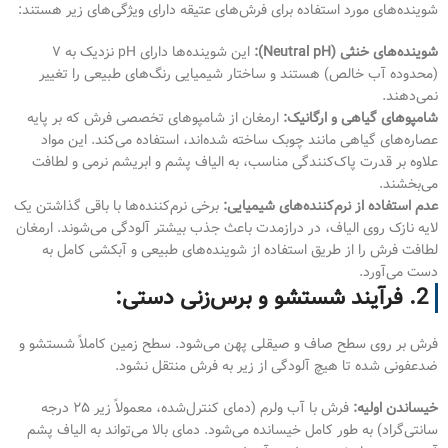
شوینده‌های مورد استفاده برای فرش‌های عتیقه دارای ویژگی‌های زیر هستند:
شوینده‌های خنثی (Neutral pH):
این شوینده‌ها دارای pH نزدیک به ۷
(محدوده آب خالص) هستند و ساختار شیمیایی رنگ‌های طبیعی را تغییر
نمی‌دهند.
شامپوهای گیاهی و ارگانیک:
ارمغان از شامپوهای تخصصی فرش که بر پایه
عصاره‌های گیاهی مانند چوبک ساخته شده‌اند، استفاده می‌کند. این مواد
علاوه بر قدرت پاک‌کنندگی مناسب، به الیاف پشم و ابریشم نرمی و لطافت
می‌بخشند.
عدم استفاده از نرم‌کننده‌های شیمیایی:
برخی نرم‌کننده‌ها با باقی گذاشتن یک
لایه نازک روی الیاف، در درازمدت باعث جذب بیشتر آلودگی می‌شوند. ارمغان
لطافت فرش را از طریق استفاده از شوینده‌های طبیعی و آبکشی کامل به
دست می‌آورد.
2. فرآیند شستشو و برس‌زنی دستی:
فرش بر روی سطح صاف و صیقلی پهن می‌شود. سطح زمین کاملاً شستشو و
ضدعفونی شده تا هیچ آلودگی از زیر به فرش منتقل نشود.
خیساندن اولیه:
فرش با آب ولرم (دمای کنترل‌شده، معمولاً زیر ۲۵ درجه
سانتی‌گراد) به طور کامل خیسانده می‌شود. دمای بالا می‌تواند به الیاف پشم