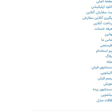
فحه اصلی
نلود اپلیکیشن
بت سفارش آنلاین
یگیری آنلاین سفارش
داخت آنلاین
عرفه خدمات
انین
ماس ما
ظرسنجی
رم استخدام
بلاگ
جله
ستشوی فرش
الیشویی
رمیم فرش
موزش
ستشوی پرده
بلشویی
ظافت منزل