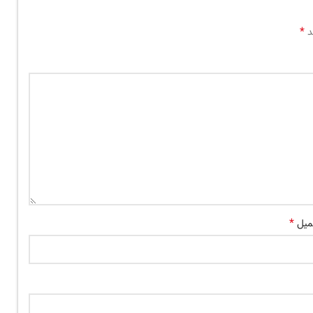
*
د
*
میل