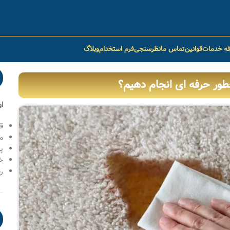
فه خدمات
قوانین
تماس ما
نظرسنجی
فرم استخدام
وبلاگ
طور حرفه ای انجام دهیم؟
ا
ق
م
پ
خ
رف