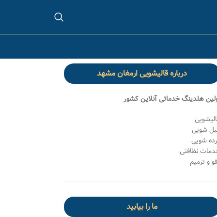
درباره قالیشویی ارمغان مشهد
ولین هلدینگ خدماتی آنلاین کشور
الیشویی
بل شویی
رده شویی
دمات نظافتی
و و ترمیم
ما را بیابید