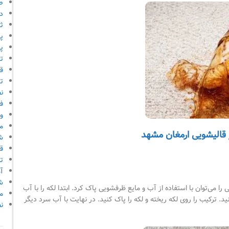
ص
دا
ث
پ
پر
ت
قو
ت
ن
ف
و
م
 قالیشویی ارمغان مشهد
ش
ق
ت
آ
ش
 را می‌توان با استفاده از آب و مایع ظرفشویی پاک کرد. ابتدا لکه را با آب
م
رکیب را روی لکه ریخته و لکه را پاک کنید. در نهایت با آب سرد دیگر
ن