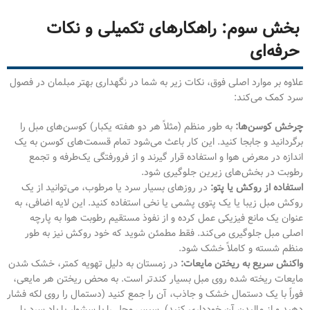
بخش سوم: راهکارهای تکمیلی و نکات
حرفه‌ای
علاوه بر موارد اصلی فوق، نکات زیر به شما در نگهداری بهتر مبلمان در فصول
سرد کمک می‌کند:
چرخش کوسن‌ها:
به طور منظم (مثلاً هر دو هفته یکبار) کوسن‌های مبل را
برگردانید و جابجا کنید. این کار باعث می‌شود تمام قسمت‌های کوسن به یک
اندازه در معرض هوا و استفاده قرار گیرند و از فرورفتگی یک‌طرفه و تجمع
رطوبت در بخش‌های زیرین جلوگیری شود.
استفاده از روکش یا پتو:
در روزهای بسیار سرد یا مرطوب، می‌توانید از یک
روکش مبل زیبا یا یک پتوی پشمی یا نخی استفاده کنید. این لایه اضافی، به
عنوان یک مانع فیزیکی عمل کرده و از نفوذ مستقیم رطوبت هوا به پارچه
اصلی مبل جلوگیری می‌کند. فقط مطمئن شوید که خود روکش نیز به طور
منظم شسته و کاملاً خشک شود.
واکنش سریع به ریختن مایعات:
در زمستان به دلیل تهویه کمتر، خشک شدن
مایعات ریخته شده روی مبل بسیار کندتر است. به محض ریختن هر مایعی،
فوراً با یک دستمال خشک و جاذب، آن را جمع کنید (دستمال را روی لکه فشار
دهید و از مالیدن آن خودداری کنید). سپس محل را با سشوار با باد سرد یا