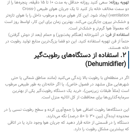
تهویه روزانه:
سعی کنید روزانه حداقل به مدت ۱۰ تا ۱۵ دقیقه، پنجره‌ها را از
دو سمت مخالف خانه باز کنید تا یک جریان هوای طبیعی (Cross-
ventilation) ایجاد شود. این کار هوای مرده و مرطوب داخل را با هوای تازه‌تر
و خشک‌تر بیرون جایگزین می‌کند. بهترین زمان برای این کار، اواسط روز است
که معمولاً هوا گرم‌تر و خشک‌تر است.
استفاده از فن:
در آشپزخانه (هنگام پخت‌وپز) و حمام (بعد از دوش گرفتن)
حتماً از فن تهویه استفاده کنید. این دو فضا بزرگ‌ترین منابع تولید رطوبت در
خانه هستند.
۲. استفاده از دستگاه‌های رطوبت‌گیر
(Dehumidifier)
اگر در منطقه‌ای با رطوبت بالا زندگی می‌کنید (مانند مناطق شمالی یا حتی
شهرهایی مثل مشهد در فصول خاص)، یا اگر خانه‌تان به طور طبیعی مرطوب
است (مثلاً طبقات زیرزمین)، خرید یک دستگاه رطوبت‌گیر یکی از بهترین
سرمایه‌گذاری‌ها برای محافظت از کل اثاثیه منزل است.
این دستگاه‌ها رطوبت اضافی هوا را جمع‌آوری کرده و سطح رطوبت نسبی را در
محدوده ایده‌آل (بین ۳۰ تا ۵۰ درصد) نگه می‌دارند.
دستگاه را در قسمتی از خانه قرار دهید که جریان هوا وجود دارد یا در اتاقی
که بیشترین مشکل رطوبت را دارد.