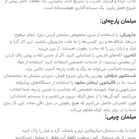
جذب کرده و فرآیند تخریب را تسریع کنند. بنابراین، یک نظافت کامل پیش از
شروع فصل پاییز، یک سرمایه‌گذاری هوشمندانه است.
مبلمان پارچه‌ای:
جاروبرقی:
با استفاده از سَری مخصوص مبلمان (برس نرم)، تمام سطوح،
درزها، شکاف‌ها و زیر کوسن‌ها را به دقت جاروبرقی بکشید. این کار گرد و
غبار و ذرات ریز را که جاذب رطوبت هستند، از بین می‌برد.
لکه‌بری:
لکه‌های قدیمی را شناسایی کنید. اگر از جنس لکه و روش پاک کردن
آن مطمئن نیستید، از خدمات تخصصی استفاده کنید. استفاده از مواد
شوینده نامناسب می‌تواند به رنگ و بافت پارچه آسیب دائمی بزند.
شستشوی حرفه‌ای:
بهترین راه برای شروع فصل، سپردن مبلمان به متخصصان
است. ما در
قالیشویی ارمغان مشهد
با استفاده از دستگاه‌های پیشرفته
مبل‌شویی و مواد شوینده تخصصی که متناسب با جنس پارچه شما انتخاب
می‌کنیم، آلودگی‌ها را از عمق الیاف بیرون می‌کشیم و با سیستم خشک‌کن
قوی، اطمینان حاصل می‌کنیم که هیچ رطوبتی در مبل باقی نماند. این کار مبل
شما را در برابر رشد کپک مقاوم می‌کند.
مبلمان چرمی:
ابتدا با یک دستمال میکروفایبر نرم و خشک، گرد و غبار را پاک کنید.
سپس با یک دستمال کمی مرطوب (فقط آب مقطر یا محلول تمیزکننده