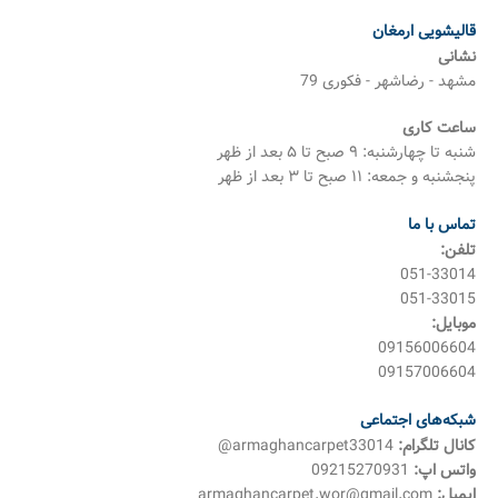
قالیشویی ارمغان
نشانی
مشهد - رضاشهر - فکوری 79
ساعت کاری
شنبه تا چهارشنبه: ۹ صبح تا ۵ بعد از ظهر
پنجشنبه و جمعه: ۱۱ صبح تا ۳ بعد از ظهر
تماس با ما
تلفن:
051-33014
051-33015
موبایل:
09156006604
09157006604
شبکه‌های اجتماعی
کانال تلگرام:
armaghancarpet33014@
واتس اپ:
09215270931
ایمیل:
armaghancarpet.wor@gmail.com