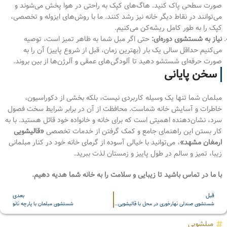
صورت سطحی پاک کنید. هاگ‌های کپک به راحتی در هوا پخش می‌شوند و
می‌توانند در نقاط دیگر خانه نیز رشد کنند. ما با روش‌های ایزوله و تخصصی،
کپک را به طور کامل ریشه‌کن می‌کنیم.
نیاز به شستشوی دوره‌ای:
حتی اگر مبل شما به ظاهر تمیز است، توصیه
می‌کنیم حداقل سالی یک بار (بهترین زمان، قبل از شروع پاییز) آن را به
صورت حرفه‌ای شستشو دهید تا آلودگی‌های عمقی و آلرژن‌ها از بین بروند.
سخن پایانی
مبلمان شما تنها یک وسیله کاربردی نیست، بلکه بخشی از دکوراسیون،
خاطرات و آسایش خانه شماست. محافظت از آن در برابر شرایط سخت فصول
سرد، نشان‌دهنده اهمیتی است که برای خانه و خانواده خود قائل هستید. با به
کار بستن این راهنمای جامع و کمک گرفتن از خدمات تخصصی
«قالیشویی
ارمغان مشهد»
، می‌توانید با خیالی آسوده از گرمای خانه خود در کنار مبلمانی
زیبا، تمیز و سالم در طول پاییز و زمستان لذت ببرید.
با ما در تماس باشید تا زیبایی و سلامت را به خانه شما هدیه دهیم.
قبل
بعدی
شستشوی صندلی نهارخوری در محل با قالیشویی ارمغان مشهد
شستشوی مبلمان با پارچه نانو
مبلشویی