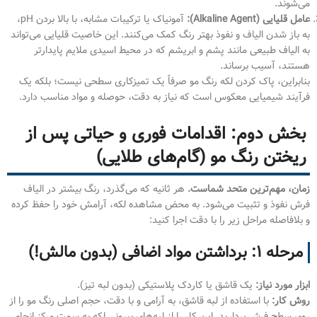
می‌شوند.
عامل قلیایی (Alkaline Agent):
آمونیاک یا ترکیبات مشابه، با بالا بردن pH،
به باز شدن الیاف و نفوذ بهتر رنگ کمک می‌کنند. این خاصیت قلیایی می‌تواند
به الیاف طبیعی مانند پشم و ابریشم که در محیط اسیدی ملایم پایدارتر
هستند، آسیب برساند.
بنابراین، پاک کردن لکه رنگ مو صرفاً یک تمیزکاری سطحی نیست؛ بلکه یک
فرآیند شیمیایی معکوس است که نیاز به دقت، حوصله و مواد مناسب دارد.
بخش دوم: اقدامات فوری و حیاتی پس از
ریختن رنگ مو (گام‌های طلایی)
زمان، مهم‌ترین متحد شماست.
هر ثانیه که می‌گذرد، رنگ بیشتر در الیاف
فرش نفوذ و تثبیت می‌شود. به محض مشاهده لکه، آرامش خود را حفظ کرده
و بلافاصله مراحل زیر را با دقت اجرا کنید:
مرحله ۱: برداشتن مواد اضافی (بدون مالش!)
ابزار مورد نیاز:
یک قاشق یا کاردک پلاستیکی (بدون لبه تیز).
روش کار:
با استفاده از لبه قاشق، به آرامی و با دقت، حجم اصلی رنگ مو را از
روی سطح فرش بردارید. این کار را از لبه‌های بیرونی لکه به سمت مرکز انجام