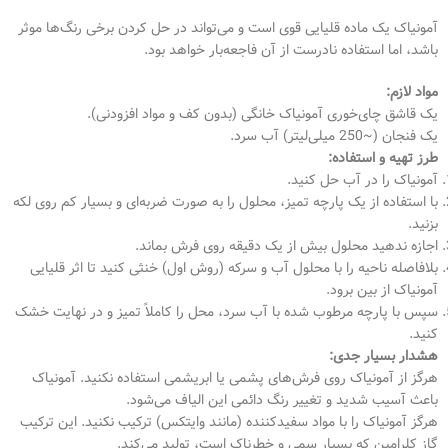
آمونیاک یک ماده قلیایی قوی است و می‌تواند در حل کردن برخی رنگ‌ها موثر
باشد، اما استفاده نادرست از آن فاجعه‌بار خواهد بود.
مواد لازم:
یک قاشق چای‌خوری آمونیاک خانگی (بدون کف و مواد افزودنی).
یک فنجان (~250 میلی‌لیتر) آب سرد.
طرز تهیه و استفاده:
آمونیاک را در آب حل کنید.
با استفاده از یک پارچه تمیز، محلول را به صورت ضربه‌ای و بسیار کم روی لکه
بزنید.
اجازه ندهید محلول بیش از یک دقیقه روی فرش بماند.
بلافاصله ناحیه را با محلول آب و سرکه (روش اول) خنثی کنید تا اثر قلیایی
آمونیاک از بین برود.
سپس با پارچه مرطوب شده با آب سرد، محل را کاملاً تمیز و در نهایت خشک
کنید.
هشدار بسیار جدی:
هرگز از آمونیاک روی فرش‌های پشمی یا ابریشمی استفاده نکنید. آمونیاک
باعث آسیب شدید و تغییر رنگ دائمی این الیاف می‌شود.
هرگز آمونیاک را با مواد سفیدکننده (مانند وایتکس) ترکیب نکنید. این ترکیب
گاز کلرامین که بسیار سمی و خطرناک است، تولید می‌کند.