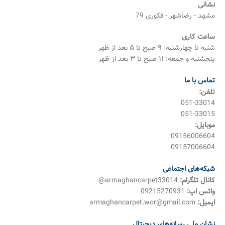
نشانی
مشهد - رضاشهر - فکوری 79
ساعت کاری
شنبه تا چهارشنبه: ۹ صبح تا ۵ بعد از ظهر
پنجشنبه و جمعه: ۱۱ صبح تا ۳ بعد از ظهر
تماس با ما
تلفن:
051-33014
051-33015
موبایل:
09156006604
09157006604
شبکه‌های اجتماعی
کانال تلگرام:
armaghancarpet33014@
واتس اپ:
09215270931
ایمیل:
armaghancarpet.wor@gmail.com
نشان ملی رسانه‌های دیجیتال