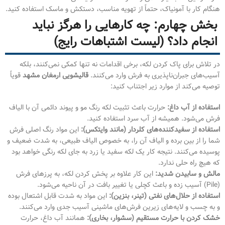
هنگام کار با آمونیاک، حتماً از تهویه مناسب، دستکش و ماسک استفاده کنید.
بخش چهارم: چه کارهایی را هرگز نباید
انجام داد؟ (لیست اشتباهات رایج)
در تلاش برای پاک کردن لکه، برخی اقدامات نه تنها کمکی نمی‌کنند، بلکه
آسیب‌های جبران‌ناپذیری به فرش وارد می‌کنند.
قالیشویی ارمغان مشهد
قویاً
توصیه می‌کند از موارد زیر اجتناب کنید:
استفاده از آب داغ:
حرارت باعث تثبیت لکه رنگ مو و پیوند دائمی آن با الیاف
فرش می‌شود. همیشه از آب سرد استفاده کنید.
استفاده از سفیدکننده‌های کلردار (مانند وایتکس):
این مواد رنگ اصلی فرش
شما را از بین برده و الیاف آن را، به خصوص الیاف طبیعی، به شدت ضعیف و
پوسیده می‌کنند. نتیجه کار یک لکه سفید یا زرد به جای لکه رنگی خواهد بود
که هیچ راه حلی ندارد.
مالش و سابیدن شدید:
این کار علاوه بر پخش کردن لکه، به پرزهای فرش
(Pile) آسیب زده و باعث کچلی یا تغییر بافت در آن ناحیه می‌شود.
استفاده از حلال‌های نفتی (تینر، بنزین):
این مواد به شدت قابل اشتعال بوده
و به چسب و لایه‌های زیرین فرش‌های ماشینی آسیب جدی وارد می‌کنند.
خشک کردن با حرارت مستقیم (سشوار، بخاری):
همانند آب داغ، حرارت