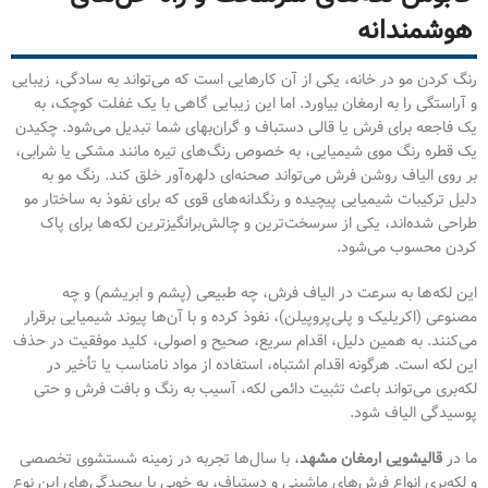
هوشمندانه
رنگ کردن مو در خانه، یکی از آن کارهایی است که می‌تواند به سادگی، زیبایی
و آراستگی را به ارمغان بیاورد. اما این زیبایی گاهی با یک غفلت کوچک، به
یک فاجعه برای فرش یا قالی دستباف و گران‌بهای شما تبدیل می‌شود. چکیدن
یک قطره رنگ موی شیمیایی، به خصوص رنگ‌های تیره مانند مشکی یا شرابی،
بر روی الیاف روشن فرش می‌تواند صحنه‌ای دلهره‌آور خلق کند. رنگ مو به
دلیل ترکیبات شیمیایی پیچیده و رنگدانه‌های قوی که برای نفوذ به ساختار مو
طراحی شده‌اند، یکی از سرسخت‌ترین و چالش‌برانگیزترین لکه‌ها برای پاک
کردن محسوب می‌شود.
این لکه‌ها به سرعت در الیاف فرش، چه طبیعی (پشم و ابریشم) و چه
مصنوعی (اکریلیک و پلی‌پروپیلن)، نفوذ کرده و با آن‌ها پیوند شیمیایی برقرار
می‌کنند. به همین دلیل، اقدام سریع، صحیح و اصولی، کلید موفقیت در حذف
این لکه است. هرگونه اقدام اشتباه، استفاده از مواد نامناسب یا تأخیر در
لکه‌بری می‌تواند باعث تثبیت دائمی لکه، آسیب به رنگ و بافت فرش و حتی
پوسیدگی الیاف شود.
ما در
قالیشویی ارمغان مشهد
، با سال‌ها تجربه در زمینه شستشوی تخصصی
و لکه‌بری انواع فرش‌های ماشینی و دستباف، به خوبی با پیچیدگی‌های این نوع