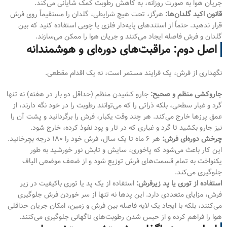
جریان هوا به صورت روزانه، به کاهش رطوبت کمک شایانی می‌کند.
قانون اکید گلدان‌ها:
هرگز، تحت هیچ شرایطی، گلدان را مستقیماً روی فرش
قرار ندهید. حتماً از استندهای پایه‌دار فلزی یا چوبی استفاده کنید که بین
گلدان و فرش فاصله ایجاد می‌کنند و جریان هوا را ممکن می‌سازند.
اصل دوم: مراقبت‌های دوره‌ای و هوشمندانه
نگهداری از فرش، یک فرایند مستمر است، نه یک اقدام مقطعی.
جاروکشی منظم و صحیح:
جارو کشیدن منظم (حداقل دو بار در هفته) نه تنها
گرد و غبار سطحی، بلکه ذراتی را که می‌توانند رطوبت را در خود نگه دارند، از
عمق پرزها خارج می‌کند. هر چند وقت یکبار، فرش را برگردانید و پشت آن را
نیز جارو بکشید تا گرد و غباری که در تار و پود نفوذ کرده، خارج شود.
چرخش دوره‌ای فرش:
هر ۶ ماه تا یک سال، فرش خود را ۱۸۰ درجه بچرخانید.
این کار باعث می‌شود که پاخوری، سایش و تابش نور خورشید به طور
یکنواخت به تمام قسمت‌های فرش توزیع شود و از ضعف موضعی الیاف
جلوگیری می‌کند.
استفاده از توری یا پد زیرفرش:
استفاده از یک پد یا توری باکیفیت در زیر
فرش، مزایای متعددی دارد. این پدها نه تنها از سر خوردن فرش جلوگیری
می‌کنند، بلکه با ایجاد یک لایه فاصله بین فرش و زمین، امکان جریان حداقلی
هوا را فراهم کرده و از حبس شدن رطوبت‌های ناگهانی جلوگیری می‌کنند.