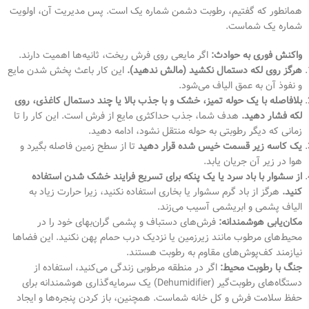
همانطور که گفتیم، رطوبت دشمن شماره یک است. پس مدیریت آن، اولویت
شماره یک شماست.
واکنش فوری به حوادث:
اگر مایعی روی فرش ریخت، ثانیه‌ها اهمیت دارند.
هرگز روی لکه دستمال نکشید (مالش ندهید).
این کار باعث پخش شدن مایع
و نفوذ آن به عمق الیاف می‌شود.
بلافاصله با یک حوله تمیز، خشک و با جذب بالا یا چند دستمال کاغذی، روی
لکه فشار دهید.
هدف شما، جذب حداکثری مایع از فرش است. این کار را تا
زمانی که دیگر رطوبتی به حوله منتقل نشود، ادامه دهید.
یک کاسه زیر قسمت خیس شده قرار دهید
تا از سطح زمین فاصله بگیرد و
هوا در زیر آن جریان یابد.
از سشوار با باد سرد یا یک پنکه برای تسریع فرایند خشک شدن استفاده
کنید.
هرگز از باد گرم سشوار یا بخاری استفاده نکنید، زیرا حرارت زیاد به
الیاف پشمی و ابریشمی آسیب می‌زند.
مکان‌یابی هوشمندانه:
فرش‌های دستباف و پشمی گران‌بهای خود را در
محیط‌های مرطوب مانند زیرزمین یا نزدیک درب حمام پهن نکنید. این فضاها
نیازمند کف‌پوش‌های مقاوم به رطوبت هستند.
جنگ با رطوبت محیط:
اگر در منطقه مرطوبی زندگی می‌کنید، استفاده از
دستگاه‌های رطوبت‌گیر (Dehumidifier) یک سرمایه‌گذاری هوشمندانه برای
حفظ سلامت فرش و کل خانه شماست. همچنین، باز کردن پنجره‌ها و ایجاد