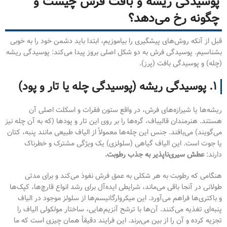
پوسیدگی ریشه و بافت فرش چیست و
چگونه رخ می‌دهد؟
قبل از آنکه روش‌های پیشگیری را بیاموزیم، ابتدا باید دشمن خود را به خوبی
بشناسیم. پوسیدگی فرش به دو شکل اصلی بروز پیدا می‌کند: پوسیدگی ریشه
(چله) و پوسیدگی بافت (پرز).
۱. پوسیدگی ریشه (پوسیدگی چله یا تار و پود)
ریشه‌ها یا شیرازه‌های فرش، در واقع ستون فقرات و اسکلت اصلی آن
هستند. هنرمندان قالیباف، گره‌ها را بر روی این تار و پودها (که به آن چله نیز
می‌گویند) می‌بافند. جنس این چله‌ها معمولاً از الیاف طبیعی مانند پنبه، کتان
یا جوت است. این الیاف گیاهی (سلولزی) یک ویژگی مشترک و خطرناک
دارند:
عطش سیری‌ناپذیر به جذب رطوبت.
هنگامی که رطوبت به هر شکلی به عمق فرش نفوذ می‌کند و برای مدتی
طولانی در آنجا باقی می‌ماند، شرایطی ایده‌آل برای رشد انواع قارچ‌ها، کپک‌ها
و باکتری‌ها فراهم می‌آورد. این میکروارگانیسم‌ها از سلولز موجود در الیاف
پنبه‌ای تغذیه می‌کنند. آن‌ها با ترشح آنزیم‌هایی، ساختار مولکولی الیاف را
تجزیه کرده و آن را از بین می‌برند. این فرایند دقیقاً همان چیزی است که ما