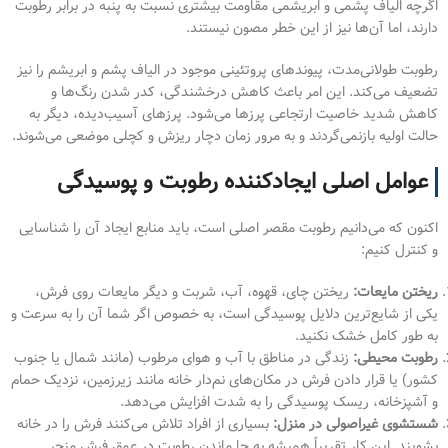
اگرچه الیاف پشمی و ابریشمی مقاومت بیشتری نسبت به پنبه در برابر رطوبت
دارند، اما آن‌ها نیز از این خطر مصون نیستند.
رطوبت طولانی‌مدت، پیوندهای پروتئینی موجود در الیاف پشم و ابریشم را نیز
تضعیف می‌کند. این امر باعث کاهش درخشندگی، کدر شدن رنگ‌ها و
کاهش شدید خاصیت ارتجاعی پرزها می‌شود. پرزهای آسیب‌دیده، دیگر به
حالت اولیه بازنمی‌گردند و به مرور زمان دچار ریزش و کچلی موضعی می‌شوند.
عوامل اصلی ایجادکننده رطوبت و پوسیدگی
اکنون که می‌دانیم رطوبت مقصر اصلی است، باید منابع ایجاد آن را شناسایی
و کنترل کنیم:
ریختن مایعات:
ریختن چای، قهوه، آب، شربت و دیگر مایعات روی فرش،
یکی از شایع‌ترین دلایل پوسیدگی است، به خصوص اگر شما آن را به سرعت و
به طور کامل خشک نکنید.
رطوبت محیطی:
زندگی در مناطق با آب و هوای مرطوب (مانند شمال یا جنوب
کشور) یا قرار دادن فرش در مکان‌های نم‌دار خانه مانند زیرزمین، نزدیک حمام
و آشپزخانه، ریسک پوسیدگی را به شدت افزایش می‌دهد.
شستشوی غیراصولی در منزل:
بسیاری از افراد تلاش می‌کنند فرش را در خانه
بشویند. این کار تقریباً همیشه به جا ماندن رطوبت در عمق فرش منجر