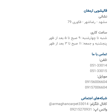
قالیشویی ارمغان
نشانی
مشهد - رضاشهر - فکوری 79
ساعت کاری
شنبه تا چهارشنبه: ۹ صبح تا ۵ بعد از ظهر
پنجشنبه و جمعه: ۱۱ صبح تا ۳ بعد از ظهر
تماس با ما
تلفن:
051-33014
051-33015
موبایل:
09156006604
09157006604
شبکه‌های اجتماعی
کانال تلگرام:
armaghancarpet33014@
واتس اپ:
09215270931