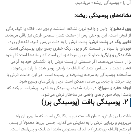
آن را «پوسیدگی ریشه» می‌نامیم.
نشانه‌های پوسیدگی ریشه:
بوی نامطبوع:
اولین و واضح‌ترین نشانه، استشمام بوی نم، خاک یا کپک‌زدگی
از فرش است. این بو حتی پس از خشک شدن سطحی فرش نیز باقی می‌ماند.
تغییر رنگ در پشت فرش:
پشت فرش را به دقت بررسی کنید. لکه‌های زرد،
قهوه‌ای یا سیاه در قسمت تار و پود، زنگ خطری جدی برای پوسیدگی است.
شکنندگی و پارگی:
خطرناک‌ترین مرحله زمانی است که ریشه‌ها استحکام خود
را از دست می‌دهند. اگر قسمتی از پشت فرش را با انگشتان خود به آرامی
فشار دهید و احساس کنید که الیاف به راحتی پودر شده یا پاره می‌شوند،
متأسفانه پوسیدگی به مرحله پیشرفته‌ای رسیده است. در این حالت، فرش با
یک حرکت یا جابجایی ساده، ممکن است دچار پارگی‌های وسیع شود.
ایجاد حفره و سوراخ:
در موارد شدید، پوسیدگی به قدری پیشرفت می‌کند که
باعث ایجاد سوراخ‌های واقعی در ساختار فرش می‌شود.
۲. پوسیدگی بافت (پوسیدگی پرز)
بافت یا پرز فرش، همان قسمت نرم و رنگارنگی است که ما روی آن راه
می‌رویم و زیبایی فرش را به نمایش می‌گذارد. جنس پرزها معمولاً از پشم،
ابریشم (الیاف پروتئینی) یا الیاف مصنوعی مانند اکریلیک و پلی‌استر است.