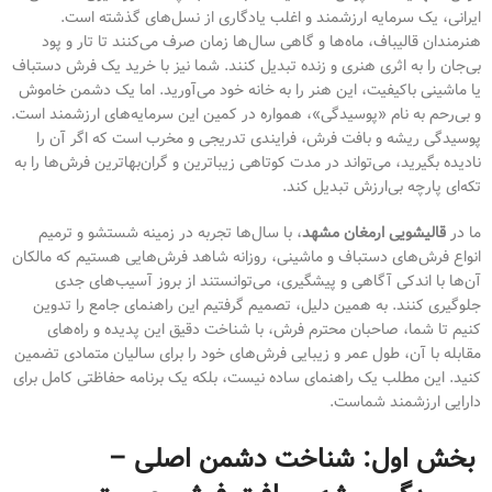
ایرانی، یک سرمایه ارزشمند و اغلب یادگاری از نسل‌های گذشته است.
هنرمندان قالیباف، ماه‌ها و گاهی سال‌ها زمان صرف می‌کنند تا تار و پود
بی‌جان را به اثری هنری و زنده تبدیل کنند. شما نیز با خرید یک فرش دستباف
یا ماشینی باکیفیت، این هنر را به خانه خود می‌آورید. اما یک دشمن خاموش
و بی‌رحم به نام «پوسیدگی»، همواره در کمین این سرمایه‌های ارزشمند است.
پوسیدگی ریشه و بافت فرش، فرایندی تدریجی و مخرب است که اگر آن را
نادیده بگیرید، می‌تواند در مدت کوتاهی زیباترین و گران‌بهاترین فرش‌ها را به
تکه‌ای پارچه بی‌ارزش تبدیل کند.
ما در
قالیشویی ارمغان مشهد
، با سال‌ها تجربه در زمینه شستشو و ترمیم
انواع فرش‌های دستباف و ماشینی، روزانه شاهد فرش‌هایی هستیم که مالکان
آن‌ها با اندکی آگاهی و پیشگیری، می‌توانستند از بروز آسیب‌های جدی
جلوگیری کنند. به همین دلیل، تصمیم گرفتیم این راهنمای جامع را تدوین
کنیم تا شما، صاحبان محترم فرش، با شناخت دقیق این پدیده و راه‌های
مقابله با آن، طول عمر و زیبایی فرش‌های خود را برای سالیان متمادی تضمین
کنید. این مطلب یک راهنمای ساده نیست، بلکه یک برنامه حفاظتی کامل برای
دارایی ارزشمند شماست.
بخش اول: شناخت دشمن اصلی –