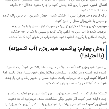
اعمال خمیر:
خمیر را روی لکه پخش کنید و اجازه دهید حداقل ۳۰ دقیقه
بماند تا خشک شود.
پاک کردن و جاروبرقی:
پس از خشک شدن، جوش شیرین را با برس پاک کرده
و سپس با جاروبرقی محل را تمیز کنید.
مرطوب کردن و خشک کردن نهایی:
در صورت نیاز، محل را با یک پارچه
مرطوب شده با آب سرد به آرامی پاک کرده و سپس با یک پارچه خشک،
رطوبت اضافی را بگیرید. اجازه دهید خوشخواب در هوای آزاد کاملاً خشک
شود.
روش چهارم: پراکسید هیدروژن (آب اکسیژنه)
(با احتیاط!)
پراکسید هیدروژن ۳٪ (که معمولاً در داروخانه‌ها یافت می‌شود) یک اکسید
کننده قوی است و می‌تواند در شکستن مولکول‌های خون بسیار موثر باشد.
اما
احتیاط کنید:
این ماده می‌تواند باعث سفید شدن یا تغییر رنگ برخی پارچه‌ها
شود. حتماً ابتدا در یک نقطه پنهان تست کنید.
تست:
مقدار کمی پراکسید هیدروژن را روی نقطه پنهان خوشخواب بزنید و
چند دقیقه صبر کنید. اگر تغییر رنگی مشاهده نشد، می‌توانید ادامه دهید.
اعمال پراکسید:
مقدار کمی پراکسید هیدروژن را مستقیماً روی لکه بریزید یا با