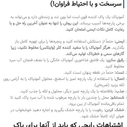
سرسخت و با احتیاط فراوان!)
آمونیاک یک پاک کننده قوی است اما بوی تند و زننده‌ای دارد و می‌تواند به
برخی پارچه‌ها آسیب برساند.
این روش را تنها به عنوان آخرین راه حل و با
رعایت کامل نکات ایمنی امتحان کنید.
ایمنی:
حتماً از دستکش استفاده کنید و پنجره‌ها را برای تهویه کامل باز
بگذارید.
هرگز آمونیاک را با سفید کننده کلر (وایتکس) مخلوط نکنید، زیرا
گازهای سمی و خطرناک تولید می‌کند.
رقیق سازی:
یک قاشق غذاخوری آمونیاک خانگی را با نصف فنجان آب سرد
مخلوط کنید.
تست:
حتماً در نقطه پنهان تست کنید.
اعمال:
با استفاده از یک پارچه تمیز یا اسفنج، محلول آمونیاک را به آرامی روی
لکه بزنید (ضربه‌ای).
جذب:
بلافاصله با یک پارچه تمیز دیگر، محلول و لکه را جذب کنید.
شستشو:
محل را چندین بار با پارچه مرطوب شده با آب سرد پاک کنید تا
تمام باقی‌مانده آمونیاک از بین برود.
خشک کردن:
رطوبت را با پارچه خشک بگیرید و اجازه دهید خوشخواب در
هوای آزاد کاملاً خشک شود.
اشتباهات رایجی که باید از آنها برای پاک