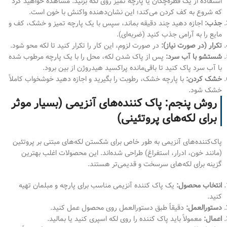
استفاده از یک قطره‌چکان یا پارچه تمیز روی لکه بزنید. مشاهده خواهید کرد
که شروع به کف کردن می‌کند؛ این نشان‌دهنده واکنش با خون است.
جذب:
اجازه دهید چند دقیقه بماند، سپس با یک پارچه تمیز و خشک، کف و
مایع را به آرامی جذب کنید (ضربه‌ای).
تکرار (در صورت نیاز):
در صورت لزوم، این کار را تکرار کنید تا لکه محو شود.
شستشو با آب سرد:
پس از پاک شدن لکه، محل را با یک پارچه مرطوب شده
با آب سرد پاک کنید تا باقی‌مانده پراکسید هیدروژن از بین برود.
خشک کردن:
با پارچه خشک، رطوبت را بگیرید و اجازه دهید خوشخواب کاملاً
خشک شود.
روش پنجم: پاک کننده‌های آنزیمی (بسیار موثر
برای لکه‌های پروتئینی)
پاک‌کننده‌های آنزیمی به طور خاص برای شکستن لکه‌های مبتنی بر پروتئین
(مانند خون، ادرار، استفراغ) طراحی شده‌اند. این محصولات اغلب بهترین
گزینه برای لکه‌های سرسخت و قدیمی‌تر هستند.
انتخاب محصول:
یک پاک کننده آنزیمی مناسب برای پارچه و مبلمان تهیه
کنید.
دستورالعمل:
دقیقاً طبق دستورالعمل روی محصول عمل کنید.
اعمال:
معمولاً باید پاک کننده را روی لکه اسپری کنید یا بمالید.