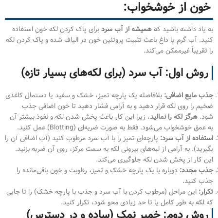
خون از خوشخواب:
به یاد داشته باشید که
همیشه از آب سرد
برای پاک کردن لکه خون استفاده
کنید. آب گرم یا داغ باعث تثبیت پروتئین خون در الیاف شده و پاک کردن لکه
را تقریباً غیرممکن می‌کند.
روش اول: آب سرد (برای لکه‌های بسیار تازه)
جذب مایع اضافی:
بلافاصله یک پارچه تمیز، خشک و سفید یا دستمال کاغذی
ضخیم را روی لکه قرار دهید و به آرامی فشار دهید تا خون اضافی جذب
شود.
هرگز لکه را نمالید
، زیرا این کار باعث پخش شدن لکه و نفوذ بیشتر آن
به عمق خوشخواب می‌شود. فقط به صورت ضربه‌ای (Blotting) عمل کنید.
استفاده از آب سرد:
پارچه‌ای تمیز را با آب سرد مرطوب کنید (آب اضافی آن را
بگیرید). به آرامی از لبه‌های بیرونی لکه به سمت مرکز، روی آن ضربه بزنید.
این کار از پخش شدن لکه جلوگیری می‌کند.
جذب مجدد:
دوباره با یک پارچه خشک و تمیز، رطوبت و خون باقی‌مانده را
جذب کنید.
تکرار:
این مراحل (مرطوب کردن با آب سرد و جذب با پارچه خشک) را تا جایی
که لکه به طور کامل یا تا حد زیادی محو شود، تکرار کنید.
روش دوم: خمیر نمک (ساده و در دسترس)