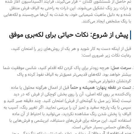
نم حاصل از شستشوی گلدان – قرار می‌گیرند، فرآیند اکسیداسیون آغاز شده
و ذرات ریز زنگ تشکیل می‌شوند. این ذرات به راحتی به الیاف فرش منتقل
شده و به دلیل ماهیت شیمیایی خود، به شدت به آن‌ها می‌چسبند و لکه‌هایی
با رنگ مشخص ایجاد می‌کنند.
پیش از شروع: نکات حیاتی برای لکه‌بری موفق
قبل از اینکه دست به کار شوید و هر یک از روش‌های زیر را امتحان کنید،
رعایت نکات زیر ضروری است:
سرعت عمل:
هرچه زودتر برای پاک کردن لکه اقدام کنید، شانس موفقیت شما
بیشتر خواهد بود. لکه‌های قدیمی‌تر عمیق‌تر به الیاف نفوذ کرده و پاک
کردنشان دشوارتر می‌شود.
تست در نقطه پنهان:
همیشه و حتماً
قبل از اعمال هرگونه محلول یا ماده
پاک‌کننده بر روی لکه اصلی، آن را روی بخش کوچکی از فرش که در دید
نیست (مثلاً زیر مبل یا گوشه‌ای از فرش) امتحان کنید. چند دقیقه صبر کنید و
سپس با یک پارچه سفید و تمیز آن را بررسی نمایید. اگر تغییر رنگ، آسیب به
الیاف یا پخش شدن رنگ مشاهده نکردید، می‌توانید با احتیاط از آن ماده
استفاده کنید. این مرحله برای فرش‌های دستباف، ابریشمی و فرش‌هایی با
رنگ‌های حساس بسیار حیاتی است.
عدم استفاده از آب داغ:
آب داغ می‌تواند باعث تثبیت لکه زنگ‌زدگی و حتی