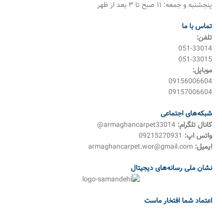
پنجشنبه و جمعه: ۱۱ صبح تا ۳ بعد از ظهر
تماس با ما
تلفن:
051-33014
051-33015
موبایل:
09156006604
09157006604
شبکه‌های اجتماعی
کانال تلگرام:
armaghancarpet33014@
واتس اپ:
09215270931
ایمیل:
armaghancarpet.wor@gmail.com
نشان ملی رسانه‌های دیجیتال
اعتماد شما افتخار ماست