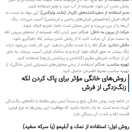
پخش شدن آن شود. همیشه از آب سرد یا ولرم استفاده کنید.
عدم استفاده از سفیدکننده‌های کلردار (مانند وایتکس):
این مواد به شدت به
الیاف فرش (به‌خصوص فرش‌های پشمی و ابریشمی) آسیب می‌زنند، رنگ
آن‌ها را از بین می‌برند و حتی ممکن است باعث تجزیه الیاف شوند.
حرکت از بیرون به داخل:
هنگام تمیز کردن لکه، همیشه از لبه‌های بیرونی لکه
به سمت مرکز آن حرکت کنید تا از پخش شدن بیشتر لکه جلوگیری شود.
مالش ندادن:
هرگز لکه را با شدت مالش ندهید. این کار باعث می‌شود ذرات
زنگ بیشتر به عمق الیاف نفوذ کرده و به ساختار فرش آسیب برساند. به جای
آن از حرکات ضربه‌ای ملایم (گذاشتن و برداشتن پارچه) استفاده کنید.
تهویه مناسب:
هنگام استفاده از برخی محلول‌های شیمیایی (حتی خانگی)، از
تهویه مناسب محیط اطمینان حاصل کنید.
روش‌های خانگی مؤثر برای پاک کردن لکه
زنگ‌زدگی از فرش
در ادامه چند روش خانگی رایج و نسبتاً ایمن برای مقابله با لکه‌های زنگ‌زدگی
آورده شده است. به یاد داشته باشید که موفقیت این روش‌ها به نوع فرش،
قدمت لکه و شدت آن بستگی دارد.
روش اول: استفاده از نمک و آبلیمو (یا سرکه سفید)