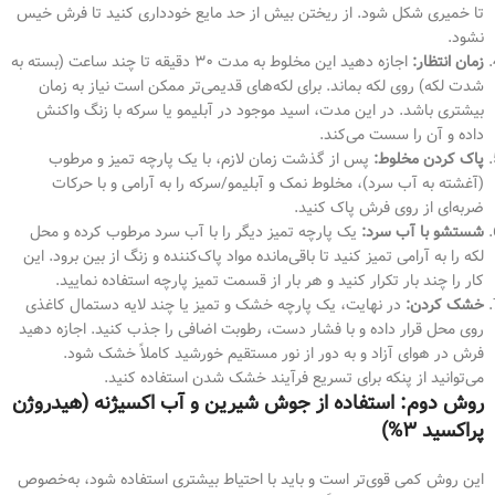
تا خمیری شکل شود. از ریختن بیش از حد مایع خودداری کنید تا فرش خیس
نشود.
زمان انتظار:
اجازه دهید این مخلوط به مدت ۳۰ دقیقه تا چند ساعت (بسته به
شدت لکه) روی لکه بماند. برای لکه‌های قدیمی‌تر ممکن است نیاز به زمان
بیشتری باشد. در این مدت، اسید موجود در آبلیمو یا سرکه با زنگ واکنش
داده و آن را سست می‌کند.
پاک کردن مخلوط:
پس از گذشت زمان لازم، با یک پارچه تمیز و مرطوب
(آغشته به آب سرد)، مخلوط نمک و آبلیمو/سرکه را به آرامی و با حرکات
ضربه‌ای از روی فرش پاک کنید.
شستشو با آب سرد:
یک پارچه تمیز دیگر را با آب سرد مرطوب کرده و محل
لکه را به آرامی تمیز کنید تا باقی‌مانده مواد پاک‌کننده و زنگ از بین برود. این
کار را چند بار تکرار کنید و هر بار از قسمت تمیز پارچه استفاده نمایید.
خشک کردن:
در نهایت، یک پارچه خشک و تمیز یا چند لایه دستمال کاغذی
روی محل قرار داده و با فشار دست، رطوبت اضافی را جذب کنید. اجازه دهید
فرش در هوای آزاد و به دور از نور مستقیم خورشید کاملاً خشک شود.
می‌توانید از پنکه برای تسریع فرآیند خشک شدن استفاده کنید.
روش دوم: استفاده از جوش شیرین و آب اکسیژنه (هیدروژن
پراکسید ۳%)
این روش کمی قوی‌تر است و باید با احتیاط بیشتری استفاده شود، به‌خصوص