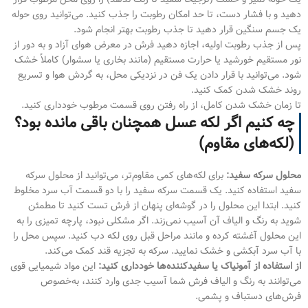
دهید و با فشار دست، تا حد امکان رطوبت را جذب کنید. می‌توانید روی حوله
یک جسم سنگین قرار دهید تا جذب رطوبت بهتر انجام شود.
پس از جذب رطوبت اولیه، اجازه دهید فرش در معرض هوای آزاد و به دور از
نور مستقیم خورشید یا حرارت مستقیم (مانند بخاری یا سشوار) کاملاً خشک
شود. می‌توانید با قرار دادن یک فن در نزدیکی محل، به گردش هوا و تسریع
روند خشک شدن کمک کنید.
تا زمان خشک شدن کامل، از راه رفتن روی قسمت مرطوب خودداری کنید.
چه کنیم اگر لکه عسل همچنان باقی مانده بود؟
(لکه‌های مقاوم)
محلول سرکه سفید:
برای لکه‌های کمی مقاوم‌تر، می‌توانید از محلول سرکه
سفید استفاده کنید. یک قسمت سرکه سفید را با دو قسمت آب سرد مخلوط
کنید. ابتدا این محلول را در گوشه‌ای پنهان از فرش تست کنید تا مطمئن
شوید به رنگ و الیاف آن آسیب نمی‌زند. اگر مشکلی نبود، پارچه تمیزی را به
این محلول آغشته کرده و مانند مراحل قبل روی لکه دب کنید. سپس محل را
با آب سرد آبکشی و خشک نمایید. سرکه به تجزیه قند کمک می‌کند.
از استفاده از آمونیاک یا سفیدکننده‌ها خودداری کنید:
این مواد شیمیایی قوی
می‌توانند به رنگ و الیاف فرش شما آسیب جدی وارد کنند، به‌خصوص
فرش‌های دستباف و پشمی.