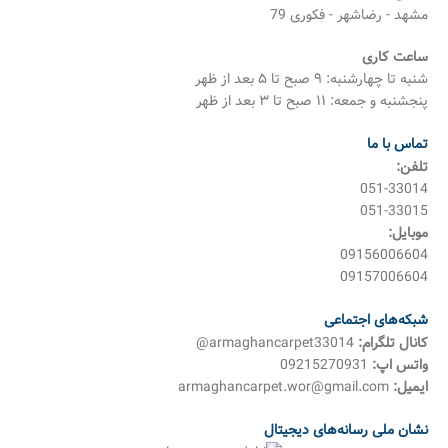
مشهد - رضاشهر - فکوری 79
ساعت کاری
شنبه تا چهارشنبه: ۹ صبح تا ۵ بعد از ظهر
پنجشنبه و جمعه: ۱۱ صبح تا ۳ بعد از ظهر
تماس با ما
تلفن:
051-33014
051-33015
موبایل:
09156006604
09157006604
شبکه‌های اجتماعی
کانال تلگرام:
armaghancarpet33014@
واتس اپ:
09215270931
ایمیل:
armaghancarpet.wor@gmail.com
نشان ملی رسانه‌های دیجیتال