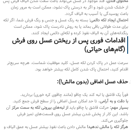
محتوای قندی:
قند موجود در عسل می‌تواند باعث سفت شدن الیاف فرش پس
از خشک شدن شود و اگر به درستی پاک نشود، ممکن است به مرور زمان
باعث پوسیدگی یا آسیب به الیاف گردد.
احتمال ایجاد لکه دائمی:
بسته به رنگ عسل و جنس و رنگ فرش شما، اگر لکه
برای مدت طولانی باقی بماند یا به روش نادرست پاک شود، ممکن است
رنگدانه‌های آن به الیاف نفوذ کرده و لکه‌ای دائمی ایجاد کنند.
اقدامات فوری پس از ریختن عسل روی فرش
(گام‌های حیاتی)
سرعت عمل در پاک کردن لکه عسل، کلید موفقیت شماست. هرچه سریع‌تر
اقدام کنید، احتمال پاک شدن کامل لکه بیشتر خواهد بود.
حذف عسل اضافی (بدون مالش!):
فوراً یک قاشق یا لبه کند یک چاقو (مانند چاقوی کره خوری) بردارید.
با دقت و به آرامی
، تا حد امکان عسل اضافی را از سطح فرش جمع کنید.
بسیار مهم:
حرکت قاشق یا چاقو باید
از لبه‌های بیرونی لکه به سمت مرکز
آن
باشد. این کار از پخش شدن بیشتر عسل روی قسمت‌های تمیز فرش
جلوگیری می‌کند.
هرگز لکه را مالش ندهید!
مالش دادن باعث نفوذ بیشتر عسل به عمق الیاف و