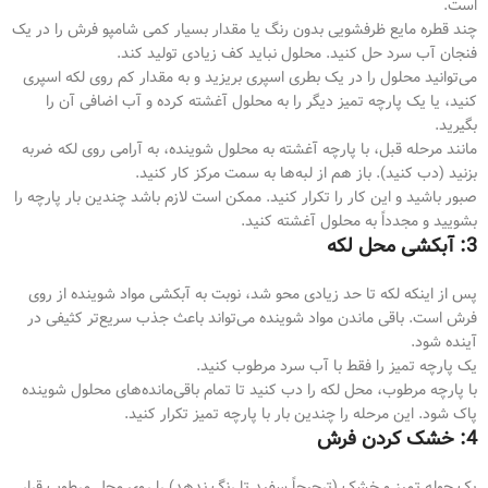
است.
چند قطره مایع ظرفشویی بدون رنگ یا مقدار بسیار کمی شامپو فرش را در یک
فنجان آب سرد حل کنید. محلول نباید کف زیادی تولید کند.
می‌توانید محلول را در یک بطری اسپری بریزید و به مقدار کم روی لکه اسپری
کنید، یا یک پارچه تمیز دیگر را به محلول آغشته کرده و آب اضافی آن را
بگیرید.
مانند مرحله قبل، با پارچه آغشته به محلول شوینده، به آرامی روی لکه ضربه
بزنید (دب کنید). باز هم از لبه‌ها به سمت مرکز کار کنید.
صبور باشید و این کار را تکرار کنید. ممکن است لازم باشد چندین بار پارچه را
بشویید و مجدداً به محلول آغشته کنید.
3: آبکشی محل لکه
پس از اینکه لکه تا حد زیادی محو شد، نوبت به آبکشی مواد شوینده از روی
فرش است. باقی ماندن مواد شوینده می‌تواند باعث جذب سریع‌تر کثیفی در
آینده شود.
یک پارچه تمیز را فقط با آب سرد مرطوب کنید.
با پارچه مرطوب، محل لکه را دب کنید تا تمام باقی‌مانده‌های محلول شوینده
پاک شود. این مرحله را چندین بار با پارچه تمیز تکرار کنید.
4: خشک کردن فرش
یک حوله تمیز و خشک (ترجیحاً سفید تا رنگ ندهد) را روی محل مرطوب قرار